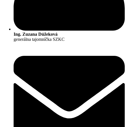
Ing. Zuzana Dúžeková
generálna tajomníčka SZKC