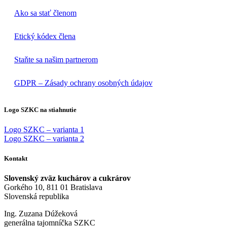
Ako sa stať členom
Etický kódex člena
Staňte sa našim partnerom
GDPR – Zásady ochrany osobných údajov
Logo SZKC na stiahnutie
Logo SZKC – varianta 1
Logo SZKC – varianta 2
Kontakt
Slovenský zväz kuchárov a cukrárov
Gorkého 10, 811 01 Bratislava
Slovenská republika
Ing. Zuzana Dúžeková
generálna tajomníčka SZKC