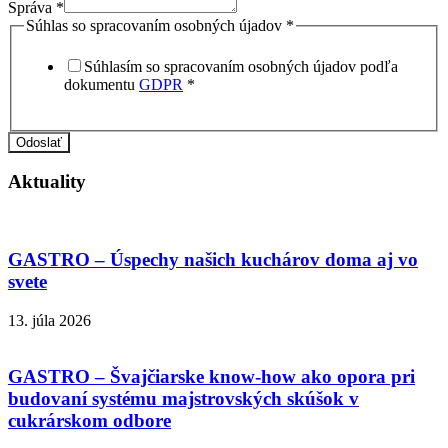
Správa
*
Súhlas so spracovaním osobných újadov
*
Súhlasím so spracovaním osobných újadov podľa
dokumentu
GDPR
*
Odoslať
Aktuality
GASTRO – Úspechy našich kuchárov doma aj vo
svete
13. júla 2026
GASTRO – Švajčiarske know-how ako opora pri
budovaní systému majstrovských skúšok v
cukrárskom odbore