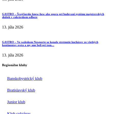
GASTRO – Švajčiarske know-how ako opora pri budovaní systému majstrovských
skúšok v cukrárskom odbore
13. júla 2026
GASTRO – Vo waleskom Newporte sa konalo stretnutie kuchárov zo všetkých
kontinentov sveta a my sme boli pri tom…
13. júla 2026
Regionálne kluby
Banskobystrický klub
Bratislavský klub
Junior klub
Klub cukrárov