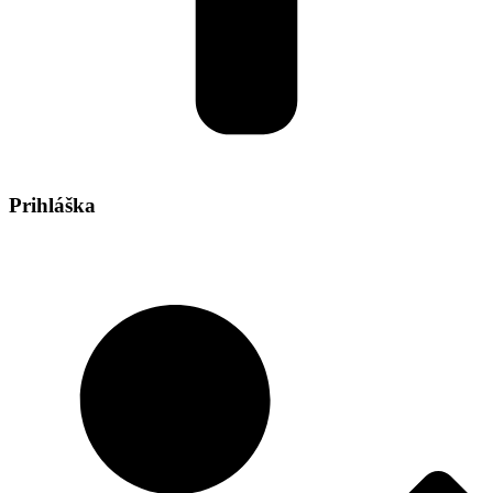
Prihláška
Staňte sa členom SZKC a využívajte zľavy na nákup
zariadení, špeciálne ponuky a iné.