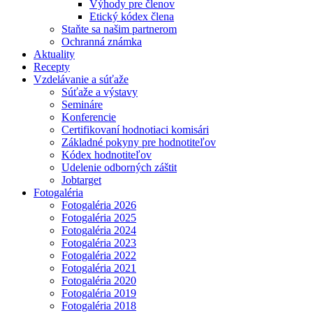
Výhody pre členov
Etický kódex člena
Staňte sa našim partnerom
Ochranná známka
Aktuality
Recepty
Vzdelávanie a súťaže
Súťaže a výstavy
Semináre
Konferencie
Certifikovaní hodnotiaci komisári
Základné pokyny pre hodnotiteľov
Kódex hodnotiteľov
Udelenie odborných záštit
Jobtarget
Fotogaléria
Fotogaléria 2026
Fotogaléria 2025
Fotogaléria 2024
Fotogaléria 2023
Fotogaléria 2022
Fotogaléria 2021
Fotogaléria 2020
Fotogaléria 2019
Fotogaléria 2018