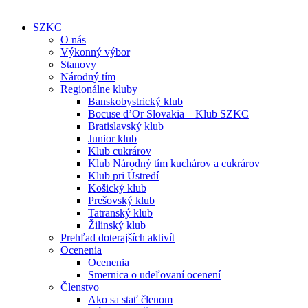
SZKC
O nás
Výkonný výbor
Stanovy
Národný tím
Regionálne kluby
Banskobystrický klub
Bocuse d’Or Slovakia – Klub SZKC
Bratislavský klub
Junior klub
Klub cukrárov
Klub Národný tím kuchárov a cukrárov
Klub pri Ústredí
Košický klub
Prešovský klub
Tatranský klub
Žilinský klub
Prehľad doterajších aktivít
Ocenenia
Ocenenia
Smernica o udeľovaní ocenení
Členstvo
Ako sa stať členom