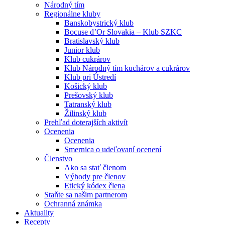
Národný tím
Regionálne kluby
Banskobystrický klub
Bocuse d’Or Slovakia – Klub SZKC
Bratislavský klub
Junior klub
Klub cukrárov
Klub Národný tím kuchárov a cukrárov
Klub pri Ústredí
Košický klub
Prešovský klub
Tatranský klub
Žilinský klub
Prehľad doterajších aktivít
Ocenenia
Ocenenia
Smernica o udeľovaní ocenení
Členstvo
Ako sa stať členom
Výhody pre členov
Etický kódex člena
Staňte sa našim partnerom
Ochranná známka
Aktuality
Recepty