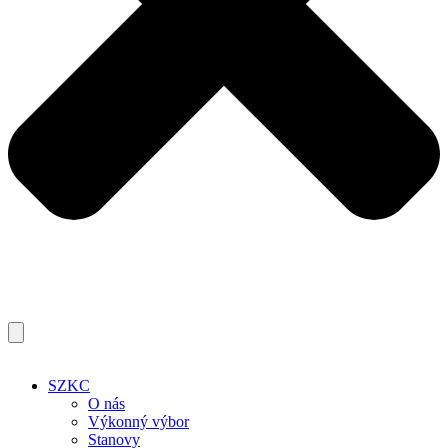
SZKC
O nás
Výkonný výbor
Stanovy