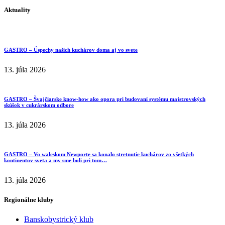
Aktuality
GASTRO – Úspechy našich kuchárov doma aj vo svete
13. júla 2026
GASTRO – Švajčiarske know-how ako opora pri budovaní systému majstrovských
skúšok v cukrárskom odbore
13. júla 2026
GASTRO – Vo waleskom Newporte sa konalo stretnutie kuchárov zo všetkých
kontinentov sveta a my sme boli pri tom…
13. júla 2026
Regionálne kluby
Banskobystrický klub