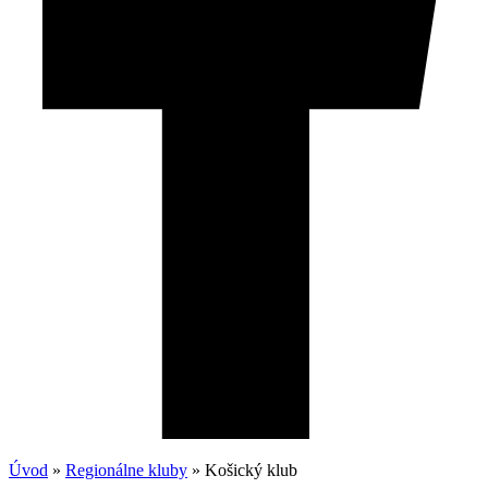
Úvod
»
Regionálne kluby
»
Košický klub