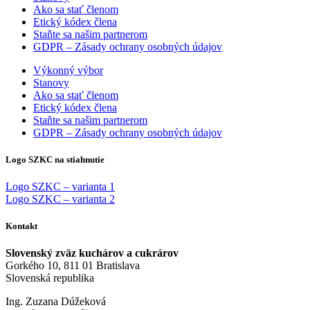
Ako sa stať členom
Etický kódex člena
Staňte sa našim partnerom
GDPR – Zásady ochrany osobných údajov
Výkonný výbor
Stanovy
Ako sa stať členom
Etický kódex člena
Staňte sa našim partnerom
GDPR – Zásady ochrany osobných údajov
Logo SZKC na stiahnutie
Logo SZKC – varianta 1
Logo SZKC – varianta 2
Kontakt
Slovenský zväz kuchárov a cukrárov
Gorkého 10, 811 01 Bratislava
Slovenská republika
Ing. Zuzana Dúžeková