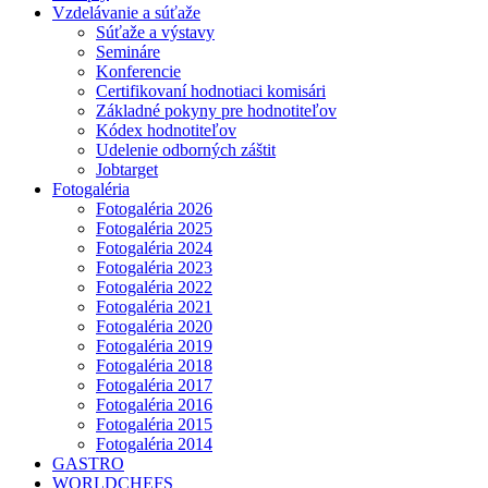
Vzdelávanie a súťaže
Súťaže a výstavy
Semináre
Konferencie
Certifikovaní hodnotiaci komisári
Základné pokyny pre hodnotiteľov
Kódex hodnotiteľov
Udelenie odborných záštit
Jobtarget
Fotogaléria
Fotogaléria 2026
Fotogaléria 2025
Fotogaléria 2024
Fotogaléria 2023
Fotogaléria 2022
Fotogaléria 2021
Fotogaléria 2020
Fotogaléria 2019
Fotogaléria 2018
Fotogaléria 2017
Fotogaléria 2016
Fotogaléria 2015
Fotogaléria 2014
GASTRO
WORLDCHEFS