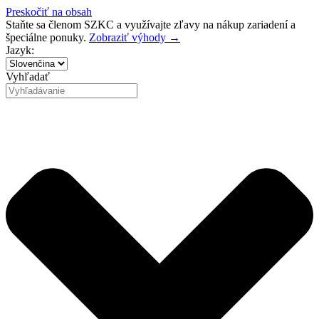
Preskočiť na obsah
Staňte sa členom SZKC a využívajte zľavy na nákup zariadení a
špeciálne ponuky.
Zobraziť výhody →
Jazyk:
Vyhľadať