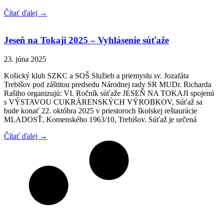
Čítať ďalej →
Jeseň na Tokaji 2025 – Vyhlásenie súťaže
23. júna 2025
Košický klub SZKC a SOŠ Služieb a priemyslu sv. Jozafáta
Trebišov pod záštitou predsedu Národnej rady SR MUDr. Richarda
Rašiho organizujú: VI. Ročník súťaže JESEŇ NA TOKAJI spojenú
s VÝSTAVOU CUKRÁRENSKÝCH VÝROBKOV, Súťaž sa
bude konať 22. októbra 2025 v priestoroch školskej reštaurácie
MLADOSŤ, Komenského 1963/10, Trebišov. Súťaž je určená
Čítať ďalej →