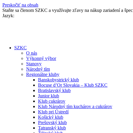
Preskočiť na obsah
Staňte sa členom SZKC a využívajte zľavy na nákup zariadení a špe
Jazyk:
SZKC
O nás
Výkonný výbor
Stanovy
Národný tím
Regionálne kluby
Banskobystrický klub
Bocuse d’Or Slovakia – Klub SZKC
Bratislavský klub
Junior klub
Klub cukrárov
Klub Národný tím kuchárov a cukrárov
Klub pri Ústredí
Košický klub
Prešovský klub
Tatranský klub