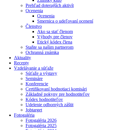
Žilinský klub
Prehľad doterajších aktivít
Ocenenia
Ocenenia
Smernica o udeľovaní ocenení
Členstvo
Ako sa stať členom
Výhody pre členov
Etický kódex člena
Staňte sa našim partnerom
Ochranná známka
Aktuality
Recepty
Vzdelávanie a súťaže
Súťaže a výstavy
Semináre
Konferencie
Certifikovaní hodnotiaci komisári
Základné pokyny pre hodnotiteľov
Kódex hodnotiteľov
Udelenie odborných záštit
Jobtarget
Fotogaléria
Fotogaléria 2026
Fotogaléria 2025