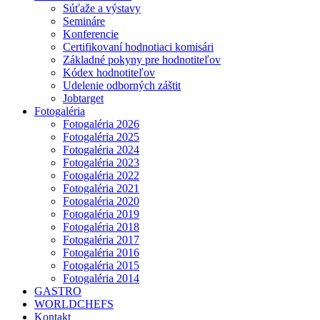
Súťaže a výstavy
Semináre
Konferencie
Certifikovaní hodnotiaci komisári
Základné pokyny pre hodnotiteľov
Kódex hodnotiteľov
Udelenie odborných záštit
Jobtarget
Fotogaléria
Fotogaléria 2026
Fotogaléria 2025
Fotogaléria 2024
Fotogaléria 2023
Fotogaléria 2022
Fotogaléria 2021
Fotogaléria 2020
Fotogaléria 2019
Fotogaléria 2018
Fotogaléria 2017
Fotogaléria 2016
Fotogaléria 2015
Fotogaléria 2014
GASTRO
WORLDCHEFS
Kontakt