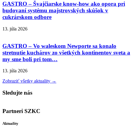
GASTRO – Švajčiarske know-how ako opora pri
budovaní systému majstrovských skúšok v
cukrárskom odbore
13. júla 2026
GASTRO – Vo waleskom Newporte sa konalo
stretnutie kuchárov zo všetkých kontinentov sveta a
my sme boli pri tom…
13. júla 2026
Zobraziť všetky aktuality →
Sledujte nás
Partneri SZKC
Aktuality