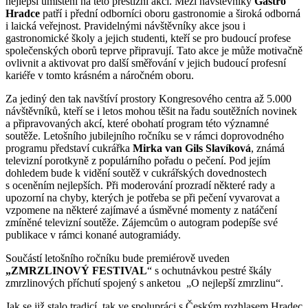
nejlepší umístění na této prestižní akci. Mezi návštěvníky
Gastro
Hradce
patří i přední odborníci oboru gastronomie a široká odborná
i laická veřejnost. Pravidelnými návštěvníky akce jsou i
gastronomické školy a jejich studenti, kteří se pro budoucí profese
společenských oborů teprve připravují. Tato akce je může motivačně
ovlivnit a aktivovat pro další směřování v jejich budoucí profesní
kariéře v tomto krásném a náročném oboru.
Za jediný den tak navštíví prostory Kongresového centra až 5.000
návštěvníků, kteří se i letos mohou těšit na řadu soutěžních novinek
a připravovaných akcí, které obohatí program této významné
soutěže. Letošního jubilejního ročníku se v rámci doprovodného
programu představí cukrářka
Mirka van Gils Slavíková
, známá
televizní porotkyně z populárního pořadu o pečení. Pod jejím
dohledem bude k vidění soutěž v cukrářských dovednostech
s oceněním nejlepších. Při moderování prozradí některé rady a
upozorní na chyby, kterých je potřeba se při pečení vyvarovat a
vzpomene na některé zajímavé a úsměvné momenty z natáčení
zmíněné televizní soutěže. Zájemcům o autogram podepíše své
publikace v rámci konané autogramiády.
Součástí letošního ročníku bude premiérově uveden
„ZMRZLINOVÝ FESTIVAL
“ s ochutnávkou pestré škály
zmrzlinových příchutí spojený s anketou „O nejlepší zmrzlinu“.
Jak se již stalo tradicí, tak ve spolupráci s Českým rozhlasem Hradec