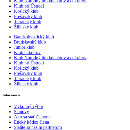
Klub Národný tím kuchárov a cukrárov
Klub pri Ústredí
Košický klub
Prešovský klub
Tatranský klub
Žilinský klub
Banskobystrický klub
Bratislavský klub
Junior klub
Klub cukrárov
Klub Národný tím kuchárov a cukrárov
Klub pri Ústredí
Košický klub
Prešovský klub
Tatranský klub
Žilinský klub
Informácie
Výkonný výbor
Stanovy
Ako sa stať členom
Etický kódex člena
Staňte sa našim partnerom