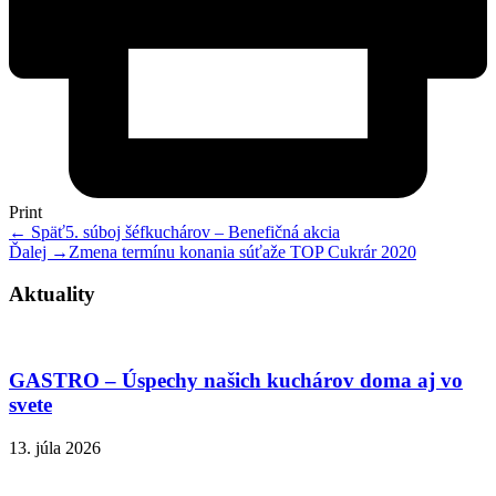
Print
← Späť
5. súboj šéfkuchárov – Benefičná akcia
Ďalej →
Zmena termínu konania súťaže TOP Cukrár 2020
Aktuality
GASTRO – Úspechy našich kuchárov doma aj vo
svete
13. júla 2026