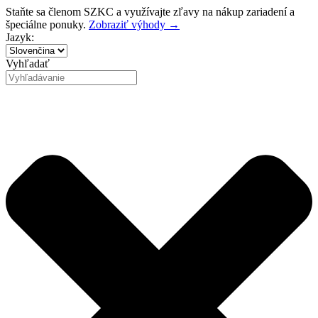
Preskočiť
Staňte sa členom SZKC a využívajte zľavy na nákup zariadení a
na
špeciálne ponuky.
Zobraziť výhody →
obsah
Jazyk:
Vyhľadať