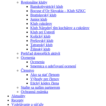
Regionálne kluby
Banskobystrický klub
Bocuse d’Or Slovakia – Klub SZKC
Bratislavský klub
Junior klub
Klub cukrárov
Klub Národný tím kuchárov a cukrárov
Klub pri Ústredí
Košický klub
Prešovský klub
Tatranský klub
Žilinský klub
Prehľad doterajších aktivít
Ocenenia
Ocenenia
Smernica o udeľovaní ocenení
Členstvo
Ako sa stať členom
Výhody pre členov
Etický kódex člena
Staňte sa našim partnerom
Ochranná známka
Aktuality
Recepty
Vzdelávanie a súťaže