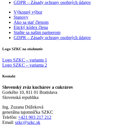
GDPR – Zásady ochrany osobných údajov
Výkonný výbor
Stanovy
Ako sa stať členom
Etický kódex člena
Staňte sa našim partnerom
GDPR – Zásady ochrany osobných údajov
Logo SZKC na stiahnutie
Logo SZKC – varianta 1
Logo SZKC – varianta 2
Kontakt
Slovenský zväz kuchárov a cukrárov
Gorkého 10, 811 01 Bratislava
Slovenská republika
Ing. Zuzana Dúžeková
generálna tajomníčka SZKC
Telefón:
+421 903 217 212
Email:
szkc@szkc.sk