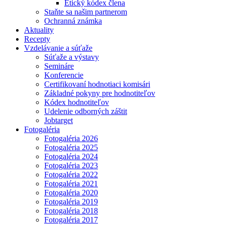
Etický kódex člena
Staňte sa našim partnerom
Ochranná známka
Aktuality
Recepty
Vzdelávanie a súťaže
Súťaže a výstavy
Semináre
Konferencie
Certifikovaní hodnotiaci komisári
Základné pokyny pre hodnotiteľov
Kódex hodnotiteľov
Udelenie odborných záštit
Jobtarget
Fotogaléria
Fotogaléria 2026
Fotogaléria 2025
Fotogaléria 2024
Fotogaléria 2023
Fotogaléria 2022
Fotogaléria 2021
Fotogaléria 2020
Fotogaléria 2019
Fotogaléria 2018
Fotogaléria 2017