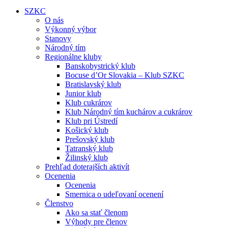
SZKC
O nás
Výkonný výbor
Stanovy
Národný tím
Regionálne kluby
Banskobystrický klub
Bocuse d’Or Slovakia – Klub SZKC
Bratislavský klub
Junior klub
Klub cukrárov
Klub Národný tím kuchárov a cukrárov
Klub pri Ústredí
Košický klub
Prešovský klub
Tatranský klub
Žilinský klub
Prehľad doterajších aktivít
Ocenenia
Ocenenia
Smernica o udeľovaní ocenení
Členstvo
Ako sa stať členom
Výhody pre členov