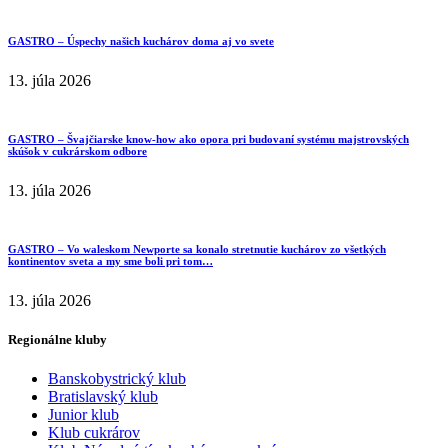
GASTRO – Úspechy našich kuchárov doma aj vo svete
13. júla 2026
GASTRO – Švajčiarske know-how ako opora pri budovaní systému majstrovských
skúšok v cukrárskom odbore
13. júla 2026
GASTRO – Vo waleskom Newporte sa konalo stretnutie kuchárov zo všetkých
kontinentov sveta a my sme boli pri tom…
13. júla 2026
Regionálne kluby
Banskobystrický klub
Bratislavský klub
Junior klub
Klub cukrárov