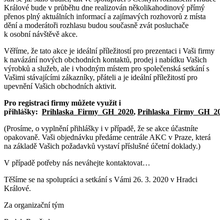
Králové bude v průběhu dne realizován několikahodinový přímý
přenos plný aktuálních informací a zajímavých rozhovorů z místa
dění a moderátoři rozhlasu budou současně zvát posluchače
k osobní návštěvě akce.
Věříme, že tato akce je ideální příležitostí pro prezentaci i Vaši firmy
k navázání nových obchodních kontaktů, prodej i nabídku Vašich
výrobků a služeb, ale i vhodným místem pro společenská setkání s
Vašimi stávajícími zákazníky, přáteli a je ideální příležitostí pro
upevnění Vašich obchodních aktivit.
Pro registraci firmy můžete využít i
přihlášky:
Prihlaska_Firmy_GH_2020
,
Prihlaska_Firmy_GH_202
(Prosíme, o vyplnění přihlášky i v případě, že se akce účastníte
opakovaně. Vaši objednávku předáme centrále AKC v Praze, která
na základě Vašich požadavků vystaví příslušné účetní doklady.)
V případě potřeby nás neváhejte kontaktovat…
Těšíme se na spolupráci a setkání s Vámi 26. 3. 2020 v Hradci
Králové.
Za organizační tým