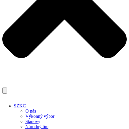
SZKC
O nás
Výkonný výbor
Stanovy
Národný tím