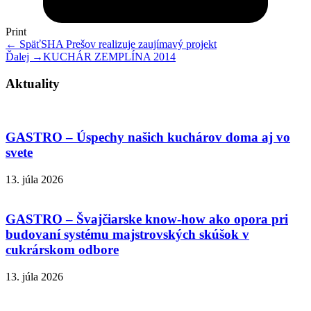
Print
← Späť
SHA Prešov realizuje zaujímavý projekt
Ďalej →
KUCHÁR ZEMPLÍNA 2014
Aktuality
GASTRO – Úspechy našich kuchárov doma aj vo
svete
13. júla 2026
GASTRO – Švajčiarske know-how ako opora pri
budovaní systému majstrovských skúšok v
cukrárskom odbore
13. júla 2026