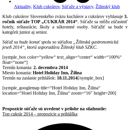
Aktuality
,
Klub cukrárov
,
Súťaže a výstavy
,
Žilinský klub
Klub cukrárov Slovenského zväzu kuchárov a cukrárov vyhlasuje
3.
ročník súťaže TOP „CUKRÁR 2014“
. Súťaže sa môžu zúčastniť
hotely, reštaurácie, školy a súkromné osoby. Súťažiť sa bude v
kategórii junior aj senior.
Súťaž sa bude konať spolu so súťažou „Žilinská gastronomická
jeseň 2014“, ktorú usporadúva Žilinský klub SZKC.
[symple_box color=“yellow“ text_align=“center“ width=“100%“
float=“none“]
Termín konania:
2. decembra 2014
Miesto konania:
Hotel Holiday Inn, Žilina
Termín na zaslanie prihlášok:
18.11.2014
[/symple_box]
[symple_googlemap title=“Hotel Holiday Inn, Žilina“
location=“Hotel Holiday Inn, Žilina“ zoom=“16″ height=200]
Propozície súťaže sú uvedené v prílohe na stiahnutie:
Top cukrár 2014 – propozicie a prihláška