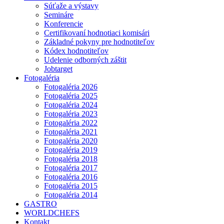
Súťaže a výstavy
Semináre
Konferencie
Certifikovaní hodnotiaci komisári
Základné pokyny pre hodnotiteľov
Kódex hodnotiteľov
Udelenie odborných záštit
Jobtarget
Fotogaléria
Fotogaléria 2026
Fotogaléria 2025
Fotogaléria 2024
Fotogaléria 2023
Fotogaléria 2022
Fotogaléria 2021
Fotogaléria 2020
Fotogaléria 2019
Fotogaléria 2018
Fotogaléria 2017
Fotogaléria 2016
Fotogaléria 2015
Fotogaléria 2014
GASTRO
WORLDCHEFS
Kontakt