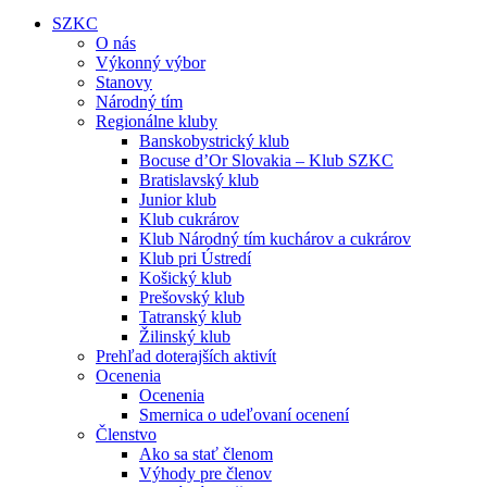
SZKC
O nás
Výkonný výbor
Stanovy
Národný tím
Regionálne kluby
Banskobystrický klub
Bocuse d’Or Slovakia – Klub SZKC
Bratislavský klub
Junior klub
Klub cukrárov
Klub Národný tím kuchárov a cukrárov
Klub pri Ústredí
Košický klub
Prešovský klub
Tatranský klub
Žilinský klub
Prehľad doterajších aktivít
Ocenenia
Ocenenia
Smernica o udeľovaní ocenení
Členstvo
Ako sa stať členom
Výhody pre členov