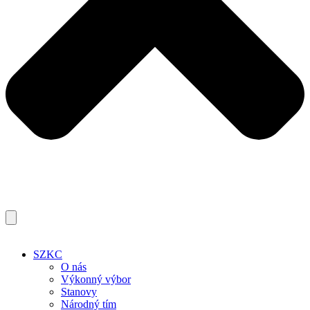
SZKC
O nás
Výkonný výbor
Stanovy
Národný tím