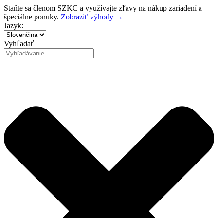
Preskočiť
Staňte sa členom SZKC a využívajte zľavy na nákup zariadení a
na
špeciálne ponuky.
Zobraziť výhody →
obsah
Jazyk:
Vyhľadať