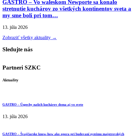
GASTRO – Vo waleskom Newporte sa konalo
stretnutie kuchárov zo všetkých kontinentov sveta a
my sme boli pri tom…
13. júla 2026
Zobraziť všetky aktuality →
Sledujte nás
Partneri SZKC
Aktuality
GASTRO – Úspechy našich kuchárov doma aj vo svete
13. júla 2026
GASTRO – Švajčiarske know-how ako opora pri budovaní systému majstrovských