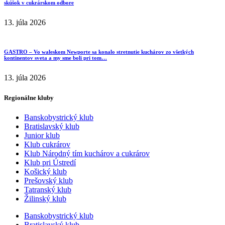
skúšok v cukrárskom odbore
13. júla 2026
GASTRO – Vo waleskom Newporte sa konalo stretnutie kuchárov zo všetkých
kontinentov sveta a my sme boli pri tom…
13. júla 2026
Regionálne kluby
Banskobystrický klub
Bratislavský klub
Junior klub
Klub cukrárov
Klub Národný tím kuchárov a cukrárov
Klub pri Ústredí
Košický klub
Prešovský klub
Tatranský klub
Žilinský klub
Banskobystrický klub
Bratislavský klub