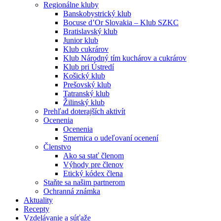
Regionálne kluby
Banskobystrický klub
Bocuse d’Or Slovakia – Klub SZKC
Bratislavský klub
Junior klub
Klub cukrárov
Klub Národný tím kuchárov a cukrárov
Klub pri Ústredí
Košický klub
Prešovský klub
Tatranský klub
Žilinský klub
Prehľad doterajších aktivít
Ocenenia
Ocenenia
Smernica o udeľovaní ocenení
Členstvo
Ako sa stať členom
Výhody pre členov
Etický kódex člena
Staňte sa našim partnerom
Ochranná známka
Aktuality
Recepty
Vzdelávanie a súťaže