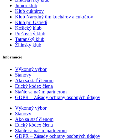
Junior klub
Klub cukrárov
Klub Národný tím kuchárov a cukrárov
Klub pri Ústredí
Košický klub
Prešovský klub
Tatranský klub
Žilinský klub
Informácie
Výkonný výbor
Stanovy
Ako sa stať členom
Etický kódex člena
Staňte sa našim partnerom
GDPR – Zásady ochrany osobných údajov
Výkonný výbor
Stanovy
Ako sa stať členom
Etický kódex člena
Staňte sa našim partnerom
GDPR – Zásady ochrany osobných údajov