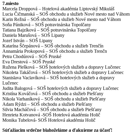
7.miesto
Marcela Droppová – Hotelová akadémia Liptovský Mikuláš
Lucia Čičmanská – SOŠ obchodu a služieb Nové mesto nad Váhom
Karin Režná – SOŠ obchodu a služieb Nové mesto nad Váhom
Soňa Pániková – SOŠ potravinárska Topolčany
Tatiana Bajzíková – SOŠ potravinárska Topolčany
Daniela Marušová – SOŠ Lipany
Jozef István – SOŠ Lipany
Katarína Ščepánová – SOŠ obchodu a služieb Trenčín
Annamária Prokopová – SOŠ obchodu a služieb Trenčn
Petra Chodúrová – SOŠ Pruské
Eva Drestová – SOŠ Pruské
Ružena Plešková – SOŠ hotelových služieb a dopravy Lučenec
Nikoleta Takáčová – SOŠ hotelových služieb a dopravy Lučenec
Stanislava Vaclavíková – SOŠ hotelových služieb a dopravy
Lučenec
Judita Balogová – SOŠ hotelových služieb a dopravy Lučenec
Kristína Kováčová – SOŠ obchodu a služieb Piešťany
Nikola Varhaníková – SOŠ obchodu a služieb Piešťany
Adam Rýdzi – SOŠ obchodu a služieb Piešťany
Silvia Macháčová – SOŠ obchodu a služieb Piešťany
Henrieta Kotvanová -SOŠ Hotelová akadémia Holič
Monika Tubelová- SOŠ Hotelová akadémia Holič
Súťažiacim srdečne blahoželáme a ďakujeme za účasť!