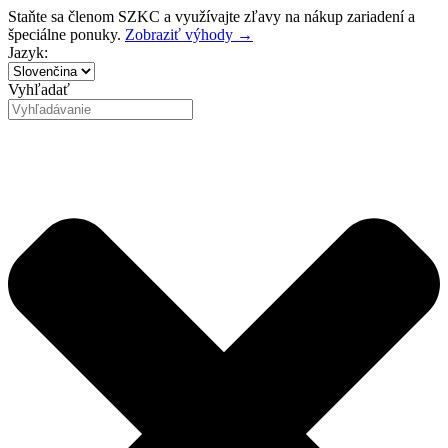
Preskočiť
Staňte sa členom SZKC a využívajte zľavy na nákup zariadení a
na
špeciálne ponuky.
Zobraziť výhody →
obsah
Jazyk:
Vyhľadať