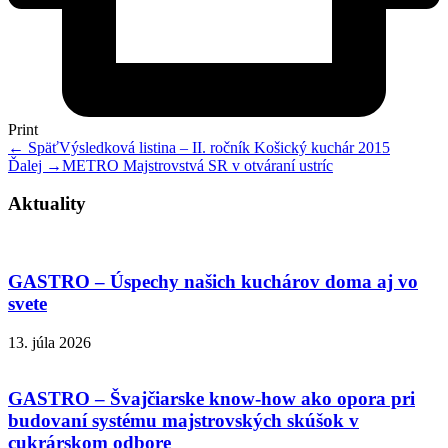
Print
← Späť
Výsledková listina – II. ročník Košický kuchár 2015
Ďalej →
METRO Majstrovstvá SR v otváraní ustríc
Aktuality
GASTRO – Úspechy našich kuchárov doma aj vo
svete
13. júla 2026
GASTRO – Švajčiarske know-how ako opora pri
budovaní systému majstrovských skúšok v
cukrárskom odbore