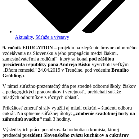
Aktuality
,
Súťaže a výstavy
9. ročník EDUCATION
– projektu na zlepšenie úrovne odborného
vzdelávania na Slovensku a jeho propagáciu medzi žiakmi,
zamestnávateľmi a rodičmi“, ktorý sa konal
pod záštitou
prezidenta republiky pána Andreja Kisku
vyvrcholil veľkým
„Dňom remesiel“ 24.04.2015 v Trenčíne, pod vedením
Braniho
Grӧhlinga
.
V rámci súťažno-prezentačný dňa pre stredné odborné školy, žiakov
a pedagogických pracovníkov i verejnosť., prebiehali súťaže
mladých odborníkov z rôznych oblastí.
Príležitosť zmerať si sily využili aj mladí cukrári – študenti odboru
cukrár. Na splnenie súťažnej úlohy:
„zdobenie svadobnej torty na
záhradnú svadbu“
mali 3 hodiny.
Výsledky ich práce posudzovala hodnotiaca komisia, ktorej
predsedal
prezident Slovenského zväzu kuchárov a cukrárov