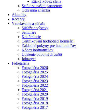
Etický kódex člena
Staňte sa našim partnerom
Ochranná známka
Aktuality
Recepty
Vzdelávanie a súťaže
Súťaže a výstavy
Semináre
Konferencie
Certifikovaní hodnotiaci komisári
Základné pokyny pre hodnotiteľov
Kódex hodnotiteľov
Udelenie odborných záštit
Jobtarget
Fotogaléria
Fotogaléria 2026
Fotogaléria 2025
Fotogaléria 2024
Fotogaléria 2023
Fotogaléria 2022
Fotogaléria 2021
Fotogaléria 2020
Fotogaléria 2019
Fotogaléria 2018
Fotogaléria 2017