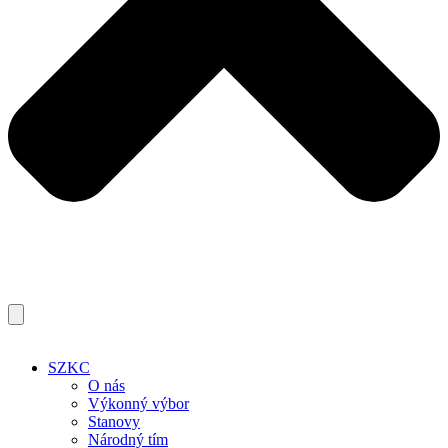
SZKC
O nás
Výkonný výbor
Stanovy
Národný tím