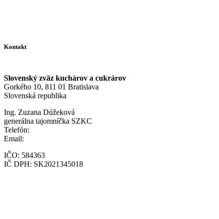
Logo SZKC – varianta 1
Logo SZKC – varianta 2
Kontakt
Slovenský zväz kuchárov a cukrárov
Gorkého 10, 811 01 Bratislava
Slovenská republika
Ing. Zuzana Dúžeková
generálna tajomníčka SZKC
Telefón:
+421 903 217 212
Email:
szkc@szkc.sk
IČO: 584363
IČ DPH: SK2021345018
© Copyright 2025 Slovenský zväz kuchárov a cukrárov