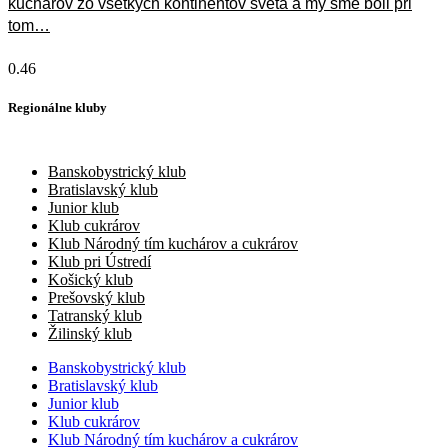
kuchárov zo všetkých kontinentov sveta a my sme boli pri
tom…
13. júla 2026
Regionálne kluby
Banskobystrický klub
Bratislavský klub
Junior klub
Klub cukrárov
Klub Národný tím kuchárov a cukrárov
Klub pri Ústredí
Košický klub
Prešovský klub
Tatranský klub
Žilinský klub
Banskobystrický klub
Bratislavský klub
Junior klub
Klub cukrárov
Klub Národný tím kuchárov a cukrárov