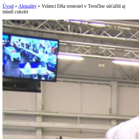
Úvod
»
Aktuality
»
Vrámci Dňa remesiel v Trenčíne súťažili aj
mladí cukrári