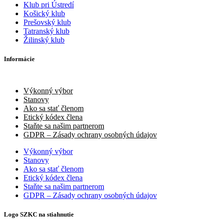
Klub pri Ústredí
Košický klub
Prešovský klub
Tatranský klub
Žilinský klub
Informácie
Výkonný výbor
Stanovy
Ako sa stať členom
Etický kódex člena
Staňte sa našim partnerom
GDPR – Zásady ochrany osobných údajov
Výkonný výbor
Stanovy
Ako sa stať členom
Etický kódex člena
Staňte sa našim partnerom
GDPR – Zásady ochrany osobných údajov
Logo SZKC na stiahnutie