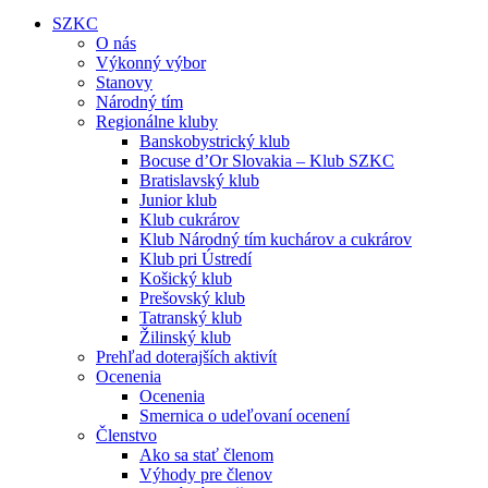
SZKC
O nás
Výkonný výbor
Stanovy
Národný tím
Regionálne kluby
Banskobystrický klub
Bocuse d’Or Slovakia – Klub SZKC
Bratislavský klub
Junior klub
Klub cukrárov
Klub Národný tím kuchárov a cukrárov
Klub pri Ústredí
Košický klub
Prešovský klub
Tatranský klub
Žilinský klub
Prehľad doterajších aktivít
Ocenenia
Ocenenia
Smernica o udeľovaní ocenení
Členstvo
Ako sa stať členom
Výhody pre členov