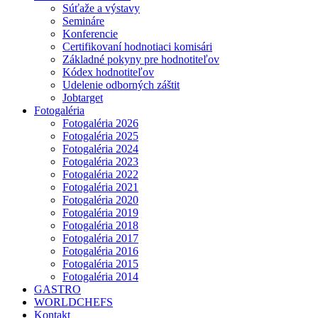
Súťaže a výstavy
Semináre
Konferencie
Certifikovaní hodnotiaci komisári
Základné pokyny pre hodnotiteľov
Kódex hodnotiteľov
Udelenie odborných záštit
Jobtarget
Fotogaléria
Fotogaléria 2026
Fotogaléria 2025
Fotogaléria 2024
Fotogaléria 2023
Fotogaléria 2022
Fotogaléria 2021
Fotogaléria 2020
Fotogaléria 2019
Fotogaléria 2018
Fotogaléria 2017
Fotogaléria 2016
Fotogaléria 2015
Fotogaléria 2014
GASTRO
WORLDCHEFS
Kontakt