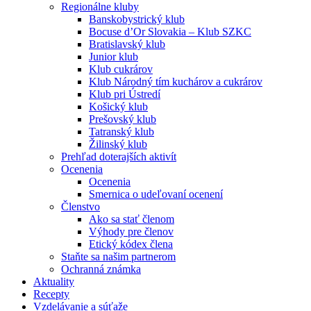
Regionálne kluby
Banskobystrický klub
Bocuse d’Or Slovakia – Klub SZKC
Bratislavský klub
Junior klub
Klub cukrárov
Klub Národný tím kuchárov a cukrárov
Klub pri Ústredí
Košický klub
Prešovský klub
Tatranský klub
Žilinský klub
Prehľad doterajších aktivít
Ocenenia
Ocenenia
Smernica o udeľovaní ocenení
Členstvo
Ako sa stať členom
Výhody pre členov
Etický kódex člena
Staňte sa našim partnerom
Ochranná známka
Aktuality
Recepty
Vzdelávanie a súťaže