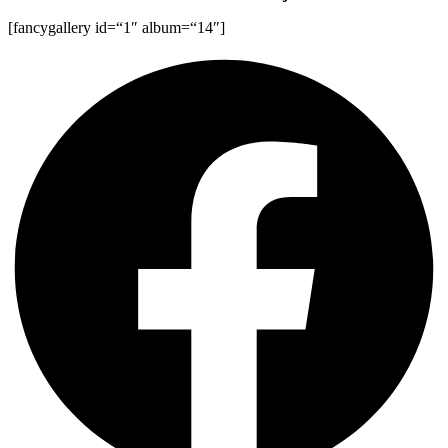
[fancygallery id=“1″ album=“14″]