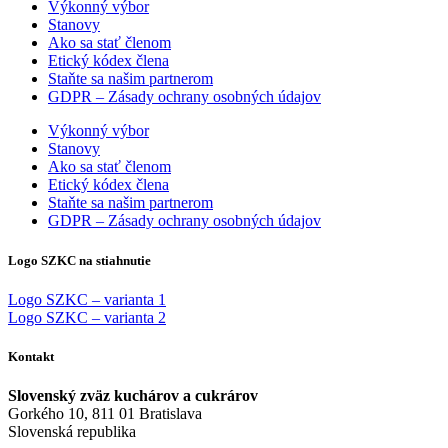
Výkonný výbor
Stanovy
Ako sa stať členom
Etický kódex člena
Staňte sa našim partnerom
GDPR – Zásady ochrany osobných údajov
Výkonný výbor
Stanovy
Ako sa stať členom
Etický kódex člena
Staňte sa našim partnerom
GDPR – Zásady ochrany osobných údajov
Logo SZKC na stiahnutie
Logo SZKC – varianta 1
Logo SZKC – varianta 2
Kontakt
Slovenský zväz kuchárov a cukrárov
Gorkého 10, 811 01 Bratislava
Slovenská republika