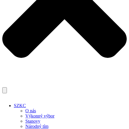
SZKC
O nás
Výkonný výbor
Stanovy
Národný tím