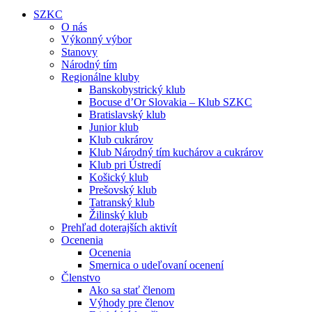
SZKC
O nás
Výkonný výbor
Stanovy
Národný tím
Regionálne kluby
Banskobystrický klub
Bocuse d’Or Slovakia – Klub SZKC
Bratislavský klub
Junior klub
Klub cukrárov
Klub Národný tím kuchárov a cukrárov
Klub pri Ústredí
Košický klub
Prešovský klub
Tatranský klub
Žilinský klub
Prehľad doterajších aktivít
Ocenenia
Ocenenia
Smernica o udeľovaní ocenení
Členstvo
Ako sa stať členom
Výhody pre členov