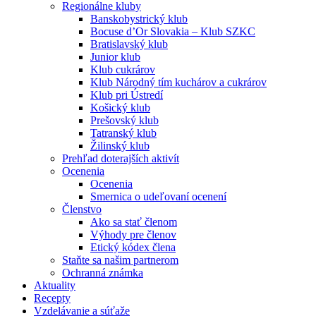
Regionálne kluby
Banskobystrický klub
Bocuse d’Or Slovakia – Klub SZKC
Bratislavský klub
Junior klub
Klub cukrárov
Klub Národný tím kuchárov a cukrárov
Klub pri Ústredí
Košický klub
Prešovský klub
Tatranský klub
Žilinský klub
Prehľad doterajších aktivít
Ocenenia
Ocenenia
Smernica o udeľovaní ocenení
Členstvo
Ako sa stať členom
Výhody pre členov
Etický kódex člena
Staňte sa našim partnerom
Ochranná známka
Aktuality
Recepty
Vzdelávanie a súťaže