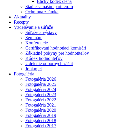
Etický kódex člena
Staňte sa našim partnerom
Ochranná známka
Aktuality
Recepty
Vzdelávanie a súťaže
Súťaže a výstavy
Semináre
Konferencie
Certifikovaní hodnotiaci komisári
Základné pokyny pre hodnotiteľov
Kódex hodnotiteľov
Udelenie odborných záštit
Jobtarget
Fotogaléria
Fotogaléria 2026
Fotogaléria 2025
Fotogaléria 2024
Fotogaléria 2023
Fotogaléria 2022
Fotogaléria 2021
Fotogaléria 2020
Fotogaléria 2019
Fotogaléria 2018
Fotogaléria 2017