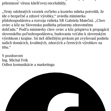
prítomnosť vírusu kliešťovej encefalitídy.
„Testy odobratých vzoriek ovčieho a kozieho mlieka potvrdili, že
ide o bezpečné a zdravé výrobky,“ uviedla ministerka
pôdohospodárstva a rozvoja vidieka SR Gabriela Matečná. „Chov
oviec a kôz na Slovensku podlieha prísnemu zdravotnému
dohľadu.“ Podľa ministerky chov oviec a kôz prispieva k propagácii
slovenského poľnohospodárstva, budovaniu vzťahu k slovenským
výrobkom i krajine. Sú tiež dôležitým prvkom pri zvyšovaní podielu
našich domácich, kvalitných, zdravých a čerstvých výrobkov na
trhu.“
S pozdravom
Ing. Michal Feik
Odbor komunikácie a marketingu