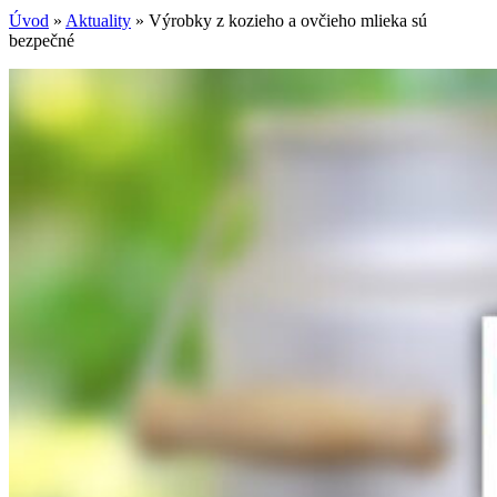
Úvod
»
Aktuality
»
Výrobky z kozieho a ovčieho mlieka sú
bezpečné