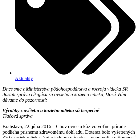
Aktuality
Dnes sme z Ministerstva pôdohospodárstva a rozvoja vidieka SR
dostali správu týkajúcu sa ovčieho a kozieho mlieka, ktorú Vám
dávame do pozornosti:
Výrobky z ovčieho a kozieho mlieka sú bezpečné
Tlačová správa
Bratislava, 22. júna 2016 – Chov oviec a kôz vo voľnej prírode
podlieha prísnemu zdravotnému dohľadu. Doteraz bolo vyšetrených
370 vzoriek mlieka. Ani v jednom prípade sa nepotvrdila prítomnosť