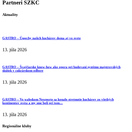
Partneri SZKC
Aktuality
GASTRO – Úspechy našich kuchárov doma aj vo svete
13. júla 2026
GASTRO – Švajčiarske know-how ako opora pri budovaní systému majstrovských
skúšok v cukrárskom odbore
13. júla 2026
GASTRO – Vo waleskom Newporte sa konalo stretnutie kuchárov zo všetkých
kontinentov sveta a my sme boli pri tom…
13. júla 2026
Regionálne kluby