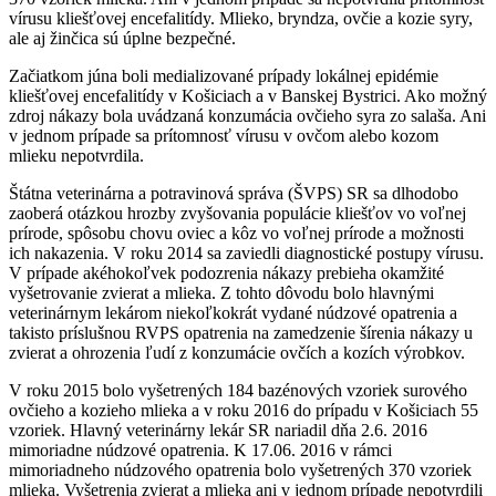
vírusu kliešťovej encefalitídy. Mlieko, bryndza, ovčie a kozie syry,
ale aj žinčica sú úplne bezpečné.
Začiatkom júna boli medializované prípady lokálnej epidémie
kliešťovej encefalitídy v Košiciach a v Banskej Bystrici. Ako možný
zdroj nákazy bola uvádzaná konzumácia ovčieho syra zo salaša. Ani
v jednom prípade sa prítomnosť vírusu v ovčom alebo kozom
mlieku nepotvrdila.
Štátna veterinárna a potravinová správa (ŠVPS) SR sa dlhodobo
zaoberá otázkou hrozby zvyšovania populácie kliešťov vo voľnej
prírode, spôsobu chovu oviec a kôz vo voľnej prírode a možnosti
ich nakazenia. V roku 2014 sa zaviedli diagnostické postupy vírusu.
V prípade akéhokoľvek podozrenia nákazy prebieha okamžité
vyšetrovanie zvierat a mlieka. Z tohto dôvodu bolo hlavnými
veterinárnym lekárom niekoľkokrát vydané núdzové opatrenia a
takisto príslušnou RVPS opatrenia na zamedzenie šírenia nákazy u
zvierat a ohrozenia ľudí z konzumácie ovčích a kozích výrobkov.
V roku 2015 bolo vyšetrených 184 bazénových vzoriek surového
ovčieho a kozieho mlieka a v roku 2016 do prípadu v Košiciach 55
vzoriek. Hlavný veterinárny lekár SR nariadil dňa 2.6. 2016
mimoriadne núdzové opatrenia. K 17.06. 2016 v rámci
mimoriadneho núdzového opatrenia bolo vyšetrených 370 vzoriek
mlieka. Vyšetrenia zvierat a mlieka ani v jednom prípade nepotvrdili