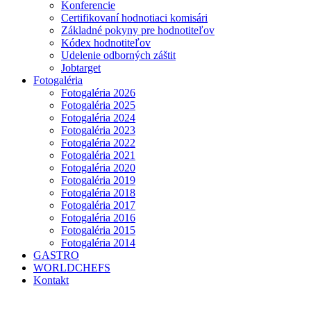
Konferencie
Certifikovaní hodnotiaci komisári
Základné pokyny pre hodnotiteľov
Kódex hodnotiteľov
Udelenie odborných záštit
Jobtarget
Fotogaléria
Fotogaléria 2026
Fotogaléria 2025
Fotogaléria 2024
Fotogaléria 2023
Fotogaléria 2022
Fotogaléria 2021
Fotogaléria 2020
Fotogaléria 2019
Fotogaléria 2018
Fotogaléria 2017
Fotogaléria 2016
Fotogaléria 2015
Fotogaléria 2014
GASTRO
WORLDCHEFS
Kontakt