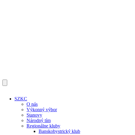
SZKC
O nás
Výkonný výbor
Stanovy
Národný tím
Regionálne kluby
Banskobystrický klub