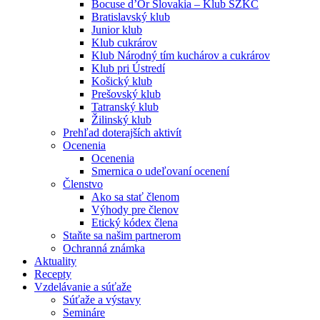
Bocuse d’Or Slovakia – Klub SZKC
Bratislavský klub
Junior klub
Klub cukrárov
Klub Národný tím kuchárov a cukrárov
Klub pri Ústredí
Košický klub
Prešovský klub
Tatranský klub
Žilinský klub
Prehľad doterajších aktivít
Ocenenia
Ocenenia
Smernica o udeľovaní ocenení
Členstvo
Ako sa stať členom
Výhody pre členov
Etický kódex člena
Staňte sa našim partnerom
Ochranná známka
Aktuality
Recepty
Vzdelávanie a súťaže
Súťaže a výstavy
Semináre