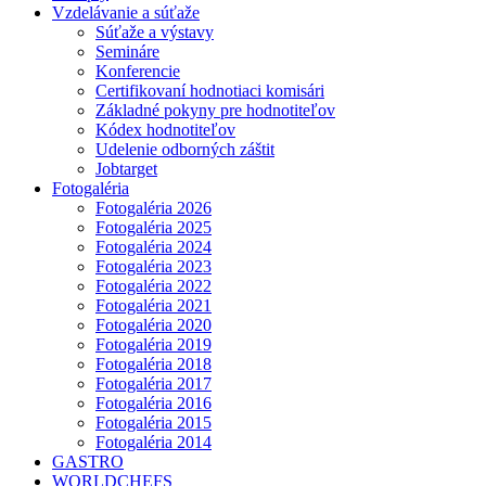
Vzdelávanie a súťaže
Súťaže a výstavy
Semináre
Konferencie
Certifikovaní hodnotiaci komisári
Základné pokyny pre hodnotiteľov
Kódex hodnotiteľov
Udelenie odborných záštit
Jobtarget
Fotogaléria
Fotogaléria 2026
Fotogaléria 2025
Fotogaléria 2024
Fotogaléria 2023
Fotogaléria 2022
Fotogaléria 2021
Fotogaléria 2020
Fotogaléria 2019
Fotogaléria 2018
Fotogaléria 2017
Fotogaléria 2016
Fotogaléria 2015
Fotogaléria 2014
GASTRO
WORLDCHEFS