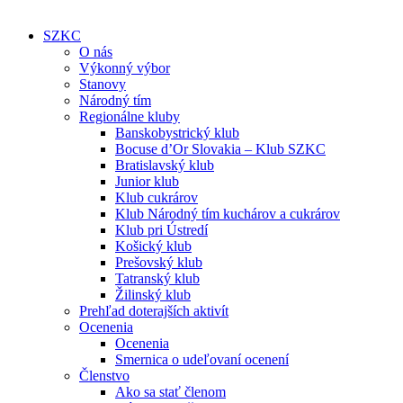
SZKC
O nás
Výkonný výbor
Stanovy
Národný tím
Regionálne kluby
Banskobystrický klub
Bocuse d’Or Slovakia – Klub SZKC
Bratislavský klub
Junior klub
Klub cukrárov
Klub Národný tím kuchárov a cukrárov
Klub pri Ústredí
Košický klub
Prešovský klub
Tatranský klub
Žilinský klub
Prehľad doterajších aktivít
Ocenenia
Ocenenia
Smernica o udeľovaní ocenení
Členstvo
Ako sa stať členom