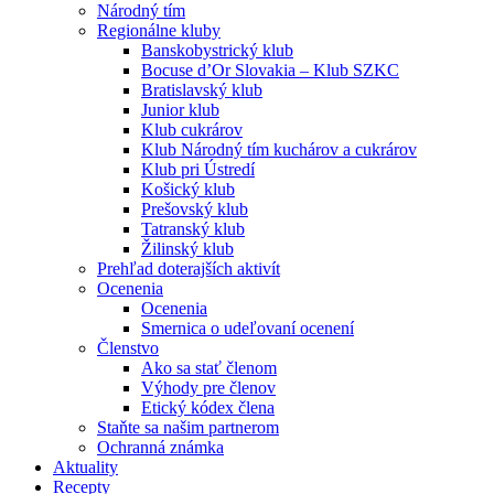
Národný tím
Regionálne kluby
Banskobystrický klub
Bocuse d’Or Slovakia – Klub SZKC
Bratislavský klub
Junior klub
Klub cukrárov
Klub Národný tím kuchárov a cukrárov
Klub pri Ústredí
Košický klub
Prešovský klub
Tatranský klub
Žilinský klub
Prehľad doterajších aktivít
Ocenenia
Ocenenia
Smernica o udeľovaní ocenení
Členstvo
Ako sa stať členom
Výhody pre členov
Etický kódex člena
Staňte sa našim partnerom
Ochranná známka
Aktuality
Recepty