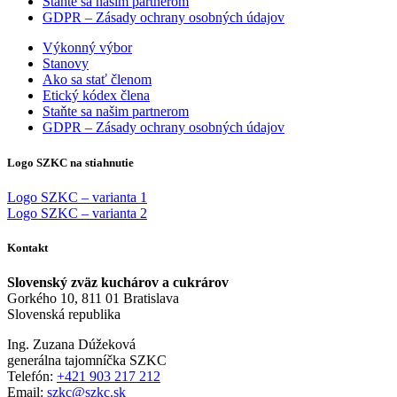
Staňte sa našim partnerom
GDPR – Zásady ochrany osobných údajov
Výkonný výbor
Stanovy
Ako sa stať členom
Etický kódex člena
Staňte sa našim partnerom
GDPR – Zásady ochrany osobných údajov
Logo SZKC na stiahnutie
Logo SZKC – varianta 1
Logo SZKC – varianta 2
Kontakt
Slovenský zväz kuchárov a cukrárov
Gorkého 10, 811 01 Bratislava
Slovenská republika
Ing. Zuzana Dúžeková
generálna tajomníčka SZKC
Telefón:
+421 903 217 212
Email:
szkc@szkc.sk