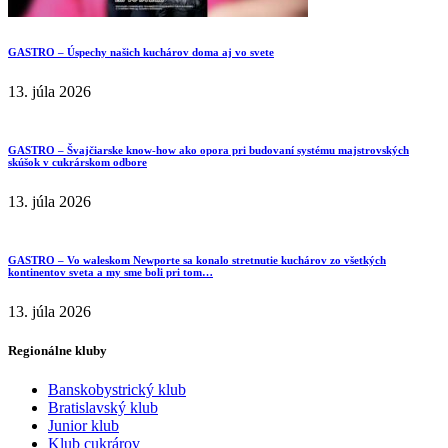
GASTRO – Úspechy našich kuchárov doma aj vo svete
13. júla 2026
GASTRO – Švajčiarske know-how ako opora pri budovaní systému majstrovských
skúšok v cukrárskom odbore
13. júla 2026
GASTRO – Vo waleskom Newporte sa konalo stretnutie kuchárov zo všetkých
kontinentov sveta a my sme boli pri tom…
13. júla 2026
Regionálne kluby
Banskobystrický klub
Bratislavský klub
Junior klub
Klub cukrárov