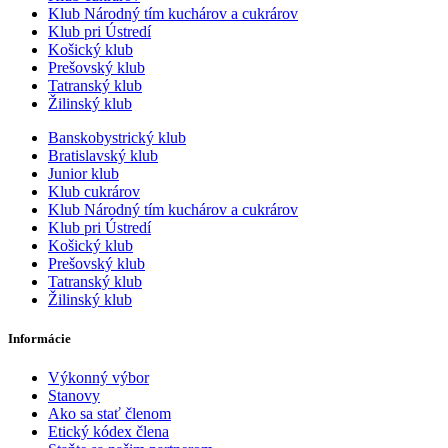
Klub Národný tím kuchárov a cukrárov
Klub pri Ústredí
Košický klub
Prešovský klub
Tatranský klub
Žilinský klub
Banskobystrický klub
Bratislavský klub
Junior klub
Klub cukrárov
Klub Národný tím kuchárov a cukrárov
Klub pri Ústredí
Košický klub
Prešovský klub
Tatranský klub
Žilinský klub
Informácie
Výkonný výbor
Stanovy
Ako sa stať členom
Etický kódex člena