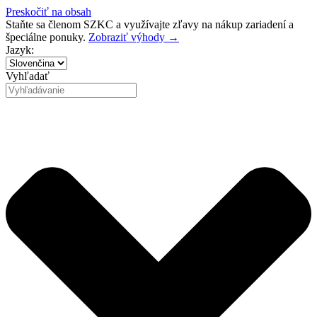
Preskočiť na obsah
Staňte sa členom SZKC a využívajte zľavy na nákup zariadení a
špeciálne ponuky.
Zobraziť výhody →
Jazyk:
Vyhľadať