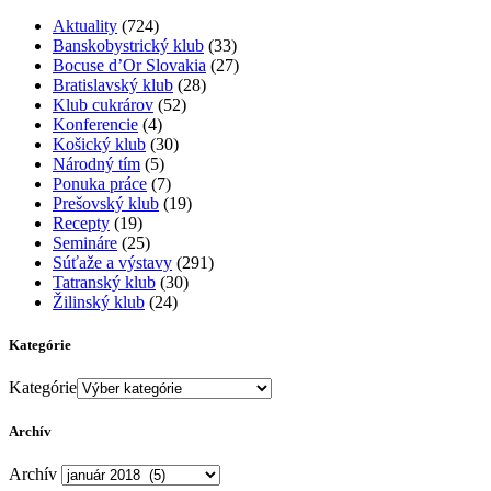
Aktuality
(724)
Banskobystrický klub
(33)
Bocuse d’Or Slovakia
(27)
Bratislavský klub
(28)
Klub cukrárov
(52)
Konferencie
(4)
Košický klub
(30)
Národný tím
(5)
Ponuka práce
(7)
Prešovský klub
(19)
Recepty
(19)
Semináre
(25)
Súťaže a výstavy
(291)
Tatranský klub
(30)
Žilinský klub
(24)
Kategórie
Kategórie
Archív
Archív