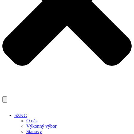
SZKC
O nás
Výkonný výbor
Stanovy