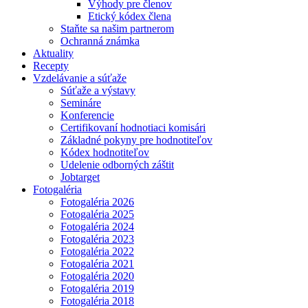
Výhody pre členov
Etický kódex člena
Staňte sa našim partnerom
Ochranná známka
Aktuality
Recepty
Vzdelávanie a súťaže
Súťaže a výstavy
Semináre
Konferencie
Certifikovaní hodnotiaci komisári
Základné pokyny pre hodnotiteľov
Kódex hodnotiteľov
Udelenie odborných záštit
Jobtarget
Fotogaléria
Fotogaléria 2026
Fotogaléria 2025
Fotogaléria 2024
Fotogaléria 2023
Fotogaléria 2022
Fotogaléria 2021
Fotogaléria 2020
Fotogaléria 2019
Fotogaléria 2018