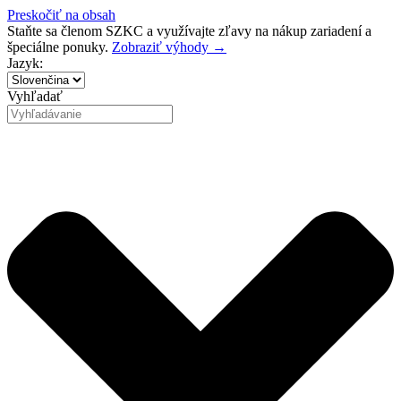
Preskočiť na obsah
Staňte sa členom SZKC a využívajte zľavy na nákup zariadení a
špeciálne ponuky.
Zobraziť výhody →
Jazyk:
Vyhľadať