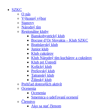
SZKC
O nás
Výkonný výbor
Stanovy
Národný tím
Regionálne kluby
Banskobystrický klub
Bocuse d’Or Slovakia – Klub SZKC
Bratislavský klub
Junior klub
Klub cukrárov
Klub Národný tím kuchárov a cukrárov
Klub pri Ústredí
Košický klub
Prešovský klub
Tatranský klub
Žilinský klub
Prehľad doterajších aktivít
Ocenenia
Ocenenia
Smernica o udeľovaní ocenení
Členstvo
Ako sa stať členom