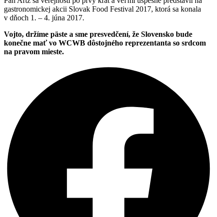
Pán Artz sa verejnosti po prvý krát a veľmi úspešne predstavil na
gastronomickej akcii Slovak Food Festival 2017, ktorá sa konala
v dňoch 1. – 4. júna 2017.
Vojto, držíme päste a sme presvedčení, že Slovensko bude
konečne mať vo WCWB dôstojného reprezentanta so srdcom
na pravom mieste.