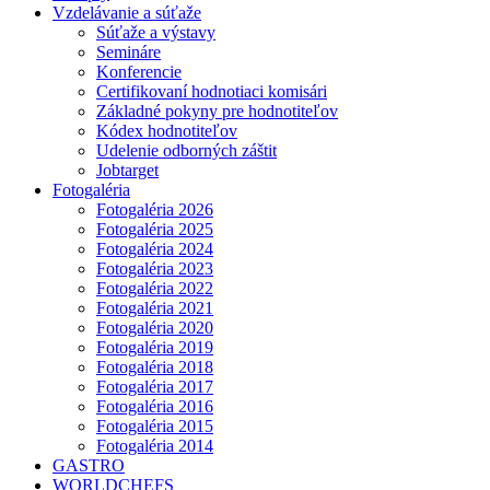
Vzdelávanie a súťaže
Súťaže a výstavy
Semináre
Konferencie
Certifikovaní hodnotiaci komisári
Základné pokyny pre hodnotiteľov
Kódex hodnotiteľov
Udelenie odborných záštit
Jobtarget
Fotogaléria
Fotogaléria 2026
Fotogaléria 2025
Fotogaléria 2024
Fotogaléria 2023
Fotogaléria 2022
Fotogaléria 2021
Fotogaléria 2020
Fotogaléria 2019
Fotogaléria 2018
Fotogaléria 2017
Fotogaléria 2016
Fotogaléria 2015
Fotogaléria 2014
GASTRO
WORLDCHEFS