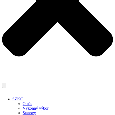
SZKC
O nás
Výkonný výbor
Stanovy