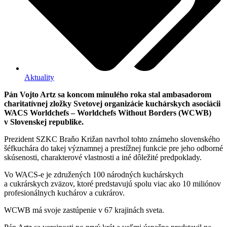
Aktuality
Pán Vojto Artz sa koncom minulého roka stal ambasadorom
charitatívnej zložky Svetovej organizácie kuchárskych asociácii
WACS Worldchefs – Worldchefs Without Borders (WCWB)
v Slovenskej republike.
Prezident SZKC Braňo Križan navrhol tohto známeho slovenského
šéfkuchára do takej významnej a prestížnej funkcie pre jeho odborné
skúsenosti, charakterové vlastnosti a iné dôležité predpoklady.
Vo WACS-e je združených 100 národných kuchárskych
a cukrárskych zväzov, ktoré predstavujú spolu viac ako 10 miliónov
profesionálnych kuchárov a cukrárov.
WCWB má svoje zastúpenie v 67 krajinách sveta.