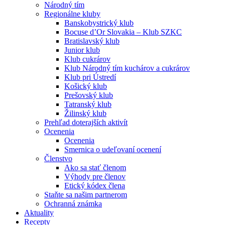
Národný tím
Regionálne kluby
Banskobystrický klub
Bocuse d’Or Slovakia – Klub SZKC
Bratislavský klub
Junior klub
Klub cukrárov
Klub Národný tím kuchárov a cukrárov
Klub pri Ústredí
Košický klub
Prešovský klub
Tatranský klub
Žilinský klub
Prehľad doterajších aktivít
Ocenenia
Ocenenia
Smernica o udeľovaní ocenení
Členstvo
Ako sa stať členom
Výhody pre členov
Etický kódex člena
Staňte sa našim partnerom
Ochranná známka
Aktuality
Recepty