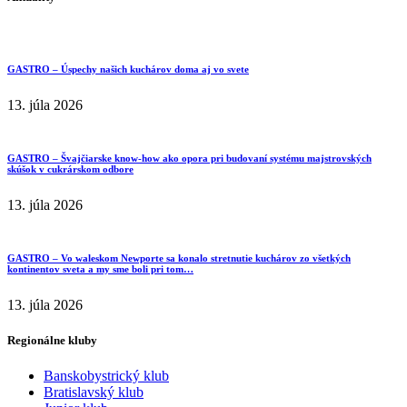
GASTRO – Úspechy našich kuchárov doma aj vo svete
13. júla 2026
GASTRO – Švajčiarske know-how ako opora pri budovaní systému majstrovských
skúšok v cukrárskom odbore
13. júla 2026
GASTRO – Vo waleskom Newporte sa konalo stretnutie kuchárov zo všetkých
kontinentov sveta a my sme boli pri tom…
13. júla 2026
Regionálne kluby
Banskobystrický klub
Bratislavský klub