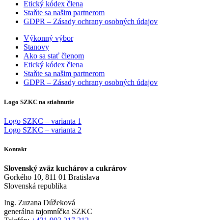
Etický kódex člena
Staňte sa našim partnerom
GDPR – Zásady ochrany osobných údajov
Výkonný výbor
Stanovy
Ako sa stať členom
Etický kódex člena
Staňte sa našim partnerom
GDPR – Zásady ochrany osobných údajov
Logo SZKC na stiahnutie
Logo SZKC – varianta 1
Logo SZKC – varianta 2
Kontakt
Slovenský zväz kuchárov a cukrárov
Gorkého 10, 811 01 Bratislava
Slovenská republika
Ing. Zuzana Dúžeková
generálna tajomníčka SZKC