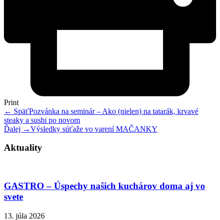
Print
← Späť
Pozvánka na seminár – Ako (nielen) na tatarák, krvavé
steaky a sushi po novom
Ďalej →
Výsledky súťaže vo varení MAČANKY
Aktuality
GASTRO – Úspechy našich kuchárov doma aj vo
svete
13. júla 2026