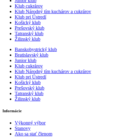
Junior klub
Klub cukrárov
Klub Národný tím kuchárov a cukrárov
Klub pri Ústredí
Košický klub
Prešovský klub
Tatranský klub
Žilinský klub
Banskobystrický klub
Bratislavský klub
Junior klub
Klub cukrárov
Klub Národný tím kuchárov a cukrárov
Klub pri Ústredí
Košický klub
Prešovský klub
Tatranský klub
Žilinský klub
Informácie
Výkonný výbor
Stanovy
Ako sa stať členom