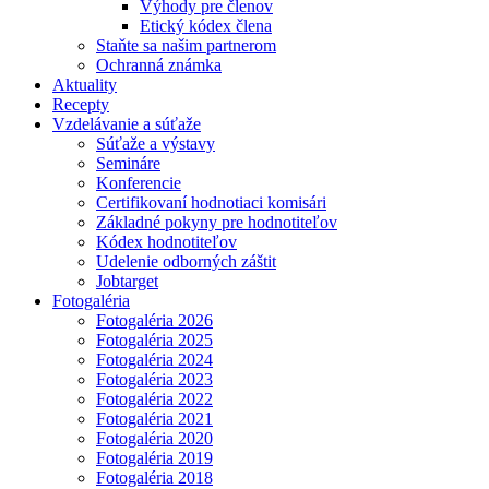
Výhody pre členov
Etický kódex člena
Staňte sa našim partnerom
Ochranná známka
Aktuality
Recepty
Vzdelávanie a súťaže
Súťaže a výstavy
Semináre
Konferencie
Certifikovaní hodnotiaci komisári
Základné pokyny pre hodnotiteľov
Kódex hodnotiteľov
Udelenie odborných záštit
Jobtarget
Fotogaléria
Fotogaléria 2026
Fotogaléria 2025
Fotogaléria 2024
Fotogaléria 2023
Fotogaléria 2022
Fotogaléria 2021
Fotogaléria 2020
Fotogaléria 2019
Fotogaléria 2018