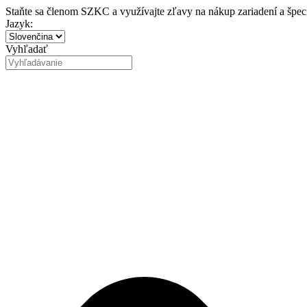
Preskočiť
Staňte sa členom SZKC a využívajte zľavy na nákup zariadení a špe
na
Jazyk:
obsah
Vyhľadať