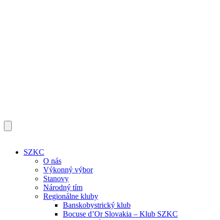
SZKC
O nás
Výkonný výbor
Stanovy
Národný tím
Regionálne kluby
Banskobystrický klub
Bocuse d’Or Slovakia – Klub SZKC