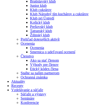
Bratislavský klub
Junior klub
Klub cukrárov
Klub Národný tím kuchárov a cukrárov
Klub pri Ústredí
Košický klub
Prešovský klub
Tatranský klub
Žilinský klub
Prehľad doterajších aktivít
Ocenenia
Ocenenia
Smernica o udeľovaní ocenení
Členstvo
Ako sa stať členom
Výhody pre členov
Etický kódex člena
Staňte sa našim partnerom
Ochranná známka
Aktuality
Recepty
Vzdelávanie a súťaže
Súťaže a výstavy
Semináre
Konferencie