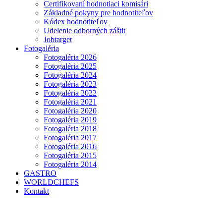
Certifikovaní hodnotiaci komisári
Základné pokyny pre hodnotiteľov
Kódex hodnotiteľov
Udelenie odborných záštit
Jobtarget
Fotogaléria
Fotogaléria 2026
Fotogaléria 2025
Fotogaléria 2024
Fotogaléria 2023
Fotogaléria 2022
Fotogaléria 2021
Fotogaléria 2020
Fotogaléria 2019
Fotogaléria 2018
Fotogaléria 2017
Fotogaléria 2016
Fotogaléria 2015
Fotogaléria 2014
GASTRO
WORLDCHEFS
Kontakt