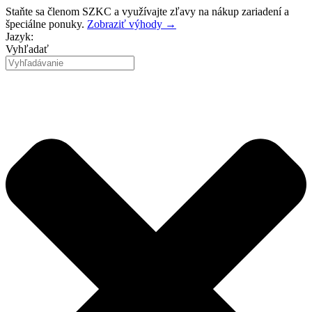
Preskočiť
Staňte sa členom SZKC a využívajte zľavy na nákup zariadení a
na
špeciálne ponuky.
Zobraziť výhody →
obsah
Jazyk:
Vyhľadať