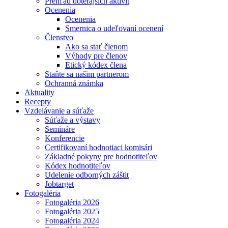
Prehľad doterajších aktivít
Ocenenia
Ocenenia
Smernica o udeľovaní ocenení
Členstvo
Ako sa stať členom
Výhody pre členov
Etický kódex člena
Staňte sa našim partnerom
Ochranná známka
Aktuality
Recepty
Vzdelávanie a súťaže
Súťaže a výstavy
Semináre
Konferencie
Certifikovaní hodnotiaci komisári
Základné pokyny pre hodnotiteľov
Kódex hodnotiteľov
Udelenie odborných záštit
Jobtarget
Fotogaléria
Fotogaléria 2026
Fotogaléria 2025
Fotogaléria 2024