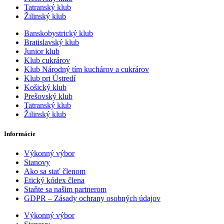
Tatranský klub
Žilinský klub
Banskobystrický klub
Bratislavský klub
Junior klub
Klub cukrárov
Klub Národný tím kuchárov a cukrárov
Klub pri Ústredí
Košický klub
Prešovský klub
Tatranský klub
Žilinský klub
Informácie
Výkonný výbor
Stanovy
Ako sa stať členom
Etický kódex člena
Staňte sa našim partnerom
GDPR – Zásady ochrany osobných údajov
Výkonný výbor