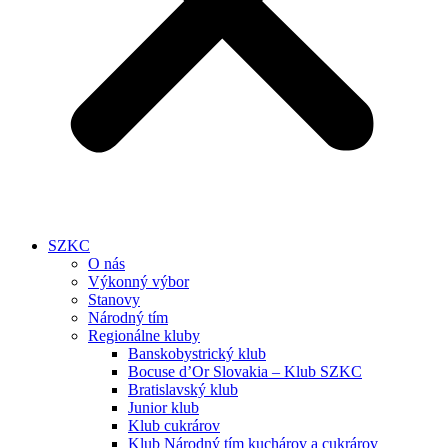
SZKC
O nás
Výkonný výbor
Stanovy
Národný tím
Regionálne kluby
Banskobystrický klub
Bocuse d’Or Slovakia – Klub SZKC
Bratislavský klub
Junior klub
Klub cukrárov
Klub Národný tím kuchárov a cukrárov