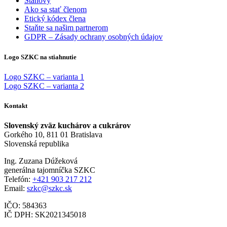
Stanovy
Ako sa stať členom
Etický kódex člena
Staňte sa našim partnerom
GDPR – Zásady ochrany osobných údajov
Logo SZKC na stiahnutie
Logo SZKC – varianta 1
Logo SZKC – varianta 2
Kontakt
Slovenský zväz kuchárov a cukrárov
Gorkého 10, 811 01 Bratislava
Slovenská republika
Ing. Zuzana Dúžeková
generálna tajomníčka SZKC
Telefón:
+421 903 217 212
Email:
szkc@szkc.sk
IČO: 584363
IČ DPH: SK2021345018