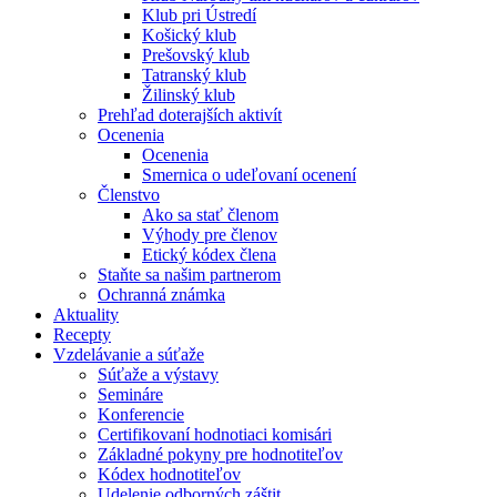
Klub pri Ústredí
Košický klub
Prešovský klub
Tatranský klub
Žilinský klub
Prehľad doterajších aktivít
Ocenenia
Ocenenia
Smernica o udeľovaní ocenení
Členstvo
Ako sa stať členom
Výhody pre členov
Etický kódex člena
Staňte sa našim partnerom
Ochranná známka
Aktuality
Recepty
Vzdelávanie a súťaže
Súťaže a výstavy
Semináre
Konferencie
Certifikovaní hodnotiaci komisári
Základné pokyny pre hodnotiteľov
Kódex hodnotiteľov
Udelenie odborných záštit