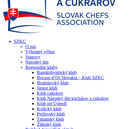
SZKC
O nás
Výkonný výbor
Stanovy
Národný tím
Regionálne kluby
Banskobystrický klub
Bocuse d’Or Slovakia – Klub SZKC
Bratislavský klub
Junior klub
Klub cukrárov
Klub Národný tím kuchárov a cukrárov
Klub pri Ústredí
Košický klub
Prešovský klub
Tatranský klub
Žilinský klub