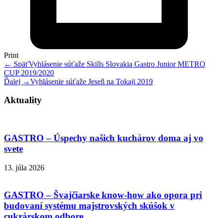
Print
← Späť
Vyhlásenie súťaže Skills Slovakia Gastro Junior METRO
CUP 2019/2020
Ďalej →
Vyhlásenie súťaže Jeseň na Tokaji 2019
Aktuality
GASTRO – Úspechy našich kuchárov doma aj vo
svete
13. júla 2026
GASTRO – Švajčiarske know-how ako opora pri
budovaní systému majstrovských skúšok v
cukrárskom odbore