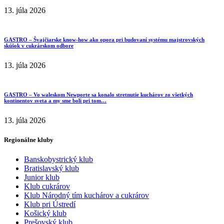
13. júla 2026
GASTRO – Švajčiarske know-how ako opora pri budovaní systému majstrovských
skúšok v cukrárskom odbore
13. júla 2026
GASTRO – Vo waleskom Newporte sa konalo stretnutie kuchárov zo všetkých
kontinentov sveta a my sme boli pri tom…
13. júla 2026
Regionálne kluby
Banskobystrický klub
Bratislavský klub
Junior klub
Klub cukrárov
Klub Národný tím kuchárov a cukrárov
Klub pri Ústredí
Košický klub
Prešovský klub