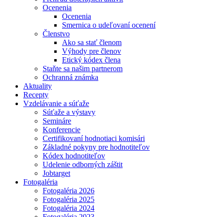
Ocenenia
Ocenenia
Smernica o udeľovaní ocenení
Členstvo
Ako sa stať členom
Výhody pre členov
Etický kódex člena
Staňte sa našim partnerom
Ochranná známka
Aktuality
Recepty
Vzdelávanie a súťaže
Súťaže a výstavy
Semináre
Konferencie
Certifikovaní hodnotiaci komisári
Základné pokyny pre hodnotiteľov
Kódex hodnotiteľov
Udelenie odborných záštit
Jobtarget
Fotogaléria
Fotogaléria 2026
Fotogaléria 2025
Fotogaléria 2024
Fotogaléria 2023