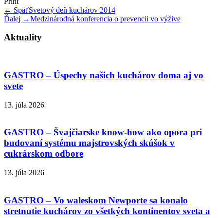
Print
← Späť
Svetový deň kuchárov 2014
Ďalej →
Medzinárodná konferencia o prevencii vo výžive
Aktuality
GASTRO – Úspechy našich kuchárov doma aj vo
svete
13. júla 2026
GASTRO – Švajčiarske know-how ako opora pri
budovaní systému majstrovských skúšok v
cukrárskom odbore
13. júla 2026
GASTRO – Vo waleskom Newporte sa konalo
stretnutie kuchárov zo všetkých kontinentov sveta a