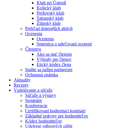
Klub pri Ústredí
Košický klub
Prešovský klub
Tatranský klub
Žilinský klub
Prehľad doterajších aktivít
Ocenenia
Ocenenia
Smernica o udeľovaní ocenení
Členstvo
Ako sa stať členom
Výhody pre členov
Etický kódex člena
Staňte sa našim partnerom
Ochranná známka
Aktuality
Recepty
Vzdelávanie a súťaže
Súťaže a výstavy
Semináre
Konferencie
Certifikovaní hodnotiaci komisári
Základné pokyny pre hodnotiteľov
Kódex hodnotiteľov
Udelenie odborných záštit