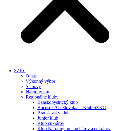
SZKC
O nás
Výkonný výbor
Stanovy
Národný tím
Regionálne kluby
Banskobystrický klub
Bocuse d’Or Slovakia – Klub SZKC
Bratislavský klub
Junior klub
Klub cukrárov
Klub Národný tím kuchárov a cukrárov