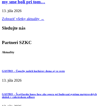
my sme boli pri tom…
13. júla 2026
Zobraziť všetky aktuality →
Sledujte nás
Partneri SZKC
Aktuality
GASTRO – Úspechy našich kuchárov doma aj vo svete
13. júla 2026
GASTRO – Švajčiarske know-how ako opora pri budovaní systému majstrovských
skúšok v cukrárskom odbore