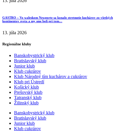
13. júla 2026
GASTRO – Vo waleskom Newporte sa konalo stretnutie kuchárov zo všetkých
kontinentov sveta a my sme boli pri tom…
13. júla 2026
Regionálne kluby
Banskobystrický klub
Bratislavský klub
Junior klub
Klub cukrárov
Klub Národný tím kuchárov a cukrárov
Klub pri Ústredí
Košický klub
Prešovský klub
Tatranský klub
Žilinský klub
Banskobystrický klub
Bratislavský klub
Junior klub
Klub cukrárov