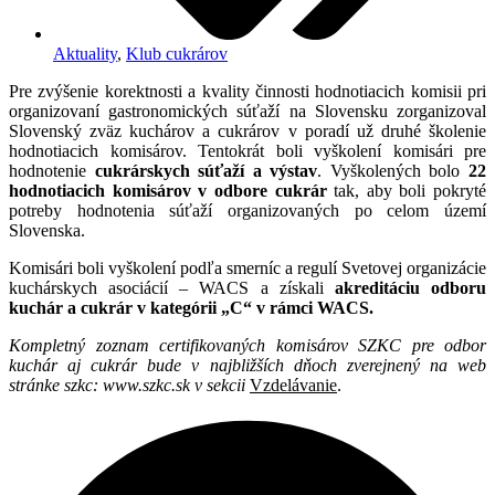
Aktuality
,
Klub cukrárov
Pre zvýšenie korektnosti a kvality činnosti hodnotiacich komisii pri
organizovaní gastronomických súťaží na Slovensku zorganizoval
Slovenský zväz kuchárov a cukrárov v poradí už druhé školenie
hodnotiacich komisárov. Tentokrát boli vyškolení komisári pre
hodnotenie
cukrárskych súťaží a výstav
. Vyškolených bolo
22
hodnotiacich komisárov v odbore cukrár
tak, aby boli pokryté
potreby hodnotenia súťaží organizovaných po celom území
Slovenska.
Komisári boli vyškolení podľa smerníc a regulí Svetovej organizácie
kuchárskych asociácií – WACS a získali
akreditáciu odboru
kuchár a cukrár v kategórii „C“ v rámci WACS.
Kompletný zoznam certifikovaných komisárov SZKC pre odbor
kuchár aj cukrár bude v najbližších dňoch zverejnený na web
stránke szkc: www.szkc.sk v sekcii
Vzdelávanie
.