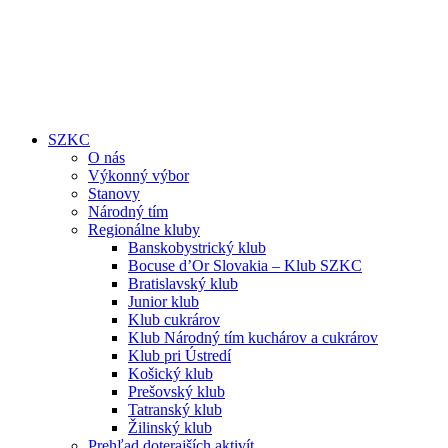
SZKC
O nás
Výkonný výbor
Stanovy
Národný tím
Regionálne kluby
Banskobystrický klub
Bocuse d’Or Slovakia – Klub SZKC
Bratislavský klub
Junior klub
Klub cukrárov
Klub Národný tím kuchárov a cukrárov
Klub pri Ústredí
Košický klub
Prešovský klub
Tatranský klub
Žilinský klub
Prehľad doterajších aktivít