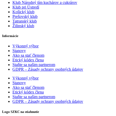
Klub Národný tím kuchárov a cukrárov
Klub pri Ústredí
Košický klub
Prešovský klub
Tatranský klub
Žilinský klub
Informácie
Výkonný výbor
Stanovy
Ako sa stať členom
Etický kódex člena
Staňte sa našim partnerom
GDPR – Zásady ochrany osobných údajov
Výkonný výbor
Stanovy
Ako sa stať členom
Etický kódex člena
Staňte sa našim partnerom
GDPR – Zásady ochrany osobných údajov
Logo SZKC na stiahnutie