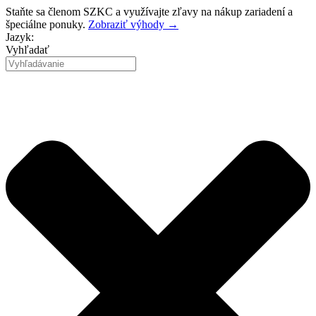
Preskočiť
Staňte sa členom SZKC a využívajte zľavy na nákup zariadení a
na
špeciálne ponuky.
Zobraziť výhody →
obsah
Jazyk:
Vyhľadať