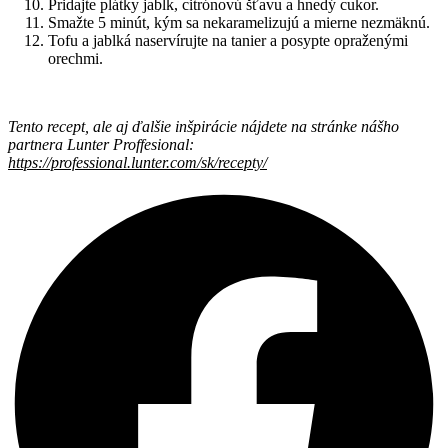
Pridajte plátky jabĺk, citrónovú šťavu a hnedý cukor.
Smažte 5 minút, kým sa nekaramelizujú a mierne nezmäknú.
Tofu a jablká naservírujte na tanier a posypte opraženými
orechmi.
Tento recept, ale aj ďalšie inšpirácie nájdete na stránke nášho
partnera Lunter Proffesional:
https://professional.lunter.com/sk/recepty/