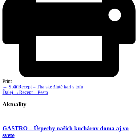
Print
← Späť
Recept – Thajské žluté kari s tofu
Ďalej →
Recept – Pesto
Aktuality
GASTRO – Úspechy našich kuchárov doma aj vo
svete