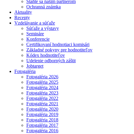
Staňte sa našim partnerom
Ochranná známka
Aktuality
Recepty
Vzdelávanie a súťaže
Súťaže a výstavy
Semináre
Konferencie
Certifikovaní hodnotiaci komisári
Základné pokyny pre hodnotiteľov
Kódex hodnotiteľov
Udelenie odborných záštit
Jobtarget
Fotogaléria
Fotogaléria 2026
Fotogaléria 2025
Fotogaléria 2024
Fotogaléria 2023
Fotogaléria 2022
Fotogaléria 2021
Fotogaléria 2020
Fotogaléria 2019
Fotogaléria 2018
Fotogaléria 2017
Fotogaléria 2016