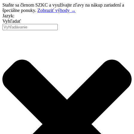
Preskočiť
Staňte sa členom SZKC a využívajte zľavy na nákup zariadení a
na
špeciálne ponuky.
Zobraziť výhody →
obsah
Jazyk:
Vyhľadať