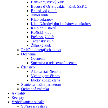
Banskobystrický klub
Bocuse d’Or Slovakia – Klub SZKC
Bratislavský klub
Junior klub
Klub cukrárov
Klub Národný tím kuchárov a cukrárov
Klub pri Ústredí
Košický klub
Prešovský klub
Tatranský klub
Žilinský klub
Prehľad doterajších aktivít
Ocenenia
Ocenenia
Smernica o udeľovaní ocenení
Členstvo
Ako sa stať členom
Výhody pre členov
Etický kódex člena
Staňte sa našim partnerom
Ochranná známka
Aktuality
Recepty
Vzdelávanie a súťaže
Súťaže a výstavy