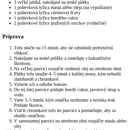
3 veľké jablká, nakrájané na tenké plátky
1 polievková lyžica masla alebo oleja (na vyprážanie)
1 polievková lyžica citrónovej šťavy
1 polievková lyžica hnedého cukru
2 polievkové lyžice pražených orechov (voliteľné)
Príprava
Tofu stlačte na 15 minút, aby ste odstránili prebytočnú
vlhkosť.
Nakrájajte na tenké prúžky a zmiešajte s kukuričným
škrobom.
Na veľkej panvici rozpáľte rastlinný olej na strednom ohni.
Plátky tofu smažte 4–5 minút z každej strany, kým nebudú
zlatohnedé a chrumkavé.
Vyberte ich a odložte bokom.
Do tej istej panvice pridajte hnedý cukor, javorový sirup a
vodu.
Varte 3–5 minút, kým omáčka nezhustne a nezíska lesk.
Pridajte škoricu.
Vráťte chrumkavé tofu do panvice a premiešajte, aby sa
obalilo omáčkou.
V samostatnej panvici na strednom ohni rozpáľte maslo alebo
olej.