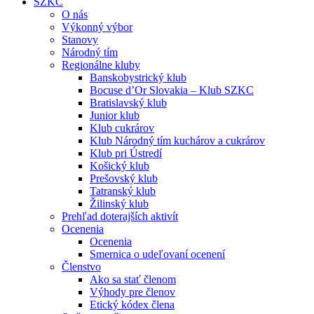
SZKC
O nás
Výkonný výbor
Stanovy
Národný tím
Regionálne kluby
Banskobystrický klub
Bocuse d’Or Slovakia – Klub SZKC
Bratislavský klub
Junior klub
Klub cukrárov
Klub Národný tím kuchárov a cukrárov
Klub pri Ústredí
Košický klub
Prešovský klub
Tatranský klub
Žilinský klub
Prehľad doterajších aktivít
Ocenenia
Ocenenia
Smernica o udeľovaní ocenení
Členstvo
Ako sa stať členom
Výhody pre členov
Etický kódex člena