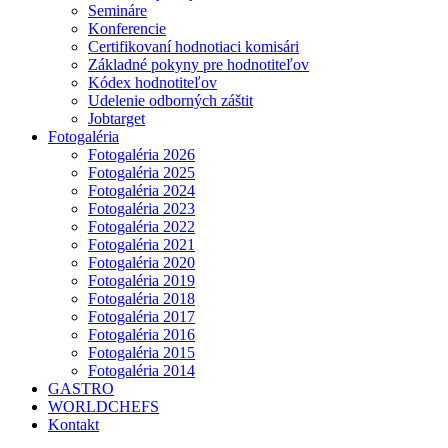
Semináre
Konferencie
Certifikovaní hodnotiaci komisári
Základné pokyny pre hodnotiteľov
Kódex hodnotiteľov
Udelenie odborných záštit
Jobtarget
Fotogaléria
Fotogaléria 2026
Fotogaléria 2025
Fotogaléria 2024
Fotogaléria 2023
Fotogaléria 2022
Fotogaléria 2021
Fotogaléria 2020
Fotogaléria 2019
Fotogaléria 2018
Fotogaléria 2017
Fotogaléria 2016
Fotogaléria 2015
Fotogaléria 2014
GASTRO
WORLDCHEFS
Kontakt