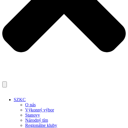
SZKC
O nás
Výkonný výbor
Stanovy
Národný tím
Regionálne kluby