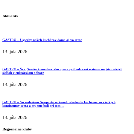
Aktuality
GASTRO – Úspechy našich kuchárov doma aj vo svete
13. júla 2026
GASTRO – Švajčiarske know-how ako opora pri budovaní systému majstrovských
skúšok v cukrárskom odbore
13. júla 2026
GASTRO – Vo waleskom Newporte sa konalo stretnutie kuchárov zo všetkých
kontinentov sveta a my sme boli pri tom…
13. júla 2026
Regionálne kluby