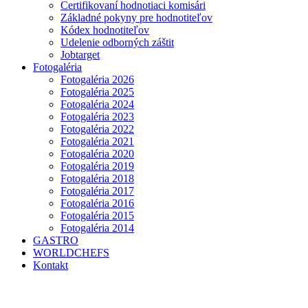
Certifikovaní hodnotiaci komisári
Základné pokyny pre hodnotiteľov
Kódex hodnotiteľov
Udelenie odborných záštit
Jobtarget
Fotogaléria
Fotogaléria 2026
Fotogaléria 2025
Fotogaléria 2024
Fotogaléria 2023
Fotogaléria 2022
Fotogaléria 2021
Fotogaléria 2020
Fotogaléria 2019
Fotogaléria 2018
Fotogaléria 2017
Fotogaléria 2016
Fotogaléria 2015
Fotogaléria 2014
GASTRO
WORLDCHEFS
Kontakt