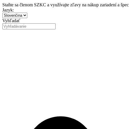
Preskočiť
Staňte sa členom SZKC a využívajte zľavy na nákup zariadení a špe
na
Jazyk:
obsah
Vyhľadať