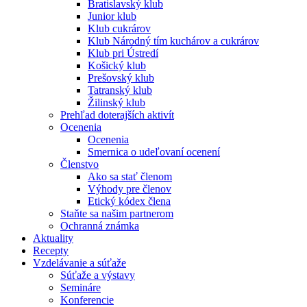
Bratislavský klub
Junior klub
Klub cukrárov
Klub Národný tím kuchárov a cukrárov
Klub pri Ústredí
Košický klub
Prešovský klub
Tatranský klub
Žilinský klub
Prehľad doterajších aktivít
Ocenenia
Ocenenia
Smernica o udeľovaní ocenení
Členstvo
Ako sa stať členom
Výhody pre členov
Etický kódex člena
Staňte sa našim partnerom
Ochranná známka
Aktuality
Recepty
Vzdelávanie a súťaže
Súťaže a výstavy
Semináre
Konferencie