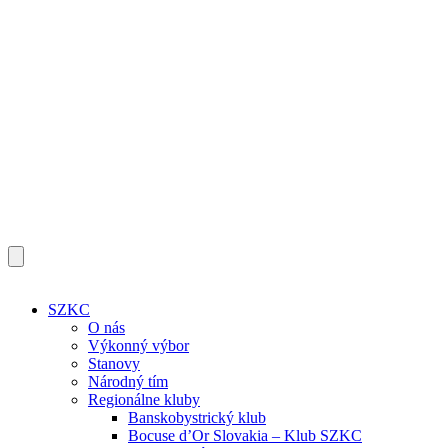
SZKC
O nás
Výkonný výbor
Stanovy
Národný tím
Regionálne kluby
Banskobystrický klub
Bocuse d’Or Slovakia – Klub SZKC