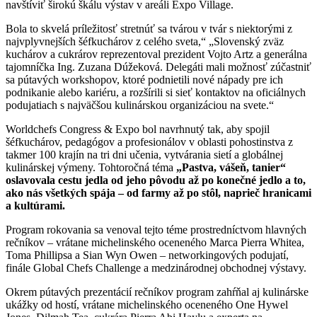
navštíviť širokú škálu výstav v areáli Expo Village.
Bola to skvelá príležitosť stretnúť sa tvárou v tvár s niektorými z
najvplyvnejších šéfkuchárov z celého sveta,“ „Slovenský zväz
kuchárov a cukrárov reprezentoval prezident Vojto Artz a generálna
tajomníčka Ing. Zuzana Dúžeková. Delegáti mali možnosť zúčastniť
sa pútavých workshopov, ktoré podnietili nové nápady pre ich
podnikanie alebo kariéru, a rozšírili si sieť kontaktov na oficiálnych
podujatiach s najväčšou kulinárskou organizáciou na svete.“
Worldchefs Congress & Expo bol navrhnutý tak, aby spojil
šéfkuchárov, pedagógov a profesionálov v oblasti pohostinstva z
takmer 100 krajín na tri dni učenia, vytvárania sietí a globálnej
kulinárskej výmeny. Tohtoročná téma
„Pastva, vášeň, tanier“
oslavovala cestu jedla od jeho pôvodu až po konečné
jedlo a to,
ako nás všetkých spája – od farmy až po stôl, naprieč hranicami
a kultúrami.
Program rokovania sa venoval tejto téme prostredníctvom hlavných
rečníkov – vrátane michelinského oceneného Marca Pierra Whitea,
Toma Phillipsa a Sian Wyn Owen – networkingových podujatí,
finále Global Chefs Challenge a medzinárodnej obchodnej výstavy.
Okrem pútavých prezentácií rečníkov program zahŕňal aj kulinárske
ukážky od hostí, vrátane michelinského oceneného One Hywel