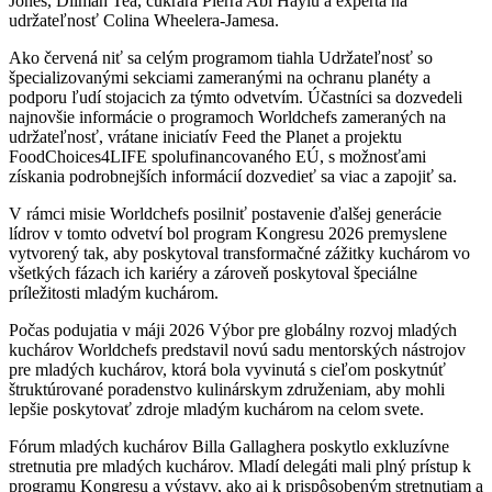
Jones, Dilmah Tea, cukrára Pierra Abi Haylu a experta na
udržateľnosť Colina Wheelera-Jamesa.
Ako červená niť sa celým programom tiahla Udržateľnosť so
špecializovanými sekciami zameranými na ochranu planéty a
podporu ľudí stojacich za týmto odvetvím. Účastníci sa dozvedeli
najnovšie informácie o programoch Worldchefs zameraných na
udržateľnosť, vrátane iniciatív Feed the Planet a projektu
FoodChoices4LIFE spolufinancovaného EÚ, s možnosťami
získania podrobnejších informácií dozvedieť sa viac a zapojiť sa.
V rámci misie Worldchefs posilniť postavenie ďalšej generácie
lídrov v tomto odvetví bol program Kongresu 2026 premyslene
vytvorený tak, aby poskytoval transformačné zážitky kuchárom vo
všetkých fázach ich kariéry a zároveň poskytoval špeciálne
príležitosti mladým kuchárom.
Počas podujatia v máji 2026 Výbor pre globálny rozvoj mladých
kuchárov Worldchefs predstavil novú sadu mentorských nástrojov
pre mladých kuchárov, ktorá bola vyvinutá s cieľom poskytnúť
štruktúrované poradenstvo kulinárskym združeniam, aby mohli
lepšie poskytovať zdroje mladým kuchárom na celom svete.
Fórum mladých kuchárov Billa Gallaghera poskytlo exkluzívne
stretnutia pre mladých kuchárov. Mladí delegáti mali plný prístup k
programu Kongresu a výstavy, ako aj k prispôsobeným stretnutiam a