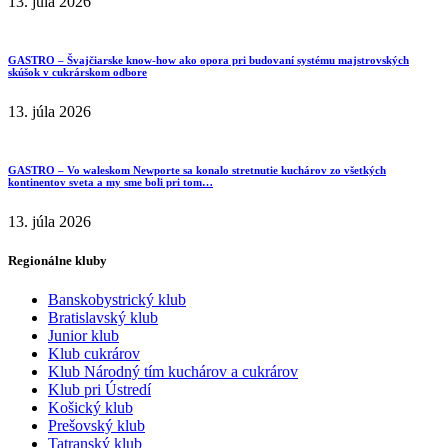
13. júla 2026
GASTRO – Švajčiarske know-how ako opora pri budovaní systému majstrovských
skúšok v cukrárskom odbore
13. júla 2026
GASTRO – Vo waleskom Newporte sa konalo stretnutie kuchárov zo všetkých
kontinentov sveta a my sme boli pri tom…
13. júla 2026
Regionálne kluby
Banskobystrický klub
Bratislavský klub
Junior klub
Klub cukrárov
Klub Národný tím kuchárov a cukrárov
Klub pri Ústredí
Košický klub
Prešovský klub
Tatranský klub