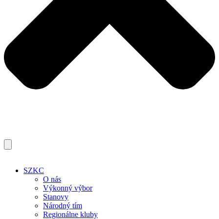
SZKC
O nás
Výkonný výbor
Stanovy
Národný tím
Regionálne kluby