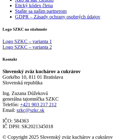
Etický kódex člena
Staňte sa našim partnerom
GDPR – Zásady ochrany osobných údajov
Logo SZKC na stiahnutie
Logo SZKC – varianta 1
Logo SZKC – varianta 2
Kontakt
Slovenský zväz kuchárov a cukrárov
Gorkého 10, 811 01 Bratislava
Slovenská republika
Ing. Zuzana Dúžeková
generálna tajomníčka SZKC
Telefón:
+421 903 217 212
Email:
szkc@szkc.sk
IČO: 584363
IČ DPH: SK2021345018
© Copyright 2025 Slovenský zväz kuchárov a cukrárov