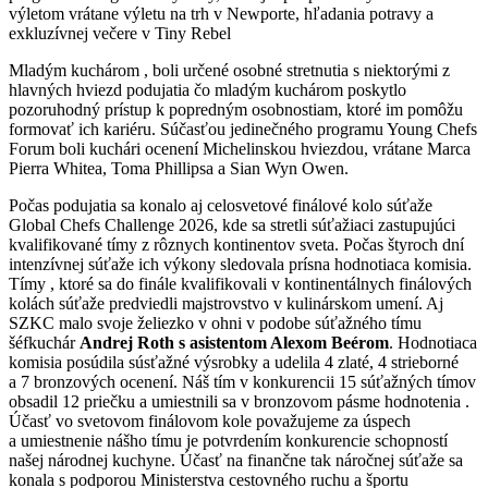
výletom vrátane výletu na trh v Newporte, hľadania potravy a
exkluzívnej večere v Tiny Rebel
Mladým kuchárom , boli určené osobné stretnutia s niektorými z
hlavných hviezd podujatia čo mladým kuchárom poskytlo
pozoruhodný prístup k popredným osobnostiam, ktoré im pomôžu
formovať ich kariéru. Súčasťou jedinečného programu Young Chefs
Forum boli kuchári ocenení Michelinskou hviezdou, vrátane Marca
Pierra Whitea, Toma Phillipsa a Sian Wyn Owen.
Počas podujatia sa konalo aj celosvetové finálové kolo súťaže
Global Chefs Challenge 2026, kde sa stretli súťažiaci zastupujúci
kvalifikované tímy z rôznych kontinentov sveta. Počas štyroch dní
intenzívnej súťaže ich výkony sledovala prísna hodnotiaca komisia.
Tímy , ktoré sa do finále kvalifikovali v kontinentálnych finálových
kolách súťaže predviedli majstrovstvo v kulinárskom umení. Aj
SZKC malo svoje želiezko v ohni v podobe súťažného tímu
šéfkuchár
Andrej Roth s asistentom Alexom Beérom
. Hodnotiaca
komisia posúdila súsťažné výsrobky a udelila 4 zlaté, 4 strieborné
a 7 bronzových ocenení. Náš tím v konkurencii 15 súťažných tímov
obsadil 12 priečku a umiestnili sa v bronzovom pásme hodnotenia .
Účasť vo svetovom finálovom kole považujeme za úspech
a umiestnenie nášho tímu je potvrdením konkurencie schopností
našej národnej kuchyne. Účasť na finančne tak náročnej súťaže sa
konala s podporou Ministerstva cestovného ruchu a športu