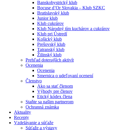
Banskobystrický klub
Bocuse d’Or Slovakia – Klub SZKC
Bratislavský klub
Junior klub
Klub cukrárov
Klub Národný tím kuchárov a cukrárov
Klub pri Ústredí
Košický klub
Prešovský klub
Tatranský klub
Žilinský klub
Prehľad doterajších aktivít
Ocenenia
Ocenenia
Smernica o udeľovaní ocenení
Členstvo
Ako sa stať členom
Výhody pre členov
Etický kódex člena
Staňte sa našim partnerom
Ochranná známka
Aktuality
Recepty
Vzdelávanie a súťaže
Súťaže a výstavy