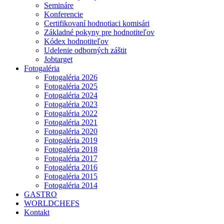
Semináre
Konferencie
Certifikovaní hodnotiaci komisári
Základné pokyny pre hodnotiteľov
Kódex hodnotiteľov
Udelenie odborných záštit
Jobtarget
Fotogaléria
Fotogaléria 2026
Fotogaléria 2025
Fotogaléria 2024
Fotogaléria 2023
Fotogaléria 2022
Fotogaléria 2021
Fotogaléria 2020
Fotogaléria 2019
Fotogaléria 2018
Fotogaléria 2017
Fotogaléria 2016
Fotogaléria 2015
Fotogaléria 2014
GASTRO
WORLDCHEFS
Kontakt