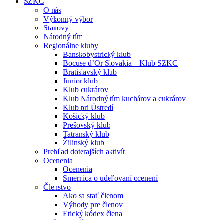
SZKC
O nás
Výkonný výbor
Stanovy
Národný tím
Regionálne kluby
Banskobystrický klub
Bocuse d’Or Slovakia – Klub SZKC
Bratislavský klub
Junior klub
Klub cukrárov
Klub Národný tím kuchárov a cukrárov
Klub pri Ústredí
Košický klub
Prešovský klub
Tatranský klub
Žilinský klub
Prehľad doterajších aktivít
Ocenenia
Ocenenia
Smernica o udeľovaní ocenení
Členstvo
Ako sa stať členom
Výhody pre členov
Etický kódex člena