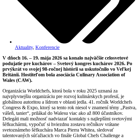
Aktuality
,
Konferencie
V dňoch 16. – 19. mája 2026 sa konalo najväčšie celosvetové
podujatie pre kuchárov – Svetový kongres kuchárov 2026. Po
prvýkrát vo svojej 98-ročnej histórii sa uskutočnilo vo Veľkej
Británii. Hostiteľom bola asociácia Culinary Association of
Wales (CAW).
Organizácia Worldchefs, ktorá bola v roku 2025 uznaná za
najvplyvnejšiu organizáciu pre rozvoj kulinárskych profesií, je
globálnou autoritou a lídrom v oblasti jedla. 41. ročník Worldchefs
Congress & Expo, ktorý sa tento rok niesol v znamení témy „Pastva,
vášeň, tanier“, prilákal do Walesu viac ako až 800 účastníkov.
Delegáti mali možnosť nadviazať kontakty s najlepšími svetovými
šéfkuchármi, vypočuť si hviezdnu zostavu rečníkov vrátane
svetoznámeho šéfkuchára Marca Pierra Whitea, sledovať
talentovaných súťažiacich vo finále Global Chefs Challenge a