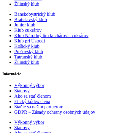
Žilinský klub
Banskobystrický klub
Bratislavský klub
Junior klub
Klub cukrárov
Klub Národný tím kuchárov a cukrárov
Klub pri Ústredí
Košický klub
Prešovský klub
Tatranský klub
Žilinský klub
Informácie
Výkonný výbor
Stanovy
Ako sa stať členom
Etický kódex člena
Staňte sa našim partnerom
GDPR – Zásady ochrany osobných údajov
Výkonný výbor
Stanovy
Ako sa stať členom