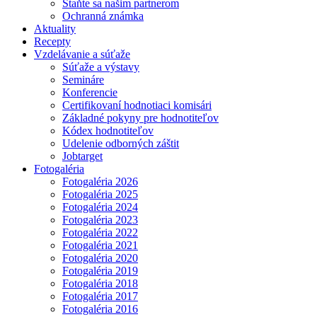
Staňte sa našim partnerom
Ochranná známka
Aktuality
Recepty
Vzdelávanie a súťaže
Súťaže a výstavy
Semináre
Konferencie
Certifikovaní hodnotiaci komisári
Základné pokyny pre hodnotiteľov
Kódex hodnotiteľov
Udelenie odborných záštit
Jobtarget
Fotogaléria
Fotogaléria 2026
Fotogaléria 2025
Fotogaléria 2024
Fotogaléria 2023
Fotogaléria 2022
Fotogaléria 2021
Fotogaléria 2020
Fotogaléria 2019
Fotogaléria 2018
Fotogaléria 2017
Fotogaléria 2016