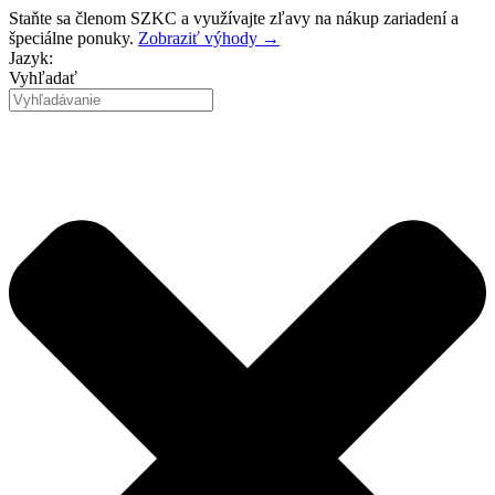
Preskočiť
Staňte sa členom SZKC a využívajte zľavy na nákup zariadení a
na
špeciálne ponuky.
Zobraziť výhody →
obsah
Jazyk:
Vyhľadať