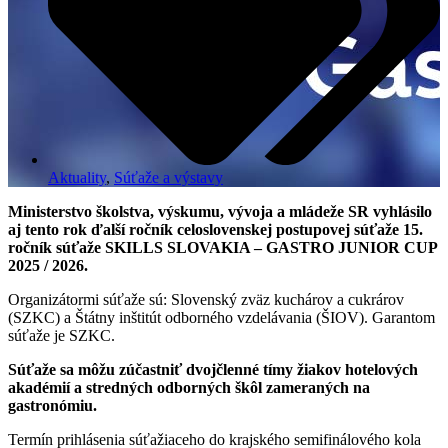
Aktuality
,
Súťaže a výstavy
Ministerstvo školstva, výskumu, vývoja a mládeže SR vyhlásilo
aj tento rok ďalší ročník celoslovenskej postupovej súťaže 15.
ročník súťaže SKILLS SLOVAKIA – GASTRO JUNIOR CUP
2025 / 2026.
Organizátormi súťaže sú: Slovenský zväz kuchárov a cukrárov
(SZKC) a Štátny inštitút odborného vzdelávania (ŠIOV). Garantom
súťaže je SZKC.
Súťaže sa môžu zúčastniť dvojčlenné tímy žiakov hotelových
akadémií a stredných odborných škôl zameraných na
gastronómiu.
Termín prihlásenia súťažiaceho do krajského semifinálového kola