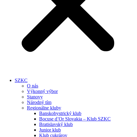
SZKC
O nás
Výkonný výbor
Stanovy
Národný tím
Regionálne kluby
Banskobystrický klub
Bocuse d’Or Slovakia – Klub SZKC
Bratislavský klub
Junior klub
Klub cukrárov