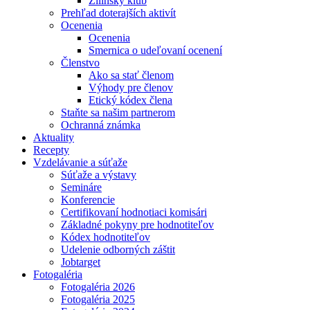
Žilinský klub
Prehľad doterajších aktivít
Ocenenia
Ocenenia
Smernica o udeľovaní ocenení
Členstvo
Ako sa stať členom
Výhody pre členov
Etický kódex člena
Staňte sa našim partnerom
Ochranná známka
Aktuality
Recepty
Vzdelávanie a súťaže
Súťaže a výstavy
Semináre
Konferencie
Certifikovaní hodnotiaci komisári
Základné pokyny pre hodnotiteľov
Kódex hodnotiteľov
Udelenie odborných záštit
Jobtarget
Fotogaléria
Fotogaléria 2026
Fotogaléria 2025