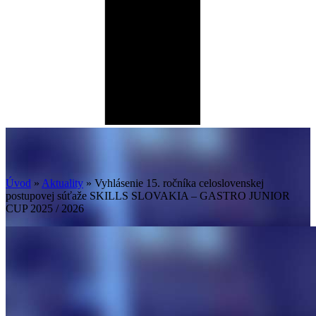
Úvod
»
Aktuality
»
Vyhlásenie 15. ročníka celoslovenskej
postupovej súťaže SKILLS SLOVAKIA – GASTRO JUNIOR
CUP 2025 / 2026