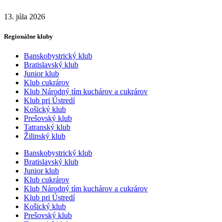
13. júla 2026
Regionálne kluby
Banskobystrický klub
Bratislavský klub
Junior klub
Klub cukrárov
Klub Národný tím kuchárov a cukrárov
Klub pri Ústredí
Košický klub
Prešovský klub
Tatranský klub
Žilinský klub
Banskobystrický klub
Bratislavský klub
Junior klub
Klub cukrárov
Klub Národný tím kuchárov a cukrárov
Klub pri Ústredí
Košický klub
Prešovský klub