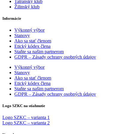
Tatranský klub
Žilinský klub
Informácie
Výkonný výbor
Stanovy
Ako sa stať členom
Etický kódex člena
Staňte sa našim partnerom
GDPR – Zásady ochrany osobných údajov
Výkonný výbor
Stanovy
Ako sa stať členom
Etický kódex člena
Staňte sa našim partnerom
GDPR – Zásady ochrany osobných údajov
Logo SZKC na stiahnutie
Logo SZKC – varianta 1
Logo SZKC – varianta 2