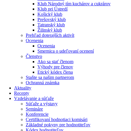
Klub Národný tím kuchárov a cukrárov
Klub pri Ústredí
Košický klub
Prešovský klub
Tatranský klub
Žilinský klub
Prehľad doterajších aktivít
Ocenenia
Ocenenia
Smernica o udeľovaní ocenení
Členstvo
Ako sa stať členom
Výhody pre členov
Etický kódex člena
Staňte sa našim partnerom
Ochranná známka
Aktuality
Recepty
Vzdelávanie a súťaže
Súťaže a výstavy
Semináre
Konferencie
Certifikovaní hodnotiaci komisári
Základné pokyny pre hodnotiteľov
Kódex hodnotiteľov