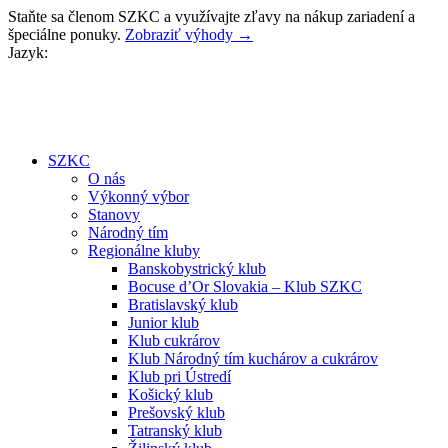
Preskočiť
Staňte sa členom SZKC a využívajte zľavy na nákup zariadení a
na
špeciálne ponuky.
Zobraziť výhody →
obsah
Jazyk:
SZKC
O nás
Výkonný výbor
Stanovy
Národný tím
Regionálne kluby
Banskobystrický klub
Bocuse d’Or Slovakia – Klub SZKC
Bratislavský klub
Junior klub
Klub cukrárov
Klub Národný tím kuchárov a cukrárov
Klub pri Ústredí
Košický klub
Prešovský klub
Tatranský klub