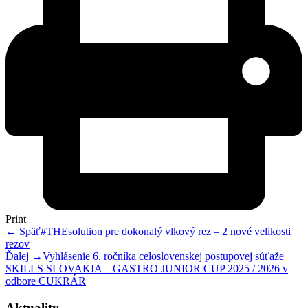
Print
← Späť
#THEsolution pre dokonalý vlkový rez – 2 nové velikosti
rezov
Ďalej →
Vyhlásenie 6. ročníka celoslovenskej postupovej súťaže
SKILLS SLOVAKIA – GASTRO JUNIOR CUP 2025 / 2026 v
odbore CUKRÁR
Aktuality