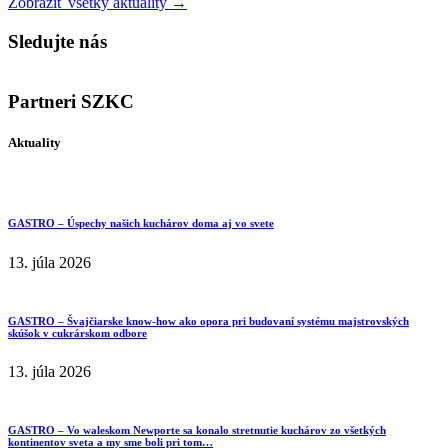
Zobraziť všetky aktuality →
Sledujte nás
Partneri SZKC
Aktuality
GASTRO – Úspechy našich kuchárov doma aj vo svete
13. júla 2026
GASTRO – Švajčiarske know-how ako opora pri budovaní systému majstrovských
skúšok v cukrárskom odbore
13. júla 2026
GASTRO – Vo waleskom Newporte sa konalo stretnutie kuchárov zo všetkých
kontinentov sveta a my sme boli pri tom…