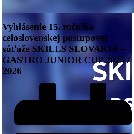
Vyhlásenie 15. ročníka
celoslovenskej postupovej
súťaže SKILLS SLOVAKIA –
GASTRO JUNIOR CUP 2025 /
2026