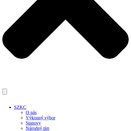
SZKC
O nás
Výkonný výbor
Stanovy
Národný tím