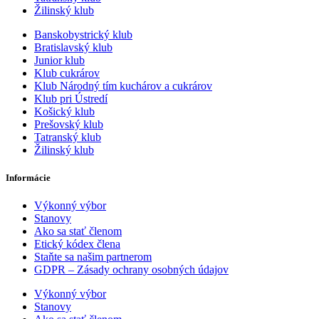
Žilinský klub
Banskobystrický klub
Bratislavský klub
Junior klub
Klub cukrárov
Klub Národný tím kuchárov a cukrárov
Klub pri Ústredí
Košický klub
Prešovský klub
Tatranský klub
Žilinský klub
Informácie
Výkonný výbor
Stanovy
Ako sa stať členom
Etický kódex člena
Staňte sa našim partnerom
GDPR – Zásady ochrany osobných údajov
Výkonný výbor
Stanovy