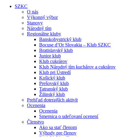
SZKC
O nás
Výkonný výbor
Stanovy
Národný tím
Regionálne kluby
Banskobystrický klub
Bocuse d’Or Slovakia – Klub SZKC
Bratislavský klub
Junior klub
Klub cukrárov
Klub Národný tím kuchárov a cukrárov
Klub pri Ústredí
Košický klub
Prešovský klub
Tatranský klub
Žilinský klub
Prehľad doterajších aktivít
Ocenenia
Ocenenia
Smernica o udeľovaní ocenení
Členstvo
Ako sa stať členom
Výhody pre členov