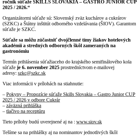
ročník súťaže SKILLS SLOVAKIA – GASTRO JUNIOR CUP
2025 / 2026.“
Organizátormi súťaže sú: Slovenský zväz kuchárov a cukrárov
(SZKC) a Štátny inštitút odborného vzdelávania (ŠIOV). Garantom
súťaže je SZKC.
Súťaže sa môžu zúčastniť dvojčlenné tímy žiakov hotelových
akadémií a stredných odborných škôl zameraných na
gastronómiu
Termín prihlásenia súťažiaceho do krajského semifinálového kola
súťaže
je 6. november
2025
prostredníctvom e-mailovej
adresy:
szkc@szkc.sk
Viac informácii v prílohách na stiahnutie:
–
Pokyny – Propozície súťaže Skills Slovakia – Gastro Junior CUP
2025 / 2026 v odbore Cukrár
–
záväzná prihláška
–
tlačivo na receptúru
Tieto prílohy budú uverejnené aj na :
www.siov.sk
Tešíme sa na prihlášky aj na nominantov jednotlivých škôl