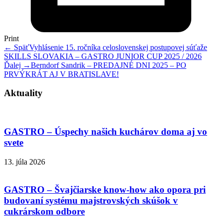
Print
← Späť
Vyhlásenie 15. ročníka celoslovenskej postupovej súťaže
SKILLS SLOVAKIA – GASTRO JUNIOR CUP 2025 / 2026
Ďalej →
Berndorf Sandrik – PREDAJNÉ DNI 2025 – PO
PRVÝKRÁT AJ V BRATISLAVE!
Aktuality
GASTRO – Úspechy našich kuchárov doma aj vo
svete
13. júla 2026
GASTRO – Švajčiarske know-how ako opora pri
budovaní systému majstrovských skúšok v
cukrárskom odbore