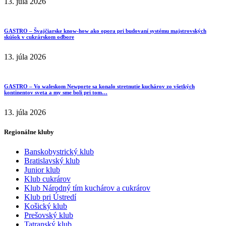
13. júla 2026
GASTRO – Švajčiarske know-how ako opora pri budovaní systému majstrovských
skúšok v cukrárskom odbore
13. júla 2026
GASTRO – Vo waleskom Newporte sa konalo stretnutie kuchárov zo všetkých
kontinentov sveta a my sme boli pri tom…
13. júla 2026
Regionálne kluby
Banskobystrický klub
Bratislavský klub
Junior klub
Klub cukrárov
Klub Národný tím kuchárov a cukrárov
Klub pri Ústredí
Košický klub
Prešovský klub
Tatranský klub