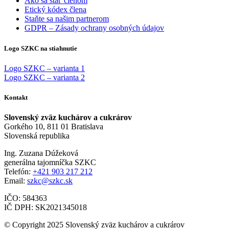
Ako sa stať členom
Etický kódex člena
Staňte sa našim partnerom
GDPR – Zásady ochrany osobných údajov
Logo SZKC na stiahnutie
Logo SZKC – varianta 1
Logo SZKC – varianta 2
Kontakt
Slovenský zväz kuchárov a cukrárov
Gorkého 10, 811 01 Bratislava
Slovenská republika
Ing. Zuzana Dúžeková
generálna tajomníčka SZKC
Telefón:
+421 903 217 212
Email:
szkc@szkc.sk
IČO: 584363
IČ DPH: SK2021345018
© Copyright 2025 Slovenský zväz kuchárov a cukrárov