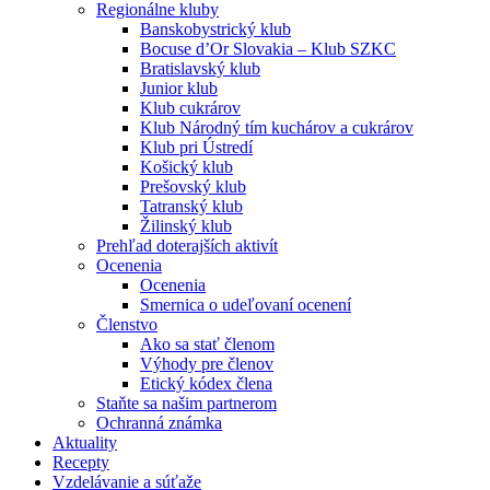
Regionálne kluby
Banskobystrický klub
Bocuse d’Or Slovakia – Klub SZKC
Bratislavský klub
Junior klub
Klub cukrárov
Klub Národný tím kuchárov a cukrárov
Klub pri Ústredí
Košický klub
Prešovský klub
Tatranský klub
Žilinský klub
Prehľad doterajších aktivít
Ocenenia
Ocenenia
Smernica o udeľovaní ocenení
Členstvo
Ako sa stať členom
Výhody pre členov
Etický kódex člena
Staňte sa našim partnerom
Ochranná známka
Aktuality
Recepty
Vzdelávanie a súťaže