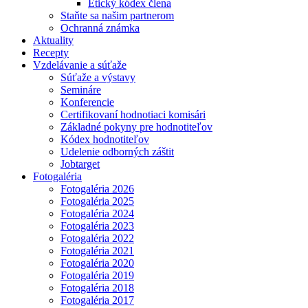
Etický kódex člena
Staňte sa našim partnerom
Ochranná známka
Aktuality
Recepty
Vzdelávanie a súťaže
Súťaže a výstavy
Semináre
Konferencie
Certifikovaní hodnotiaci komisári
Základné pokyny pre hodnotiteľov
Kódex hodnotiteľov
Udelenie odborných záštit
Jobtarget
Fotogaléria
Fotogaléria 2026
Fotogaléria 2025
Fotogaléria 2024
Fotogaléria 2023
Fotogaléria 2022
Fotogaléria 2021
Fotogaléria 2020
Fotogaléria 2019
Fotogaléria 2018
Fotogaléria 2017