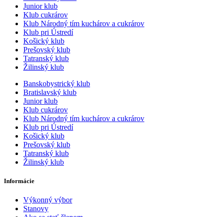
Junior klub
Klub cukrárov
Klub Národný tím kuchárov a cukrárov
Klub pri Ústredí
Košický klub
Prešovský klub
Tatranský klub
Žilinský klub
Banskobystrický klub
Bratislavský klub
Junior klub
Klub cukrárov
Klub Národný tím kuchárov a cukrárov
Klub pri Ústredí
Košický klub
Prešovský klub
Tatranský klub
Žilinský klub
Informácie
Výkonný výbor
Stanovy