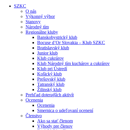
SZKC
O nás
Výkonný výbor
Stanovy
Národný tím
Regionálne kluby
Banskobystrický klub
Bocuse d’Or Slovakia – Klub SZKC
Bratislavský klub
Junior klub
Klub cukrárov
Klub Národný tím kuchárov a cukrárov
Klub pri Ústredí
Košický klub
Prešovský klub
Tatranský klub
Žilinský klub
Prehľad doterajších aktivít
Ocenenia
Ocenenia
Smernica o udeľovaní ocenení
Členstvo
Ako sa stať členom
Výhody pre členov