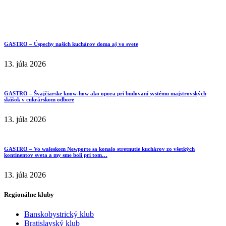
GASTRO – Úspechy našich kuchárov doma aj vo svete
13. júla 2026
GASTRO – Švajčiarske know-how ako opora pri budovaní systému majstrovských
skúšok v cukrárskom odbore
13. júla 2026
GASTRO – Vo waleskom Newporte sa konalo stretnutie kuchárov zo všetkých
kontinentov sveta a my sme boli pri tom…
13. júla 2026
Regionálne kluby
Banskobystrický klub
Bratislavský klub