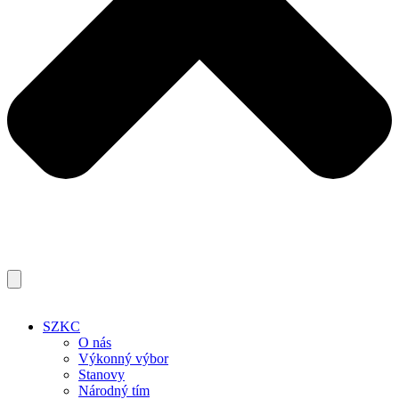
SZKC
O nás
Výkonný výbor
Stanovy
Národný tím