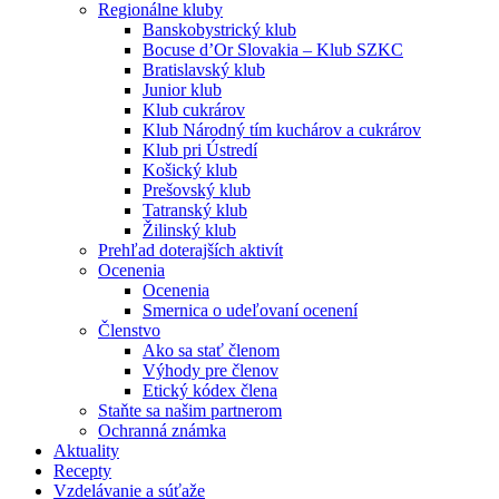
Regionálne kluby
Banskobystrický klub
Bocuse d’Or Slovakia – Klub SZKC
Bratislavský klub
Junior klub
Klub cukrárov
Klub Národný tím kuchárov a cukrárov
Klub pri Ústredí
Košický klub
Prešovský klub
Tatranský klub
Žilinský klub
Prehľad doterajších aktivít
Ocenenia
Ocenenia
Smernica o udeľovaní ocenení
Členstvo
Ako sa stať členom
Výhody pre členov
Etický kódex člena
Staňte sa našim partnerom
Ochranná známka
Aktuality
Recepty
Vzdelávanie a súťaže