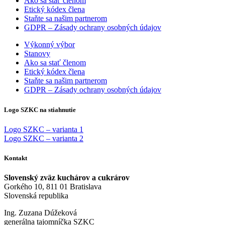
Ako sa stať členom
Etický kódex člena
Staňte sa našim partnerom
GDPR – Zásady ochrany osobných údajov
Výkonný výbor
Stanovy
Ako sa stať členom
Etický kódex člena
Staňte sa našim partnerom
GDPR – Zásady ochrany osobných údajov
Logo SZKC na stiahnutie
Logo SZKC – varianta 1
Logo SZKC – varianta 2
Kontakt
Slovenský zväz kuchárov a cukrárov
Gorkého 10, 811 01 Bratislava
Slovenská republika
Ing. Zuzana Dúžeková
generálna tajomníčka SZKC