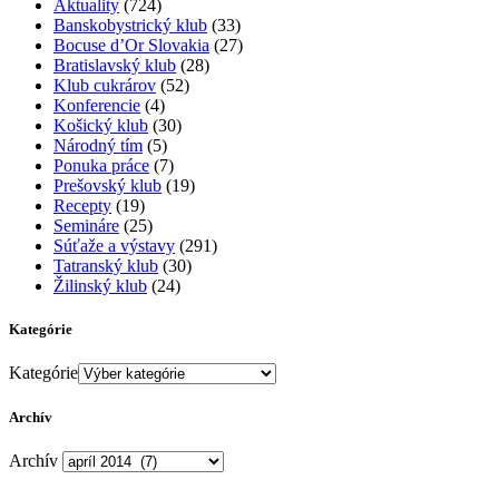
Aktuality
(724)
Banskobystrický klub
(33)
Bocuse d’Or Slovakia
(27)
Bratislavský klub
(28)
Klub cukrárov
(52)
Konferencie
(4)
Košický klub
(30)
Národný tím
(5)
Ponuka práce
(7)
Prešovský klub
(19)
Recepty
(19)
Semináre
(25)
Súťaže a výstavy
(291)
Tatranský klub
(30)
Žilinský klub
(24)
Kategórie
Kategórie
Archív
Archív