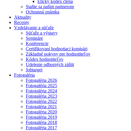
Etický kódex člena
Staňte sa našim partnerom
Ochranná známka
Aktuality
Recepty
Vzdelávanie a súťaže
Súťaže a výstavy
Semináre
Konferencie
Certifikovaní hodnotiaci komisári
Základné pokyny pre hodnotiteľov
Kódex hodnotiteľov
Udelenie odborných záštit
Jobtarget
Fotogaléria
Fotogaléria 2026
Fotogaléria 2025
Fotogaléria 2024
Fotogaléria 2023
Fotogaléria 2022
Fotogaléria 2021
Fotogaléria 2020
Fotogaléria 2019
Fotogaléria 2018
Fotogaléria 2017