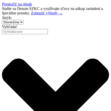
Preskočiť na obsah
Staňte sa členom SZKC a využívajte zľavy na nákup zariadení a
špeciálne ponuky.
Zobraziť výhody →
Jazyk:
Vyhľadať