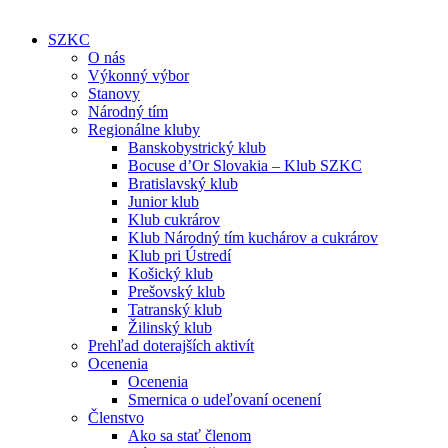
SZKC
O nás
Výkonný výbor
Stanovy
Národný tím
Regionálne kluby
Banskobystrický klub
Bocuse d’Or Slovakia – Klub SZKC
Bratislavský klub
Junior klub
Klub cukrárov
Klub Národný tím kuchárov a cukrárov
Klub pri Ústredí
Košický klub
Prešovský klub
Tatranský klub
Žilinský klub
Prehľad doterajších aktivít
Ocenenia
Ocenenia
Smernica o udeľovaní ocenení
Členstvo
Ako sa stať členom