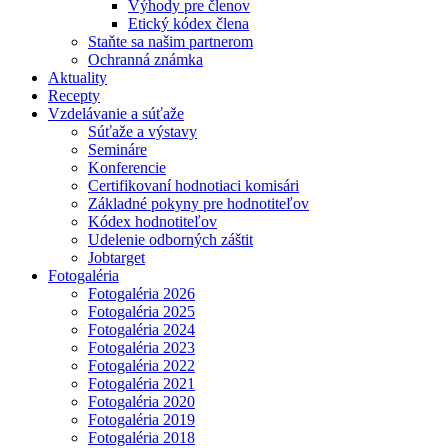
Výhody pre členov
Etický kódex člena
Staňte sa našim partnerom
Ochranná známka
Aktuality
Recepty
Vzdelávanie a súťaže
Súťaže a výstavy
Semináre
Konferencie
Certifikovaní hodnotiaci komisári
Základné pokyny pre hodnotiteľov
Kódex hodnotiteľov
Udelenie odborných záštit
Jobtarget
Fotogaléria
Fotogaléria 2026
Fotogaléria 2025
Fotogaléria 2024
Fotogaléria 2023
Fotogaléria 2022
Fotogaléria 2021
Fotogaléria 2020
Fotogaléria 2019
Fotogaléria 2018