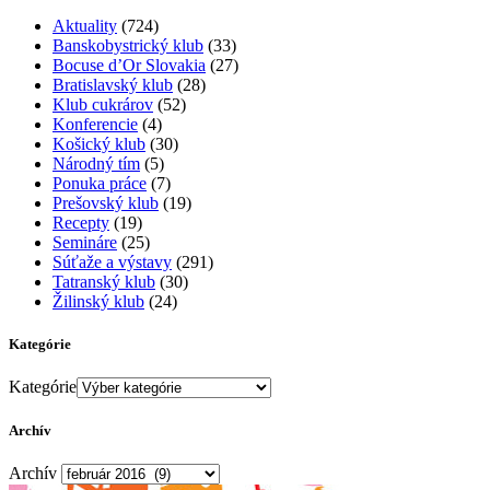
Aktuality
(724)
Banskobystrický klub
(33)
Bocuse d’Or Slovakia
(27)
Bratislavský klub
(28)
Klub cukrárov
(52)
Konferencie
(4)
Košický klub
(30)
Národný tím
(5)
Ponuka práce
(7)
Prešovský klub
(19)
Recepty
(19)
Semináre
(25)
Súťaže a výstavy
(291)
Tatranský klub
(30)
Žilinský klub
(24)
Kategórie
Kategórie
Archív
Archív