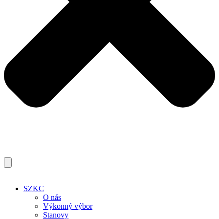
SZKC
O nás
Výkonný výbor
Stanovy