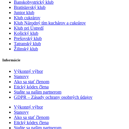
Banskobystrický klub
Bratislavský klub
Junior klub
Klub cukrárov
Klub Národný tím kuchárov a cukrárov
Klub pri Ústredí
Košický klub
Prešovský klub
Tatranský klub
Žilinský klub
Informácie
Výkonný výbor
Stanovy
Ako sa stať členom
Etický kódex člena
Staňte sa našim partnerom
GDPR – Zásady ochrany osobných údajov
Výkonný výbor
Stanovy
Ako sa stať členom
Etický kódex člena
Staňte sa našim partnerom