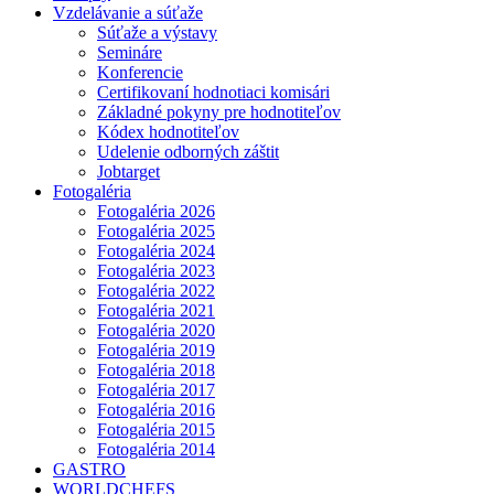
Vzdelávanie a súťaže
Súťaže a výstavy
Semináre
Konferencie
Certifikovaní hodnotiaci komisári
Základné pokyny pre hodnotiteľov
Kódex hodnotiteľov
Udelenie odborných záštit
Jobtarget
Fotogaléria
Fotogaléria 2026
Fotogaléria 2025
Fotogaléria 2024
Fotogaléria 2023
Fotogaléria 2022
Fotogaléria 2021
Fotogaléria 2020
Fotogaléria 2019
Fotogaléria 2018
Fotogaléria 2017
Fotogaléria 2016
Fotogaléria 2015
Fotogaléria 2014
GASTRO
WORLDCHEFS