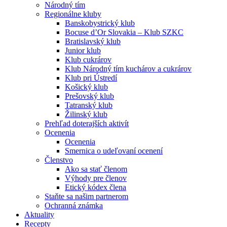
Národný tím
Regionálne kluby
Banskobystrický klub
Bocuse d’Or Slovakia – Klub SZKC
Bratislavský klub
Junior klub
Klub cukrárov
Klub Národný tím kuchárov a cukrárov
Klub pri Ústredí
Košický klub
Prešovský klub
Tatranský klub
Žilinský klub
Prehľad doterajších aktivít
Ocenenia
Ocenenia
Smernica o udeľovaní ocenení
Členstvo
Ako sa stať členom
Výhody pre členov
Etický kódex člena
Staňte sa našim partnerom
Ochranná známka
Aktuality
Recepty