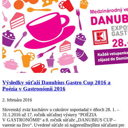
Výsledky súťaží Danubius Gastro Cup 2016 a
Poézia v Gastronómii 2016
2. februára 2016
Slovenský zväz kuchárov a cukrárov usporiadal v dňoch 28. 1. –
31.1.2016 už 17. ročník súťažnej výstavy “POÉZIA
V GASTRONÓMII“ a 8. ročník súťaže „DANUBIUS CUP –
varenie na živo“. Uvedené súťaže sú najprestížnejšími súťažami pre