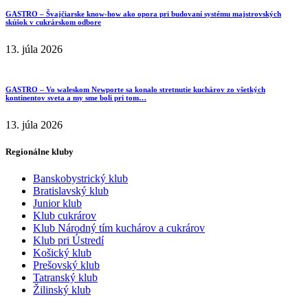
GASTRO – Švajčiarske know-how ako opora pri budovaní systému majstrovských
skúšok v cukrárskom odbore
13. júla 2026
GASTRO – Vo waleskom Newporte sa konalo stretnutie kuchárov zo všetkých
kontinentov sveta a my sme boli pri tom…
13. júla 2026
Regionálne kluby
Banskobystrický klub
Bratislavský klub
Junior klub
Klub cukrárov
Klub Národný tím kuchárov a cukrárov
Klub pri Ústredí
Košický klub
Prešovský klub
Tatranský klub
Žilinský klub