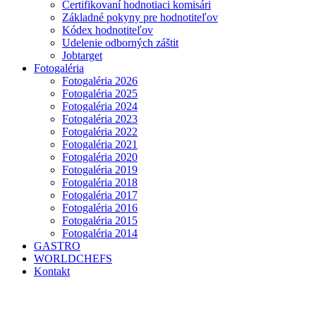
Certifikovaní hodnotiaci komisári
Základné pokyny pre hodnotiteľov
Kódex hodnotiteľov
Udelenie odborných záštit
Jobtarget
Fotogaléria
Fotogaléria 2026
Fotogaléria 2025
Fotogaléria 2024
Fotogaléria 2023
Fotogaléria 2022
Fotogaléria 2021
Fotogaléria 2020
Fotogaléria 2019
Fotogaléria 2018
Fotogaléria 2017
Fotogaléria 2016
Fotogaléria 2015
Fotogaléria 2014
GASTRO
WORLDCHEFS
Kontakt