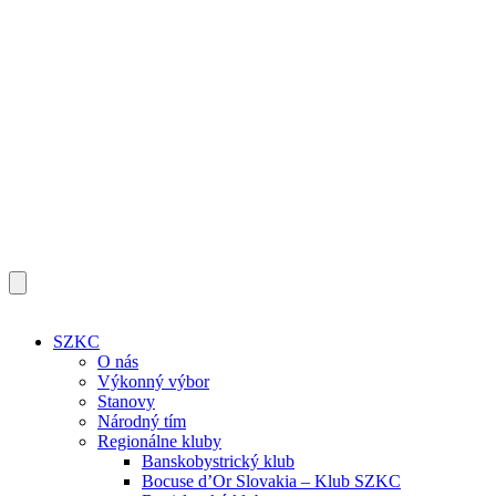
SZKC
O nás
Výkonný výbor
Stanovy
Národný tím
Regionálne kluby
Banskobystrický klub
Bocuse d’Or Slovakia – Klub SZKC