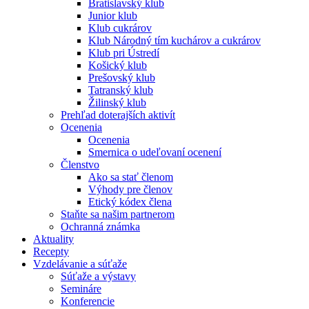
Bratislavský klub
Junior klub
Klub cukrárov
Klub Národný tím kuchárov a cukrárov
Klub pri Ústredí
Košický klub
Prešovský klub
Tatranský klub
Žilinský klub
Prehľad doterajších aktivít
Ocenenia
Ocenenia
Smernica o udeľovaní ocenení
Členstvo
Ako sa stať členom
Výhody pre členov
Etický kódex člena
Staňte sa našim partnerom
Ochranná známka
Aktuality
Recepty
Vzdelávanie a súťaže
Súťaže a výstavy
Semináre
Konferencie