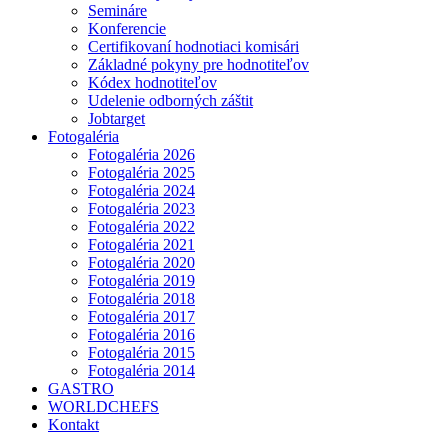
Semináre
Konferencie
Certifikovaní hodnotiaci komisári
Základné pokyny pre hodnotiteľov
Kódex hodnotiteľov
Udelenie odborných záštit
Jobtarget
Fotogaléria
Fotogaléria 2026
Fotogaléria 2025
Fotogaléria 2024
Fotogaléria 2023
Fotogaléria 2022
Fotogaléria 2021
Fotogaléria 2020
Fotogaléria 2019
Fotogaléria 2018
Fotogaléria 2017
Fotogaléria 2016
Fotogaléria 2015
Fotogaléria 2014
GASTRO
WORLDCHEFS
Kontakt