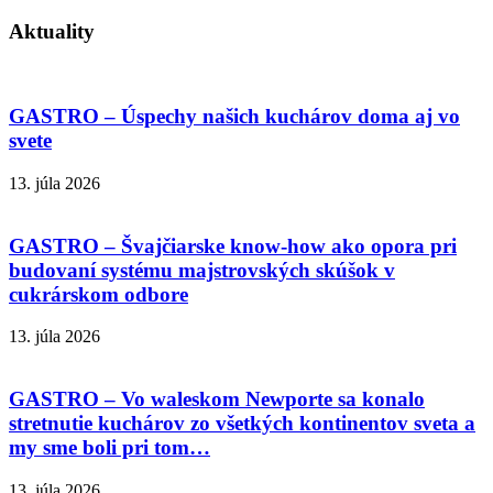
Aktuality
GASTRO – Úspechy našich kuchárov doma aj vo
svete
13. júla 2026
GASTRO – Švajčiarske know-how ako opora pri
budovaní systému majstrovských skúšok v
cukrárskom odbore
13. júla 2026
GASTRO – Vo waleskom Newporte sa konalo
stretnutie kuchárov zo všetkých kontinentov sveta a
my sme boli pri tom…
13. júla 2026