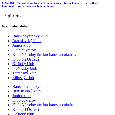
GASTRO – Vo waleskom Newporte sa konalo stretnutie kuchárov zo všetkých
kontinentov sveta a my sme boli pri tom…
13. júla 2026
Regionálne kluby
Banskobystrický klub
Bratislavský klub
Junior klub
Klub cukrárov
Klub Národný tím kuchárov a cukrárov
Klub pri Ústredí
Košický klub
Prešovský klub
Tatranský klub
Žilinský klub
Banskobystrický klub
Bratislavský klub
Junior klub
Klub cukrárov
Klub Národný tím kuchárov a cukrárov
Klub pri Ústredí
Košický klub