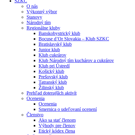
SZKC
O nás
Výkonný výbor
Stanovy
Národný tím
Regionálne kluby
Banskobystrický klub
Bocuse d’Or Slovakia – Klub SZKC
Bratislavský klub
Junior klub
Klub cukrárov
Klub Národný tím kuchárov a cukrárov
Klub pri Ústredí
Košický klub
Prešovský klub
Tatranský klub
Žilinský klub
Prehľad doterajších aktivít
Ocenenia
Ocenenia
Smernica o udeľovaní ocenení
Členstvo
Ako sa stať členom
Výhody pre členov
Etický kódex člena