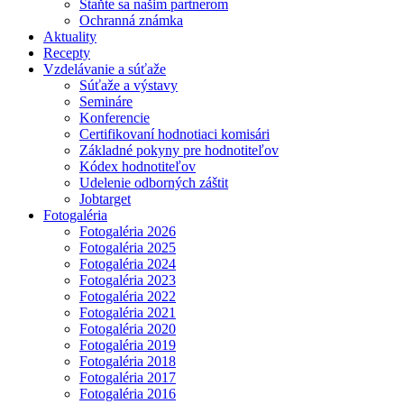
Staňte sa našim partnerom
Ochranná známka
Aktuality
Recepty
Vzdelávanie a súťaže
Súťaže a výstavy
Semináre
Konferencie
Certifikovaní hodnotiaci komisári
Základné pokyny pre hodnotiteľov
Kódex hodnotiteľov
Udelenie odborných záštit
Jobtarget
Fotogaléria
Fotogaléria 2026
Fotogaléria 2025
Fotogaléria 2024
Fotogaléria 2023
Fotogaléria 2022
Fotogaléria 2021
Fotogaléria 2020
Fotogaléria 2019
Fotogaléria 2018
Fotogaléria 2017
Fotogaléria 2016