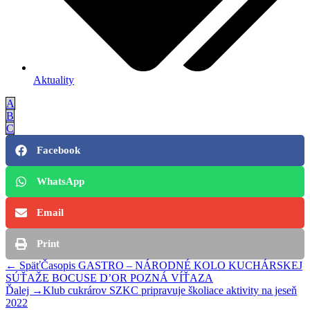
Aktuality
A
B
C
Facebook
WhatsApp
Email
Print
← Späť
Časopis GASTRO – NÁRODNÉ KOLO KUCHÁRSKEJ
SÚŤAŽE BOCUSE D’OR POZNÁ VÍŤAZA
Ďalej →
Klub cukrárov SZKC pripravuje školiace aktivity na jeseň
2022