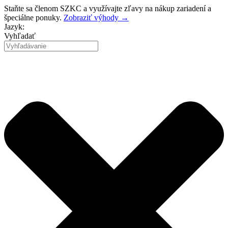
Preskočiť
Staňte sa členom SZKC a využívajte zľavy na nákup zariadení a
na
špeciálne ponuky.
Zobraziť výhody →
obsah
Jazyk:
Vyhľadať