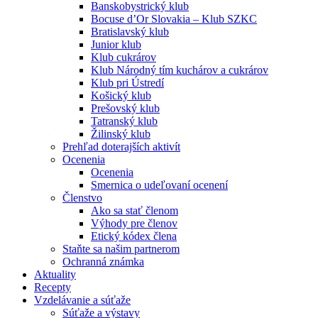
Banskobystrický klub
Bocuse d’Or Slovakia – Klub SZKC
Bratislavský klub
Junior klub
Klub cukrárov
Klub Národný tím kuchárov a cukrárov
Klub pri Ústredí
Košický klub
Prešovský klub
Tatranský klub
Žilinský klub
Prehľad doterajších aktivít
Ocenenia
Ocenenia
Smernica o udeľovaní ocenení
Členstvo
Ako sa stať členom
Výhody pre členov
Etický kódex člena
Staňte sa našim partnerom
Ochranná známka
Aktuality
Recepty
Vzdelávanie a súťaže
Súťaže a výstavy