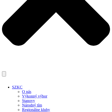
SZKC
O nás
Výkonný výbor
Stanovy
Národný tím
Regionálne kluby