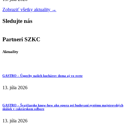
Zobraziť všetky aktuality →
Sledujte nás
Partneri SZKC
Aktuality
GASTRO – Úspechy našich kuchárov doma aj vo svete
13. júla 2026
GASTRO – Švajčiarske know-how ako opora pri budovaní systému majstrovských
skúšok v cukrárskom odbore
13. júla 2026