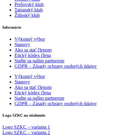
Prešovský klub
Tatranský klub
Žilinský klub
Informácie
Výkonný výbor
Stanovy
Ako sa stať členom
Etický kódex člena
Staňte sa našim partnerom
GDPR – Zásady ochrany osobných údajov
Výkonný výbor
Stanovy
Ako sa stať členom
Etický kódex člena
Staňte sa našim partnerom
GDPR – Zásady ochrany osobných údajov
Logo SZKC na stiahnutie
Logo SZKC – varianta 1
Logo SZKC – varianta 2