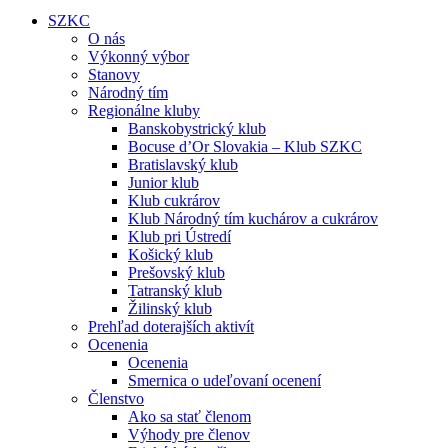
SZKC
O nás
Výkonný výbor
Stanovy
Národný tím
Regionálne kluby
Banskobystrický klub
Bocuse d’Or Slovakia – Klub SZKC
Bratislavský klub
Junior klub
Klub cukrárov
Klub Národný tím kuchárov a cukrárov
Klub pri Ústredí
Košický klub
Prešovský klub
Tatranský klub
Žilinský klub
Prehľad doterajších aktivít
Ocenenia
Ocenenia
Smernica o udeľovaní ocenení
Členstvo
Ako sa stať členom
Výhody pre členov