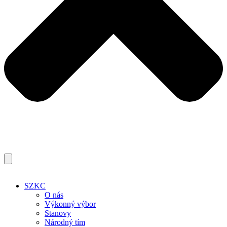
SZKC
O nás
Výkonný výbor
Stanovy
Národný tím