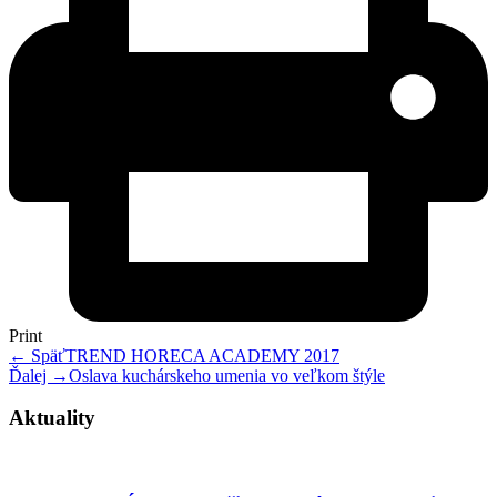
Print
← Späť
TREND HORECA ACADEMY 2017
Ďalej →
Oslava kuchárskeho umenia vo veľkom štýle
Aktuality