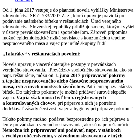
Od 1. júna 2017 vstupuje do platnosti novela vyhlášky Ministerstva
zdravotníctva SR č. 533/2007 Z. z., ktorá upravuje pravidlá pre
podávanie tatárskeho bifteku v reštauráciách. Úrad verejného
zdravotníctva Slovenskej republiky približuje zmeny, ktorými vyšiel
v ústrety prevádzkovateľom i spotrebiteľom. Zároveň pripomína
možné epidemiologické riziká súvisiace s konzumáciou tepelne
nespracovaného mäsa a vajec pre určité skupiny ľudí.
„Tataráky“ v reštauráciách povolené
Novela upravuje viaceré doterajšie postupy v prevádzkach
verejného stravovania. „Prevádzky spoločného stravovania, ako sú
napr. reštaurácie, môžu
od 1. júna 2017 pripravovať pokrmy
z tepelne nespracovaného alebo čiastočne nespracovaného
mäsa, rýb a iných morských živočíchov.
Patrí tam aj tzv. tatársky
biftek. Do takýchto pokrmov je možné pridávať surové slepačie
vajcia.
Vajcia však musia byť len z registrovaných
a kontrolovaných chovov
, pri príprave z nich je potrebné
dodržiavať zásady čerstvosti vajec a hygieny pri príprave pokrmu.“
Takéto pokrmy možno podávať bezprostredne po ich príprave a
len v prevádzkach verejného stravovania, ako sú napr. reštaurácie.
Nemožno ich pripravovať ani podávať, napr. v stánkoch
s rýchlym občerstvením, v závodnom stravovaní a v iných