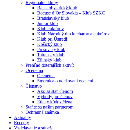
Regionálne kluby
Banskobystrický klub
Bocuse d’Or Slovakia – Klub SZKC
Bratislavský klub
Junior klub
Klub cukrárov
Klub Národný tím kuchárov a cukrárov
Klub pri Ústredí
Košický klub
Prešovský klub
Tatranský klub
Žilinský klub
Prehľad doterajších aktivít
Ocenenia
Ocenenia
Smernica o udeľovaní ocenení
Členstvo
Ako sa stať členom
Výhody pre členov
Etický kódex člena
Staňte sa našim partnerom
Ochranná známka
Aktuality
Recepty
Vzdelávanie a súťaže