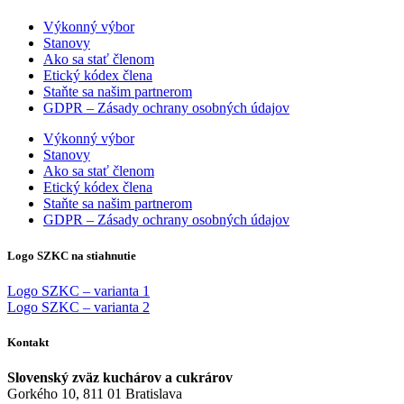
Výkonný výbor
Stanovy
Ako sa stať členom
Etický kódex člena
Staňte sa našim partnerom
GDPR – Zásady ochrany osobných údajov
Výkonný výbor
Stanovy
Ako sa stať členom
Etický kódex člena
Staňte sa našim partnerom
GDPR – Zásady ochrany osobných údajov
Logo SZKC na stiahnutie
Logo SZKC – varianta 1
Logo SZKC – varianta 2
Kontakt
Slovenský zväz kuchárov a cukrárov
Gorkého 10, 811 01 Bratislava