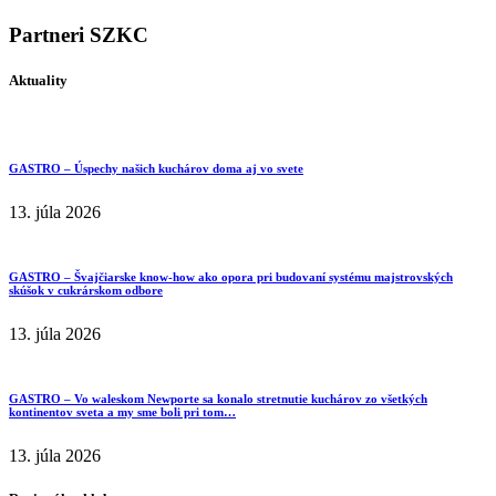
Partneri SZKC
Aktuality
GASTRO – Úspechy našich kuchárov doma aj vo svete
13. júla 2026
GASTRO – Švajčiarske know-how ako opora pri budovaní systému majstrovských
skúšok v cukrárskom odbore
13. júla 2026
GASTRO – Vo waleskom Newporte sa konalo stretnutie kuchárov zo všetkých
kontinentov sveta a my sme boli pri tom…
13. júla 2026