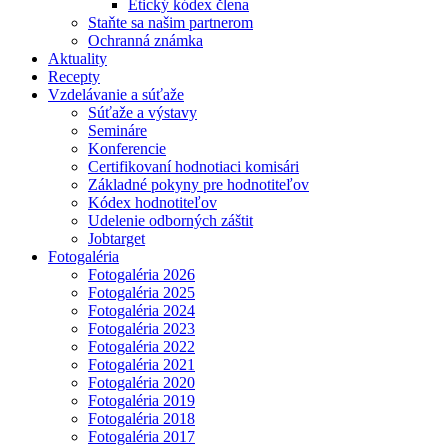
Etický kódex člena
Staňte sa našim partnerom
Ochranná známka
Aktuality
Recepty
Vzdelávanie a súťaže
Súťaže a výstavy
Semináre
Konferencie
Certifikovaní hodnotiaci komisári
Základné pokyny pre hodnotiteľov
Kódex hodnotiteľov
Udelenie odborných záštit
Jobtarget
Fotogaléria
Fotogaléria 2026
Fotogaléria 2025
Fotogaléria 2024
Fotogaléria 2023
Fotogaléria 2022
Fotogaléria 2021
Fotogaléria 2020
Fotogaléria 2019
Fotogaléria 2018
Fotogaléria 2017