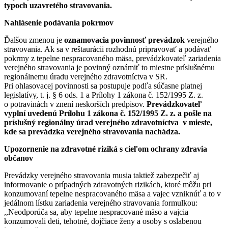
typoch uzavretého stravovania.
Nahlásenie podávania pokrmov
Ďalšou zmenou je
oznamovacia povinnosť prevádzok
verejného
stravovania. Ak sa v reštaurácii rozhodnú pripravovať a podávať
pokrmy z tepelne nespracovaného mäsa, prevádzkovateľ zariadenia
verejného stravovania je povinný oznámiť to miestne príslušnému
regionálnemu úradu verejného zdravotníctva v SR.
Pri ohlasovacej povinnosti sa postupuje podľa súčasne platnej
legislatívy, t. j. § 6 ods. 1 a Prílohy 1 zákona č. 152/1995 Z. z.
o potravinách v znení neskorších predpisov.
Prevádzkovateľ
vyplní uvedenú Prílohu 1 zákona č. 152/1995 Z. z. a pošle na
príslušný regionálny úrad verejného zdravotníctva v mieste,
kde sa prevádzka verejného stravovania nachádza.
Upozornenie na zdravotné riziká s cieľom ochrany zdravia
občanov
Prevádzky verejného stravovania musia taktiež zabezpečiť aj
informovanie o prípadných zdravotných rizikách, ktoré môžu pri
konzumovaní tepelne nespracovaného mäsa a vajec vzniknúť a to v
jedálnom lístku zariadenia verejného stravovania formulkou:
,,Neodporúča sa, aby tepelne nespracované mäso a vajcia
konzumovali deti, tehotné, dojčiace ženy a osoby s oslabenou