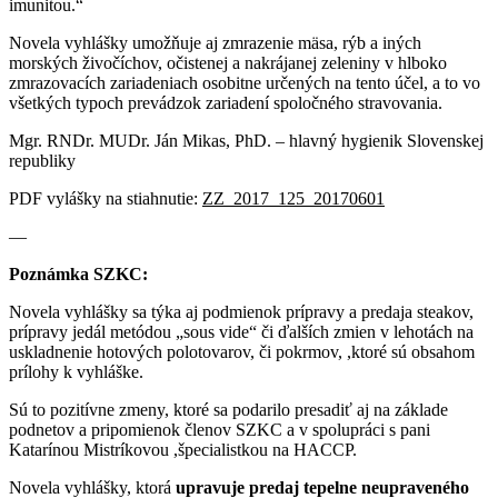
imunitou.“
Novela vyhlášky umožňuje aj zmrazenie mäsa, rýb a iných
morských živočíchov, očistenej a nakrájanej zeleniny v hlboko
zmrazovacích zariadeniach osobitne určených na tento účel, a to vo
všetkých typoch prevádzok zariadení spoločného stravovania.
Mgr. RNDr. MUDr. Ján Mikas, PhD. – hlavný hygienik Slovenskej
republiky
PDF vylášky na stiahnutie:
ZZ_2017_125_20170601
—
Poznámka SZKC:
Novela vyhlášky sa týka aj podmienok prípravy a predaja steakov,
prípravy jedál metódou „sous vide“ či ďalších zmien v lehotách na
uskladnenie hotových polotovarov, či pokrmov, ,ktoré sú obsahom
prílohy k vyhláške.
Sú to pozitívne zmeny, ktoré sa podarilo presadiť aj na základe
podnetov a pripomienok členov SZKC a v spolupráci s pani
Katarínou Mistríkovou ,špecialistkou na HACCP.
Novela vyhlášky, ktorá
upravuje predaj tepelne neupraveného