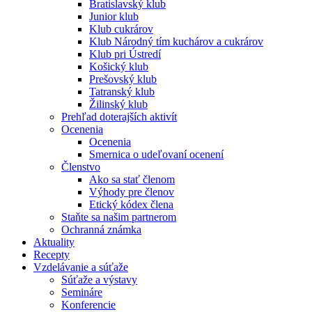
Bratislavský klub
Junior klub
Klub cukrárov
Klub Národný tím kuchárov a cukrárov
Klub pri Ústredí
Košický klub
Prešovský klub
Tatranský klub
Žilinský klub
Prehľad doterajších aktivít
Ocenenia
Ocenenia
Smernica o udeľovaní ocenení
Členstvo
Ako sa stať členom
Výhody pre členov
Etický kódex člena
Staňte sa našim partnerom
Ochranná známka
Aktuality
Recepty
Vzdelávanie a súťaže
Súťaže a výstavy
Semináre
Konferencie