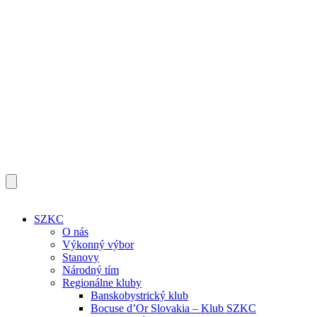
SZKC
O nás
Výkonný výbor
Stanovy
Národný tím
Regionálne kluby
Banskobystrický klub
Bocuse d’Or Slovakia – Klub SZKC