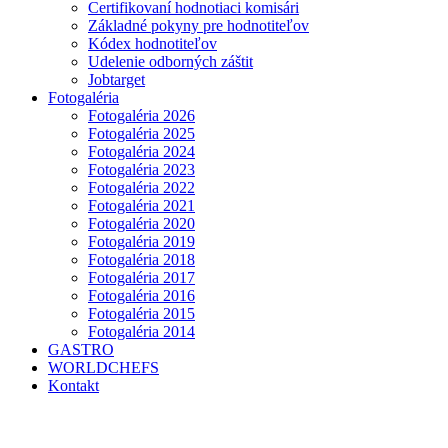
Certifikovaní hodnotiaci komisári
Základné pokyny pre hodnotiteľov
Kódex hodnotiteľov
Udelenie odborných záštit
Jobtarget
Fotogaléria
Fotogaléria 2026
Fotogaléria 2025
Fotogaléria 2024
Fotogaléria 2023
Fotogaléria 2022
Fotogaléria 2021
Fotogaléria 2020
Fotogaléria 2019
Fotogaléria 2018
Fotogaléria 2017
Fotogaléria 2016
Fotogaléria 2015
Fotogaléria 2014
GASTRO
WORLDCHEFS
Kontakt