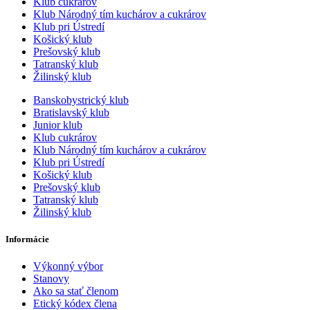
Klub cukrárov
Klub Národný tím kuchárov a cukrárov
Klub pri Ústredí
Košický klub
Prešovský klub
Tatranský klub
Žilinský klub
Banskobystrický klub
Bratislavský klub
Junior klub
Klub cukrárov
Klub Národný tím kuchárov a cukrárov
Klub pri Ústredí
Košický klub
Prešovský klub
Tatranský klub
Žilinský klub
Informácie
Výkonný výbor
Stanovy
Ako sa stať členom
Etický kódex člena