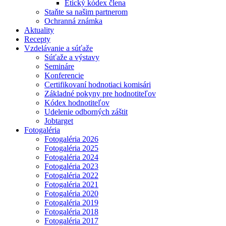
Etický kódex člena
Staňte sa našim partnerom
Ochranná známka
Aktuality
Recepty
Vzdelávanie a súťaže
Súťaže a výstavy
Semináre
Konferencie
Certifikovaní hodnotiaci komisári
Základné pokyny pre hodnotiteľov
Kódex hodnotiteľov
Udelenie odborných záštit
Jobtarget
Fotogaléria
Fotogaléria 2026
Fotogaléria 2025
Fotogaléria 2024
Fotogaléria 2023
Fotogaléria 2022
Fotogaléria 2021
Fotogaléria 2020
Fotogaléria 2019
Fotogaléria 2018
Fotogaléria 2017