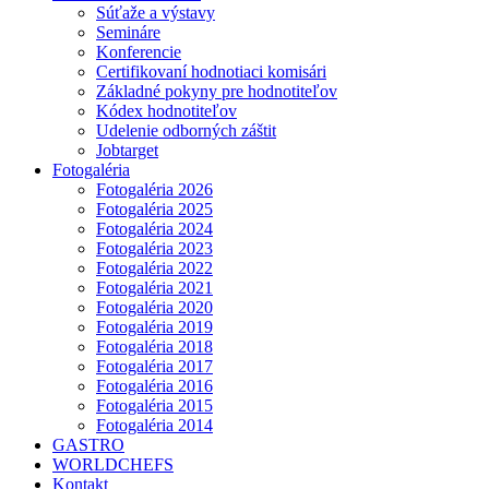
Súťaže a výstavy
Semináre
Konferencie
Certifikovaní hodnotiaci komisári
Základné pokyny pre hodnotiteľov
Kódex hodnotiteľov
Udelenie odborných záštit
Jobtarget
Fotogaléria
Fotogaléria 2026
Fotogaléria 2025
Fotogaléria 2024
Fotogaléria 2023
Fotogaléria 2022
Fotogaléria 2021
Fotogaléria 2020
Fotogaléria 2019
Fotogaléria 2018
Fotogaléria 2017
Fotogaléria 2016
Fotogaléria 2015
Fotogaléria 2014
GASTRO
WORLDCHEFS
Kontakt