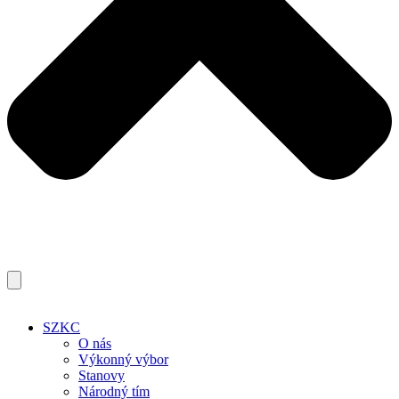
SZKC
O nás
Výkonný výbor
Stanovy
Národný tím