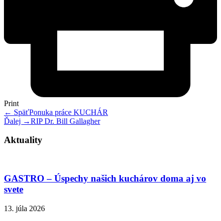
Print
← Späť
Ponuka práce KUCHÁR
Ďalej →
RIP Dr. Bill Gallagher
Aktuality
GASTRO – Úspechy našich kuchárov doma aj vo
svete
13. júla 2026