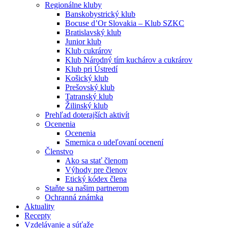
Regionálne kluby
Banskobystrický klub
Bocuse d’Or Slovakia – Klub SZKC
Bratislavský klub
Junior klub
Klub cukrárov
Klub Národný tím kuchárov a cukrárov
Klub pri Ústredí
Košický klub
Prešovský klub
Tatranský klub
Žilinský klub
Prehľad doterajších aktivít
Ocenenia
Ocenenia
Smernica o udeľovaní ocenení
Členstvo
Ako sa stať členom
Výhody pre členov
Etický kódex člena
Staňte sa našim partnerom
Ochranná známka
Aktuality
Recepty
Vzdelávanie a súťaže