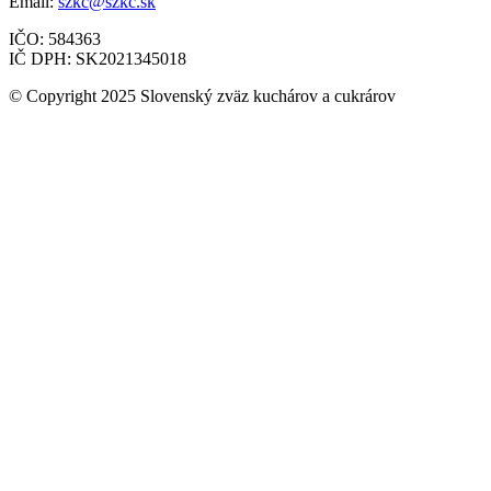
Email:
szkc@szkc.sk
IČO: 584363
IČ DPH: SK2021345018
© Copyright 2025 Slovenský zväz kuchárov a cukrárov