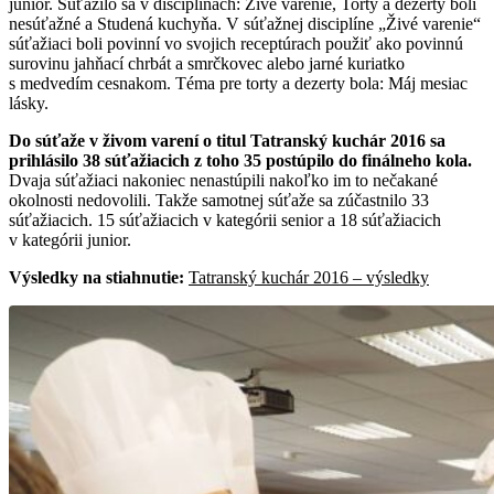
junior. Súťažilo sa v disciplínach: Živé varenie, Torty a dezerty boli
nesúťažné a Studená kuchyňa. V súťažnej disciplíne „Živé varenie“
súťažiaci boli povinní vo svojich receptúrach použiť ako povinnú
surovinu jahňací chrbát a smrčkovec alebo jarné kuriatko
s medvedím cesnakom. Téma pre torty a dezerty bola: Máj mesiac
lásky.
Do súťaže v živom varení o titul Tatranský kuchár 2016 sa
prihlásilo 38 súťažiacich z toho 35 postúpilo do finálneho kola.
Dvaja súťažiaci nakoniec nenastúpili nakoľko im to nečakané
okolnosti nedovolili. Takže samotnej súťaže sa zúčastnilo 33
súťažiacich. 15 súťažiacich v kategórii senior a 18 súťažiacich
v kategórii junior.
Výsledky na stiahnutie:
Tatranský kuchár 2016 – výsledky