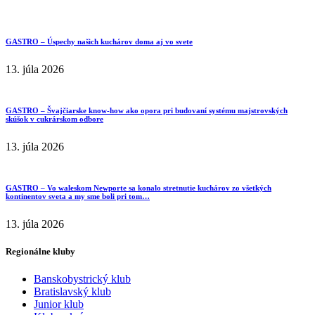
GASTRO – Úspechy našich kuchárov doma aj vo svete
13. júla 2026
GASTRO – Švajčiarske know-how ako opora pri budovaní systému majstrovských
skúšok v cukrárskom odbore
13. júla 2026
GASTRO – Vo waleskom Newporte sa konalo stretnutie kuchárov zo všetkých
kontinentov sveta a my sme boli pri tom…
13. júla 2026
Regionálne kluby
Banskobystrický klub
Bratislavský klub
Junior klub