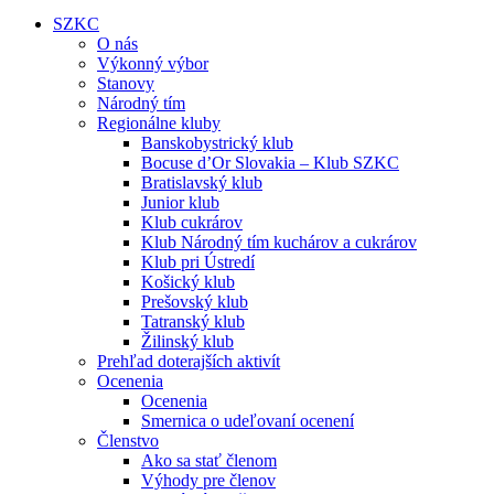
SZKC
O nás
Výkonný výbor
Stanovy
Národný tím
Regionálne kluby
Banskobystrický klub
Bocuse d’Or Slovakia – Klub SZKC
Bratislavský klub
Junior klub
Klub cukrárov
Klub Národný tím kuchárov a cukrárov
Klub pri Ústredí
Košický klub
Prešovský klub
Tatranský klub
Žilinský klub
Prehľad doterajších aktivít
Ocenenia
Ocenenia
Smernica o udeľovaní ocenení
Členstvo
Ako sa stať členom
Výhody pre členov