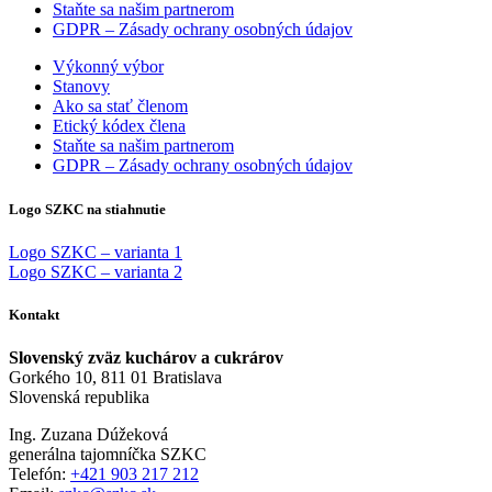
Staňte sa našim partnerom
GDPR – Zásady ochrany osobných údajov
Výkonný výbor
Stanovy
Ako sa stať členom
Etický kódex člena
Staňte sa našim partnerom
GDPR – Zásady ochrany osobných údajov
Logo SZKC na stiahnutie
Logo SZKC – varianta 1
Logo SZKC – varianta 2
Kontakt
Slovenský zväz kuchárov a cukrárov
Gorkého 10, 811 01 Bratislava
Slovenská republika
Ing. Zuzana Dúžeková
generálna tajomníčka SZKC
Telefón:
+421 903 217 212