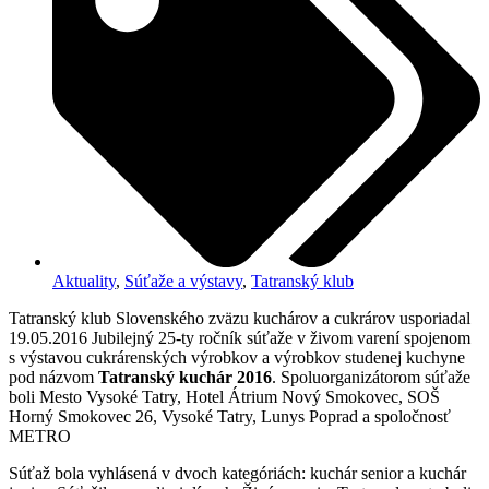
Aktuality
,
Súťaže a výstavy
,
Tatranský klub
Tatranský klub Slovenského zväzu kuchárov a cukrárov usporiadal
19.05.2016 Jubilejný 25-ty ročník súťaže v živom varení spojenom
s výstavou cukrárenských výrobkov a výrobkov studenej kuchyne
pod názvom
Tatranský kuchár 2016
. Spoluorganizátorom súťaže
boli Mesto Vysoké Tatry, Hotel Átrium Nový Smokovec, SOŠ
Horný Smokovec 26, Vysoké Tatry, Lunys Poprad a spoločnosť
METRO
Súťaž bola vyhlásená v dvoch kategóriách: kuchár senior a kuchár