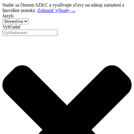
Preskočiť
Staňte sa členom SZKC a využívajte zľavy na nákup zariadení a
na
špeciálne ponuky.
Zobraziť výhody →
obsah
Jazyk:
Vyhľadať