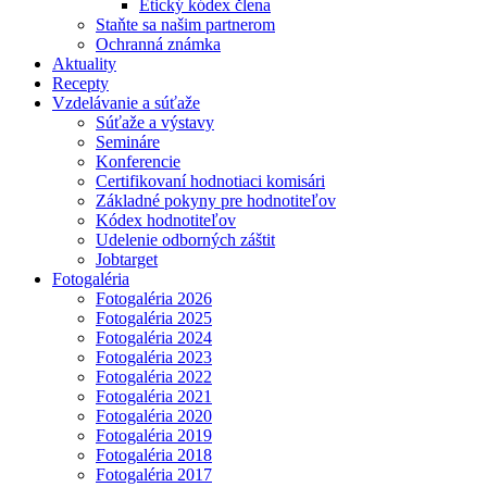
Etický kódex člena
Staňte sa našim partnerom
Ochranná známka
Aktuality
Recepty
Vzdelávanie a súťaže
Súťaže a výstavy
Semináre
Konferencie
Certifikovaní hodnotiaci komisári
Základné pokyny pre hodnotiteľov
Kódex hodnotiteľov
Udelenie odborných záštit
Jobtarget
Fotogaléria
Fotogaléria 2026
Fotogaléria 2025
Fotogaléria 2024
Fotogaléria 2023
Fotogaléria 2022
Fotogaléria 2021
Fotogaléria 2020
Fotogaléria 2019
Fotogaléria 2018
Fotogaléria 2017