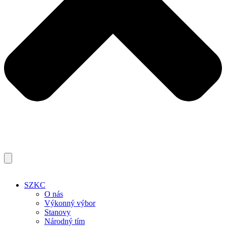
SZKC
O nás
Výkonný výbor
Stanovy
Národný tím