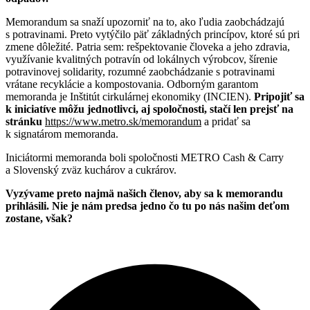
Memorandum sa snaží upozorniť na to, ako ľudia zaobchádzajú
s potravinami. Preto vytýčilo päť základných princípov, ktoré sú pri
zmene dôležité. Patria sem: rešpektovanie človeka a jeho zdravia,
využívanie kvalitných potravín od lokálnych výrobcov, šírenie
potravinovej solidarity, rozumné zaobchádzanie s potravinami
vrátane recyklácie a kompostovania. Odborným garantom
memoranda je Inštitút cirkulárnej ekonomiky (INCIEN).
Pripojiť sa
k iniciatíve môžu jednotlivci, aj spoločnosti, stačí len prejsť na
stránku
https://www.metro.sk/memorandum
a pridať sa
k signatárom memoranda.
Iniciátormi memoranda boli spoločnosti METRO Cash & Carry
a Slovenský zväz kuchárov a cukrárov.
Vyzývame preto najmä našich členov, aby sa k memorandu
prihlásili. Nie je nám predsa jedno čo tu po nás našim deťom
zostane, však?