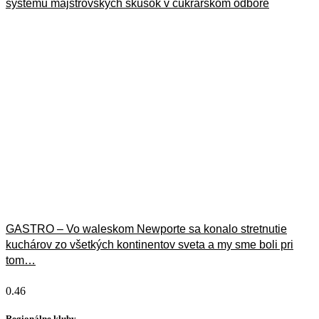
systému majstrovských skúšok v cukrárskom odbore
13. júla 2026
GASTRO – Vo waleskom Newporte sa konalo stretnutie
kuchárov zo všetkých kontinentov sveta a my sme boli pri
tom…
13. júla 2026
Regionálne kluby