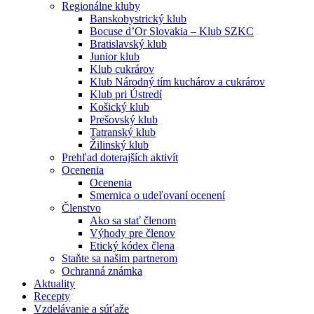
Regionálne kluby
Banskobystrický klub
Bocuse d’Or Slovakia – Klub SZKC
Bratislavský klub
Junior klub
Klub cukrárov
Klub Národný tím kuchárov a cukrárov
Klub pri Ústredí
Košický klub
Prešovský klub
Tatranský klub
Žilinský klub
Prehľad doterajších aktivít
Ocenenia
Ocenenia
Smernica o udeľovaní ocenení
Členstvo
Ako sa stať členom
Výhody pre členov
Etický kódex člena
Staňte sa našim partnerom
Ochranná známka
Aktuality
Recepty
Vzdelávanie a súťaže