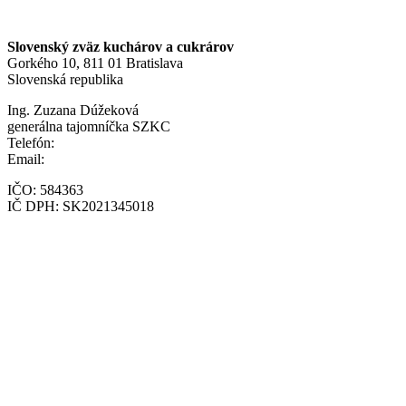
Slovenský zväz kuchárov a cukrárov
Gorkého 10, 811 01 Bratislava
Slovenská republika
Ing. Zuzana Dúžeková
generálna tajomníčka SZKC
Telefón:
+421 903 217 212
Email:
szkc@szkc.sk
IČO: 584363
IČ DPH: SK2021345018
© Copyright 2025 Slovenský zväz kuchárov a cukrárov