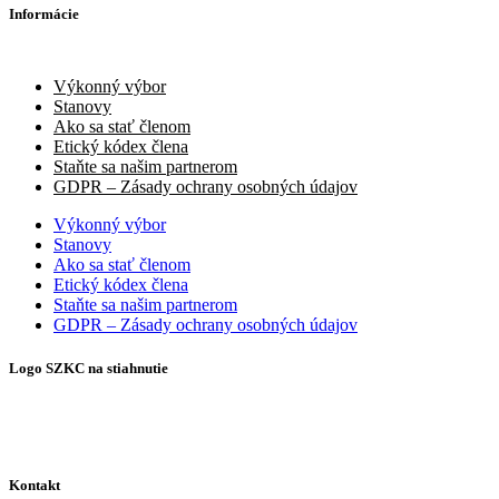
Informácie
Výkonný výbor
Stanovy
Ako sa stať členom
Etický kódex člena
Staňte sa našim partnerom
GDPR – Zásady ochrany osobných údajov
Výkonný výbor
Stanovy
Ako sa stať členom
Etický kódex člena
Staňte sa našim partnerom
GDPR – Zásady ochrany osobných údajov
Logo SZKC na stiahnutie
Logo SZKC – varianta 1
Logo SZKC – varianta 2
Kontakt