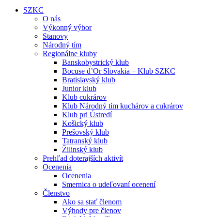
SZKC
O nás
Výkonný výbor
Stanovy
Národný tím
Regionálne kluby
Banskobystrický klub
Bocuse d’Or Slovakia – Klub SZKC
Bratislavský klub
Junior klub
Klub cukrárov
Klub Národný tím kuchárov a cukrárov
Klub pri Ústredí
Košický klub
Prešovský klub
Tatranský klub
Žilinský klub
Prehľad doterajších aktivít
Ocenenia
Ocenenia
Smernica o udeľovaní ocenení
Členstvo
Ako sa stať členom
Výhody pre členov