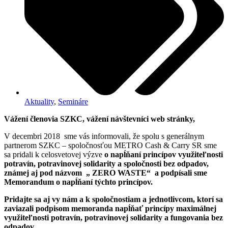
Aktuality
,
Semináre
Vážení členovia SZKC, vážení návštevníci web stránky,
V decembri 2018 sme vás informovali, že spolu s generálnym
partnerom SZKC – spoločnosťou METRO Cash & Carry SR sme
sa pridali k celosvetovej výzve
o napĺňaní princípov využiteľnosti
potravín, potravinovej solidarity a spoločnosti bez odpadov,
známej aj pod názvom „ ZERO WASTE“ a podpísali sme
Memorandum o napĺňaní týchto princípov.
Pridajte sa aj vy nám a k spoločnostiam a jednotlivcom, ktorí sa
zaviazali podpisom memoranda napĺňať princípy maximálnej
využiteľnosti potravín, potravinovej solidarity a fungovania bez
odpadov.