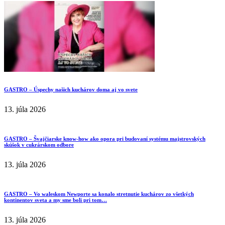
GASTRO – Úspechy našich kuchárov doma aj vo svete
13. júla 2026
GASTRO – Švajčiarske know-how ako opora pri budovaní systému majstrovských
skúšok v cukrárskom odbore
13. júla 2026
GASTRO – Vo waleskom Newporte sa konalo stretnutie kuchárov zo všetkých
kontinentov sveta a my sme boli pri tom…
13. júla 2026