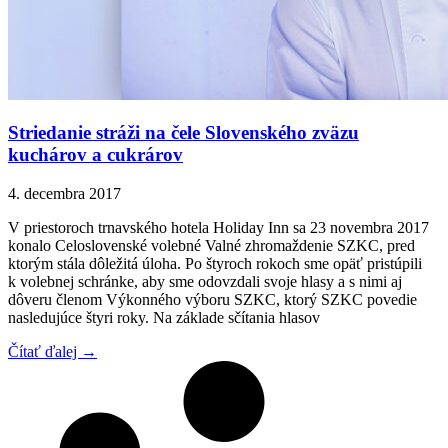
Striedanie stráži na čele Slovenského zväzu
kuchárov a cukrárov
4. decembra 2017
V priestoroch trnavského hotela Holiday Inn sa 23 novembra 2017
konalo Celoslovenské volebné Valné zhromaždenie SZKC, pred
ktorým stála dôležitá úloha. Po štyroch rokoch sme opäť pristúpili
k volebnej schránke, aby sme odovzdali svoje hlasy a s nimi aj
dôveru členom Výkonného výboru SZKC, ktorý SZKC povedie
nasledujúce štyri roky. Na základe sčítania hlasov
Čítať ďalej →