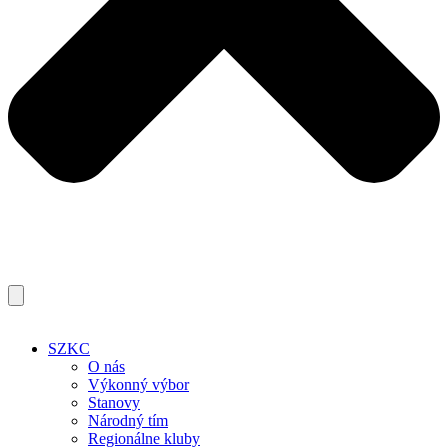
SZKC
O nás
Výkonný výbor
Stanovy
Národný tím
Regionálne kluby