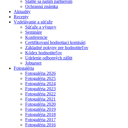
Staňte sa našim partnerom
Ochranná známka
Aktuality
Recepty
Vzdelávanie a súťaže
Súťaže a výstavy
Semináre
Konferencie
Certifikovaní hodnotiaci komisári
Základné pokyny pre hodnotiteľov
Kódex hodnotiteľov
Udelenie odborných záštit
Jobtarget
Fotogaléria
Fotogaléria 2026
Fotogaléria 2025
Fotogaléria 2024
Fotogaléria 2023
Fotogaléria 2022
Fotogaléria 2021
Fotogaléria 2020
Fotogaléria 2019
Fotogaléria 2018
Fotogaléria 2017
Fotogaléria 2016