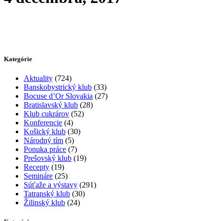
Kategórie
Aktuality
(724)
Banskobystrický klub
(33)
Bocuse d’Or Slovakia
(27)
Bratislavský klub
(28)
Klub cukrárov
(52)
Konferencie
(4)
Košický klub
(30)
Národný tím
(5)
Ponuka práce
(7)
Prešovský klub
(19)
Recepty
(19)
Semináre
(25)
Súťaže a výstavy
(291)
Tatranský klub
(30)
Žilinský klub
(24)