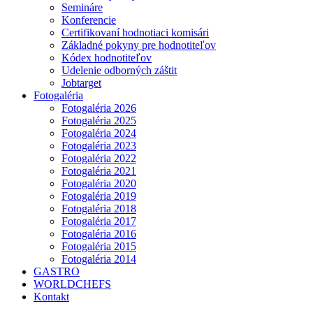
Semináre
Konferencie
Certifikovaní hodnotiaci komisári
Základné pokyny pre hodnotiteľov
Kódex hodnotiteľov
Udelenie odborných záštit
Jobtarget
Fotogaléria
Fotogaléria 2026
Fotogaléria 2025
Fotogaléria 2024
Fotogaléria 2023
Fotogaléria 2022
Fotogaléria 2021
Fotogaléria 2020
Fotogaléria 2019
Fotogaléria 2018
Fotogaléria 2017
Fotogaléria 2016
Fotogaléria 2015
Fotogaléria 2014
GASTRO
WORLDCHEFS
Kontakt