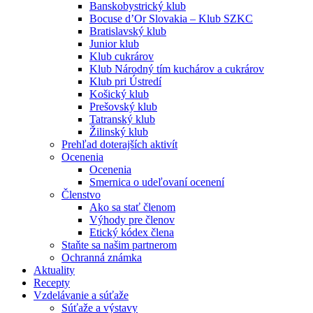
Banskobystrický klub
Bocuse d’Or Slovakia – Klub SZKC
Bratislavský klub
Junior klub
Klub cukrárov
Klub Národný tím kuchárov a cukrárov
Klub pri Ústredí
Košický klub
Prešovský klub
Tatranský klub
Žilinský klub
Prehľad doterajších aktivít
Ocenenia
Ocenenia
Smernica o udeľovaní ocenení
Členstvo
Ako sa stať členom
Výhody pre členov
Etický kódex člena
Staňte sa našim partnerom
Ochranná známka
Aktuality
Recepty
Vzdelávanie a súťaže
Súťaže a výstavy