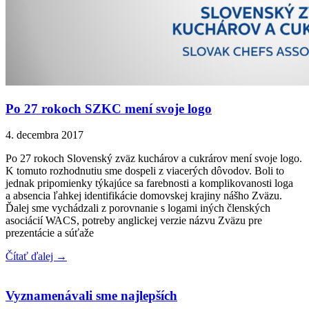
Po 27 rokoch SZKC mení svoje logo
4. decembra 2017
Po 27 rokoch Slovenský zväz kuchárov a cukrárov mení svoje logo.
K tomuto rozhodnutiu sme dospeli z viacerých dôvodov. Boli to
jednak pripomienky týkajúce sa farebnosti a komplikovanosti loga
a absencia ľahkej identifikácie domovskej krajiny nášho Zväzu.
Ďalej sme vychádzali z porovnanie s logami iných členských
asociácií WACS, potreby anglickej verzie názvu Zväzu pre
prezentácie a súťaže
Čítať ďalej →
Vyznamenávali sme najlepších