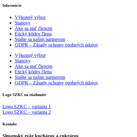
Informácie
Výkonný výbor
Stanovy
Ako sa stať členom
Etický kódex člena
Staňte sa našim partnerom
GDPR – Zásady ochrany osobných údajov
Výkonný výbor
Stanovy
Ako sa stať členom
Etický kódex člena
Staňte sa našim partnerom
GDPR – Zásady ochrany osobných údajov
Logo SZKC na stiahnutie
Logo SZKC – varianta 1
Logo SZKC – varianta 2
Kontakt
Slovenský zväz kuchárov a cukrárov