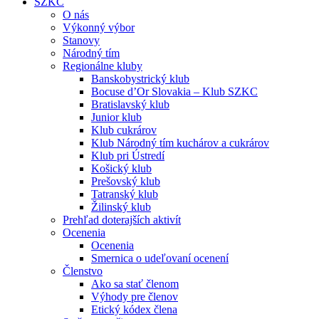
SZKC
O nás
Výkonný výbor
Stanovy
Národný tím
Regionálne kluby
Banskobystrický klub
Bocuse d’Or Slovakia – Klub SZKC
Bratislavský klub
Junior klub
Klub cukrárov
Klub Národný tím kuchárov a cukrárov
Klub pri Ústredí
Košický klub
Prešovský klub
Tatranský klub
Žilinský klub
Prehľad doterajších aktivít
Ocenenia
Ocenenia
Smernica o udeľovaní ocenení
Členstvo
Ako sa stať členom
Výhody pre členov
Etický kódex člena