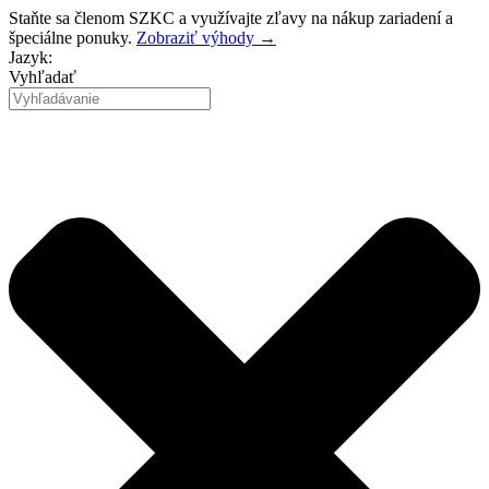
Preskočiť
Staňte sa členom SZKC a využívajte zľavy na nákup zariadení a
na
špeciálne ponuky.
Zobraziť výhody →
obsah
Jazyk:
Vyhľadať