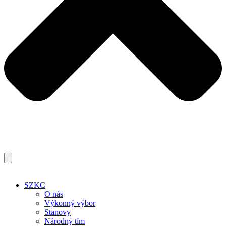
SZKC
O nás
Výkonný výbor
Stanovy
Národný tím