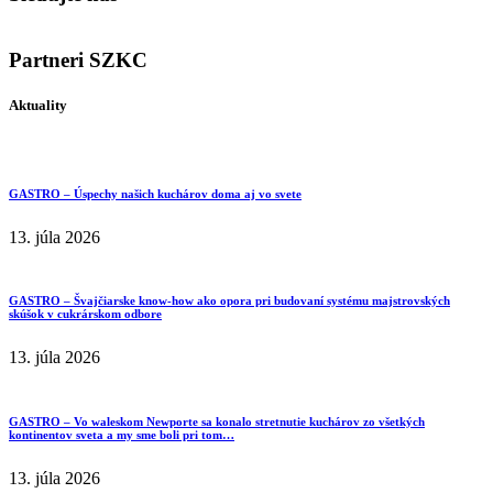
Partneri SZKC
Aktuality
GASTRO – Úspechy našich kuchárov doma aj vo svete
13. júla 2026
GASTRO – Švajčiarske know-how ako opora pri budovaní systému majstrovských
skúšok v cukrárskom odbore
13. júla 2026
GASTRO – Vo waleskom Newporte sa konalo stretnutie kuchárov zo všetkých
kontinentov sveta a my sme boli pri tom…
13. júla 2026