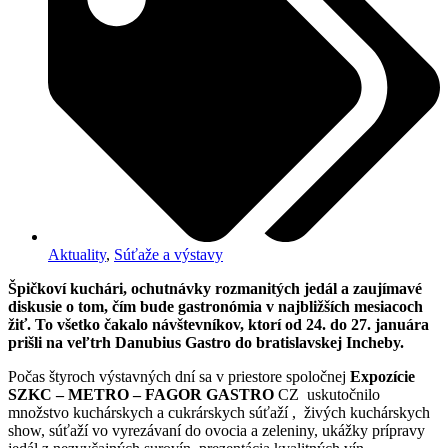
Aktuality
,
Súťaže a výstavy
Špičkoví kuchári, ochutnávky rozmanitých jedál a zaujímavé
diskusie o tom, čím bude gastronómia v najbližších mesiacoch
žiť. To všetko čakalo návštevníkov, ktorí od 24. do 27. januára
prišli na veľtrh Danubius Gastro do bratislavskej Incheby.
Počas štyroch výstavných dní sa v priestore spoločnej
Expozície
SZKC – METRO – FAGOR
GASTRO
CZ uskutočnilo
množstvo kuchárskych a cukrárskych súťaží , živých kuchárskych
show, súťaží vo vyrezávaní do ovocia a zeleniny, ukážky prípravy