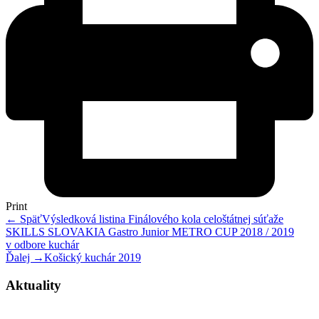
Print
← Späť
Výsledková listina Finálového kola celoštátnej súťaže
SKILLS SLOVAKIA Gastro Junior METRO CUP 2018 / 2019
v odbore kuchár
Ďalej →
Košický kuchár 2019
Aktuality