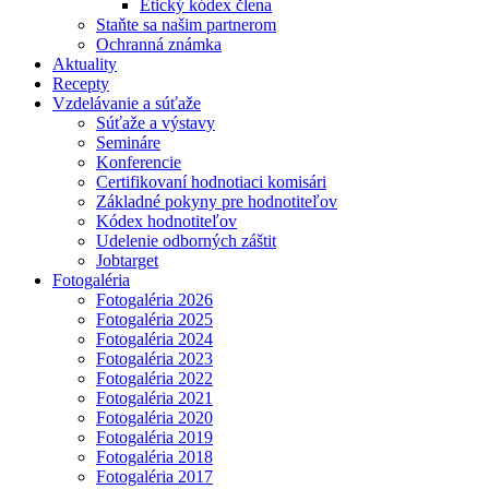
Etický kódex člena
Staňte sa našim partnerom
Ochranná známka
Aktuality
Recepty
Vzdelávanie a súťaže
Súťaže a výstavy
Semináre
Konferencie
Certifikovaní hodnotiaci komisári
Základné pokyny pre hodnotiteľov
Kódex hodnotiteľov
Udelenie odborných záštit
Jobtarget
Fotogaléria
Fotogaléria 2026
Fotogaléria 2025
Fotogaléria 2024
Fotogaléria 2023
Fotogaléria 2022
Fotogaléria 2021
Fotogaléria 2020
Fotogaléria 2019
Fotogaléria 2018
Fotogaléria 2017