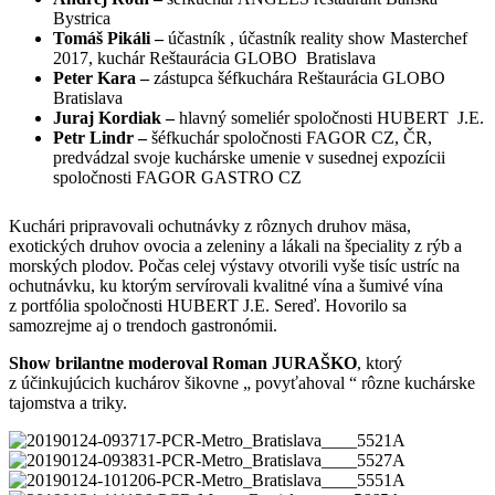
Bystrica
Tomáš Pikáli –
účastník , účastník reality show Masterchef
2017, kuchár Reštaurácia GLOBO Bratislava
Peter Kara –
zástupca šéfkuchára Reštaurácia GLOBO
Bratislava
Juraj
Kordiak –
hlavný someliér spoločnosti HUBERT J.E.
Petr Lindr –
šéfkuchár spoločnosti FAGOR CZ, ČR,
predvádzal svoje kuchárske umenie v susednej expozícii
spoločnosti FAGOR GASTRO CZ
Kuchári pripravovali ochutnávky z rôznych druhov mäsa,
exotických druhov ovocia a zeleniny a lákali na špeciality z rýb a
morských plodov. Počas celej výstavy otvorili vyše tisíc ustríc na
ochutnávku, ku ktorým servírovali kvalitné vína a šumivé vína
z portfólia spoločnosti HUBERT J.E. Sereď. Hovorilo sa
samozrejme aj o trendoch gastronómii.
Show brilantne moderoval Roman JURAŠKO
, ktorý
z účinkujúcich kuchárov šikovne „ povyťahoval “ rôzne kuchárske
tajomstva a triky.