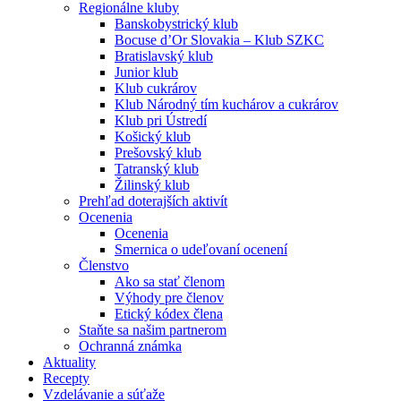
Regionálne kluby
Banskobystrický klub
Bocuse d’Or Slovakia – Klub SZKC
Bratislavský klub
Junior klub
Klub cukrárov
Klub Národný tím kuchárov a cukrárov
Klub pri Ústredí
Košický klub
Prešovský klub
Tatranský klub
Žilinský klub
Prehľad doterajších aktivít
Ocenenia
Ocenenia
Smernica o udeľovaní ocenení
Členstvo
Ako sa stať členom
Výhody pre členov
Etický kódex člena
Staňte sa našim partnerom
Ochranná známka
Aktuality
Recepty
Vzdelávanie a súťaže