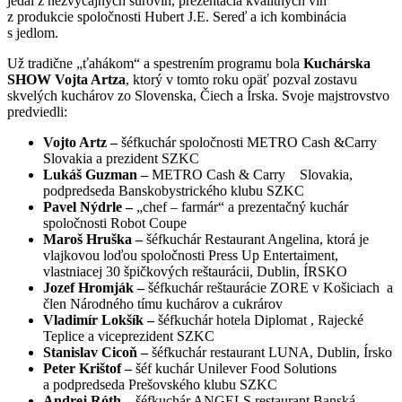
jedál z nezvyčajných surovín, prezentácia kvalitných vín
z produkcie spoločnosti Hubert J.E. Sereď a ich kombinácia
s jedlom.
Už tradične „ťahákom“ a spestrením programu bola
Kuchárska
SHOW Vojta Artza
, ktorý v tomto roku opäť pozval zostavu
skvelých kuchárov zo Slovenska, Čiech a Írska. Svoje majstrovstvo
predviedli:
Vojto Artz –
šéfkuchár spoločnosti METRO Cash &Carry
Slovakia a prezident SZKC
Lukáš Guzman –
METRO Cash & Carry Slovakia,
podpredseda Banskobystrického klubu SZKC
Pavel Nýdrle –
„chef – farmár“ a prezentačný kuchár
spoločnosti Robot Coupe
Maroš Hruška –
šéfkuchár Restaurant Angelina, ktorá je
vlajkovou loďou spoločnosti Press Up Entertaiment,
vlastniacej 30 špičkových reštaurácii, Dublin, ÍRSKO
Jozef Hromják –
šéfkuchár reštaurácie ZORE v Košiciach a
člen Národného tímu kuchárov a cukrárov
Vladimír Lokšík –
šéfkuchár hotela Diplomat , Rajecké
Teplice a viceprezident SZKC
Stanislav Cicoň –
šéfkuchár restaurant LUNA, Dublin, Írsko
Peter Krištof –
šéf kuchár Unilever Food Solutions
a podpredseda Prešovského klubu SZKC
Andrej Róth –
šéfkuchár ANGELS restaurant Banská