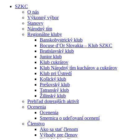
SZKC
O nás
Výkonný výbor
Stanovy
Národný tím
Regionálne kluby
Banskobystrický klub
Bocuse d’Or Slovakia – Klub SZKC
Bratislavský klub
Junior klub
Klub cukrárov
Klub Národný tím kuchárov a cukrárov
Klub pri Ústredí
Košický klub
Prešovský klub
Tatranský klub
Žilinský klub
Prehľad doterajších aktivít
Ocenenia
Ocenenia
Smernica o udeľovaní ocenení
Členstvo
Ako sa stať členom
Výhody pre členov