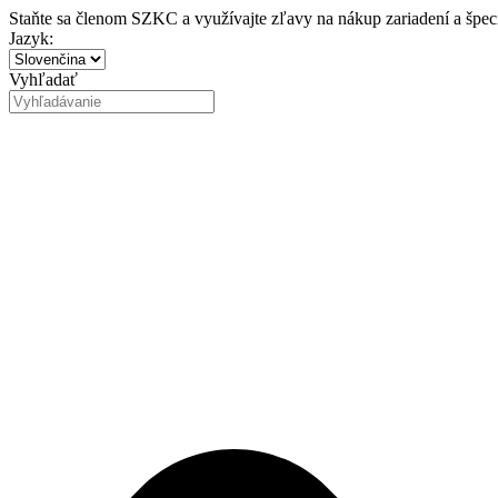
Preskočiť
Staňte sa členom SZKC a využívajte zľavy na nákup zariadení a špe
na
Jazyk:
obsah
Vyhľadať