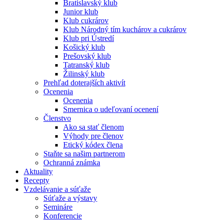
Bratislavský klub
Junior klub
Klub cukrárov
Klub Národný tím kuchárov a cukrárov
Klub pri Ústredí
Košický klub
Prešovský klub
Tatranský klub
Žilinský klub
Prehľad doterajších aktivít
Ocenenia
Ocenenia
Smernica o udeľovaní ocenení
Členstvo
Ako sa stať členom
Výhody pre členov
Etický kódex člena
Staňte sa našim partnerom
Ochranná známka
Aktuality
Recepty
Vzdelávanie a súťaže
Súťaže a výstavy
Semináre
Konferencie