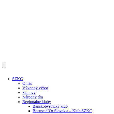
SZKC
O nás
Výkonný výbor
Stanovy
Národný tím
Regionálne kluby
Banskobystrický klub
Bocuse d’Or Slovakia – Klub SZKC