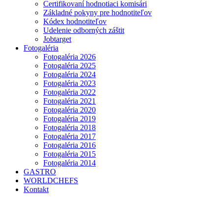
Certifikovaní hodnotiaci komisári
Základné pokyny pre hodnotiteľov
Kódex hodnotiteľov
Udelenie odborných záštit
Jobtarget
Fotogaléria
Fotogaléria 2026
Fotogaléria 2025
Fotogaléria 2024
Fotogaléria 2023
Fotogaléria 2022
Fotogaléria 2021
Fotogaléria 2020
Fotogaléria 2019
Fotogaléria 2018
Fotogaléria 2017
Fotogaléria 2016
Fotogaléria 2015
Fotogaléria 2014
GASTRO
WORLDCHEFS
Kontakt