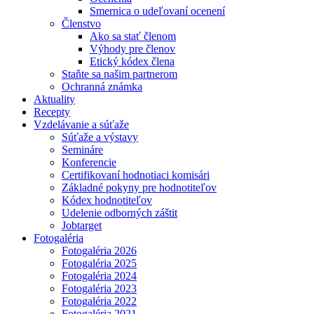
Smernica o udeľovaní ocenení
Členstvo
Ako sa stať členom
Výhody pre členov
Etický kódex člena
Staňte sa našim partnerom
Ochranná známka
Aktuality
Recepty
Vzdelávanie a súťaže
Súťaže a výstavy
Semináre
Konferencie
Certifikovaní hodnotiaci komisári
Základné pokyny pre hodnotiteľov
Kódex hodnotiteľov
Udelenie odborných záštit
Jobtarget
Fotogaléria
Fotogaléria 2026
Fotogaléria 2025
Fotogaléria 2024
Fotogaléria 2023
Fotogaléria 2022
Fotogaléria 2021