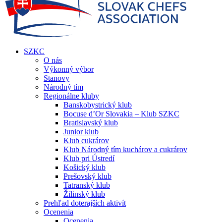
SZKC
O nás
Výkonný výbor
Stanovy
Národný tím
Regionálne kluby
Banskobystrický klub
Bocuse d’Or Slovakia – Klub SZKC
Bratislavský klub
Junior klub
Klub cukrárov
Klub Národný tím kuchárov a cukrárov
Klub pri Ústredí
Košický klub
Prešovský klub
Tatranský klub
Žilinský klub
Prehľad doterajších aktivít
Ocenenia
Ocenenia