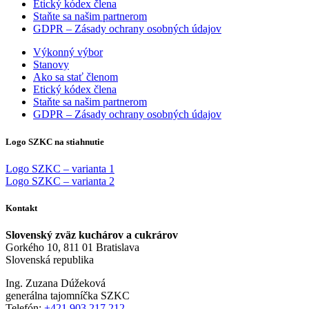
Etický kódex člena
Staňte sa našim partnerom
GDPR – Zásady ochrany osobných údajov
Výkonný výbor
Stanovy
Ako sa stať členom
Etický kódex člena
Staňte sa našim partnerom
GDPR – Zásady ochrany osobných údajov
Logo SZKC na stiahnutie
Logo SZKC – varianta 1
Logo SZKC – varianta 2
Kontakt
Slovenský zväz kuchárov a cukrárov
Gorkého 10, 811 01 Bratislava
Slovenská republika
Ing. Zuzana Dúžeková
generálna tajomníčka SZKC
Telefón:
+421 903 217 212