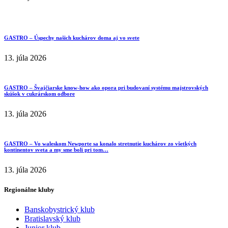
GASTRO – Úspechy našich kuchárov doma aj vo svete
13. júla 2026
GASTRO – Švajčiarske know-how ako opora pri budovaní systému majstrovských
skúšok v cukrárskom odbore
13. júla 2026
GASTRO – Vo waleskom Newporte sa konalo stretnutie kuchárov zo všetkých
kontinentov sveta a my sme boli pri tom…
13. júla 2026
Regionálne kluby
Banskobystrický klub
Bratislavský klub
Junior klub