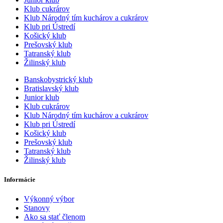
Klub cukrárov
Klub Národný tím kuchárov a cukrárov
Klub pri Ústredí
Košický klub
Prešovský klub
Tatranský klub
Žilinský klub
Banskobystrický klub
Bratislavský klub
Junior klub
Klub cukrárov
Klub Národný tím kuchárov a cukrárov
Klub pri Ústredí
Košický klub
Prešovský klub
Tatranský klub
Žilinský klub
Informácie
Výkonný výbor
Stanovy
Ako sa stať členom