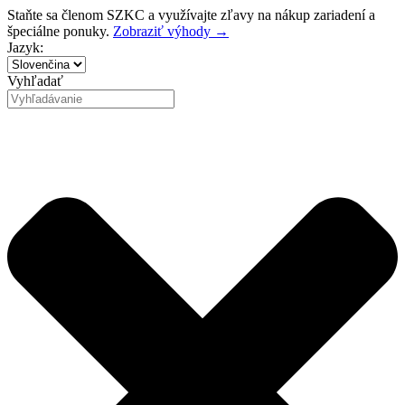
Preskočiť
Staňte sa členom SZKC a využívajte zľavy na nákup zariadení a
na
špeciálne ponuky.
Zobraziť výhody →
obsah
Jazyk:
Vyhľadať