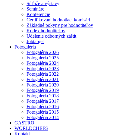
Súťaže a výstavy
Semináre
Konferencie
Certifikovaní hodnotiaci komisári
Základné pokyny pre hodnotiteľov
Kódex hodnotiteľov
Udelenie odborných záštit
Jobtarget
Fotogaléria
Fotogaléria 2026
Fotogaléria 2025
Fotogaléria 2024
Fotogaléria 2023
Fotogaléria 2022
Fotogaléria 2021
Fotogaléria 2020
Fotogaléria 2019
Fotogaléria 2018
Fotogaléria 2017
Fotogaléria 2016
Fotogaléria 2015
Fotogaléria 2014
GASTRO
WORLDCHEFS
Kontakt