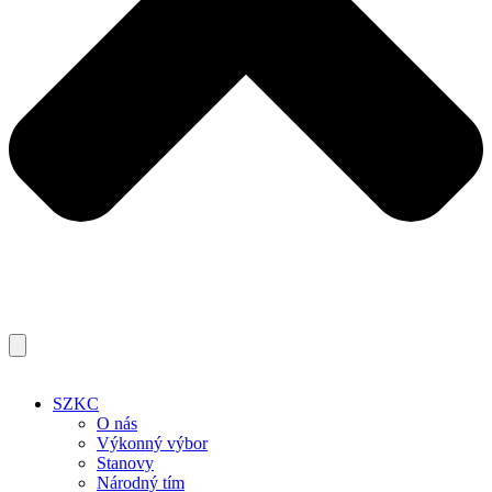
SZKC
O nás
Výkonný výbor
Stanovy
Národný tím