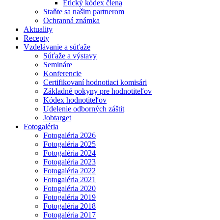
Etický kódex člena
Staňte sa našim partnerom
Ochranná známka
Aktuality
Recepty
Vzdelávanie a súťaže
Súťaže a výstavy
Semináre
Konferencie
Certifikovaní hodnotiaci komisári
Základné pokyny pre hodnotiteľov
Kódex hodnotiteľov
Udelenie odborných záštit
Jobtarget
Fotogaléria
Fotogaléria 2026
Fotogaléria 2025
Fotogaléria 2024
Fotogaléria 2023
Fotogaléria 2022
Fotogaléria 2021
Fotogaléria 2020
Fotogaléria 2019
Fotogaléria 2018
Fotogaléria 2017