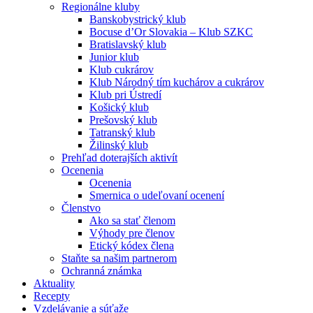
Regionálne kluby
Banskobystrický klub
Bocuse d’Or Slovakia – Klub SZKC
Bratislavský klub
Junior klub
Klub cukrárov
Klub Národný tím kuchárov a cukrárov
Klub pri Ústredí
Košický klub
Prešovský klub
Tatranský klub
Žilinský klub
Prehľad doterajších aktivít
Ocenenia
Ocenenia
Smernica o udeľovaní ocenení
Členstvo
Ako sa stať členom
Výhody pre členov
Etický kódex člena
Staňte sa našim partnerom
Ochranná známka
Aktuality
Recepty
Vzdelávanie a súťaže