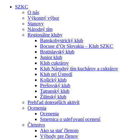
SZKC
O nás
Výkonný výbor
Stanovy
Národný tím
Regionálne kluby
Banskobystrický klub
Bocuse d’Or Slovakia – Klub SZKC
Bratislavský klub
Junior klub
Klub cukrárov
Klub Národný tím kuchárov a cukrárov
Klub pri Ústredí
Košický klub
Prešovský klub
Tatranský klub
Žilinský klub
Prehľad doterajších aktivít
Ocenenia
Ocenenia
Smernica o udeľovaní ocenení
Členstvo
Ako sa stať členom
Výhody pre členov