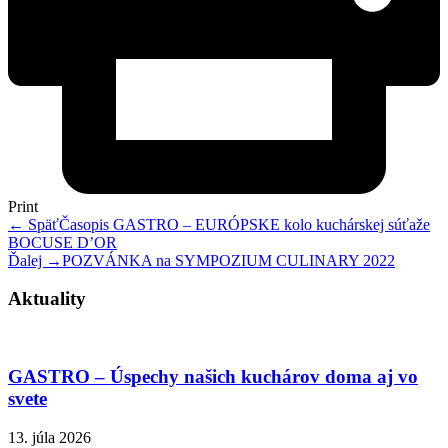
Print
← Späť
Časopis GASTRO – EURÓPSKE kolo kuchárskej súťaže
BOCUSE D’OR
Ďalej →
POZVÁNKA na SYMPOZIUM CULINARY 2022
Aktuality
GASTRO – Úspechy našich kuchárov doma aj vo
svete
13. júla 2026