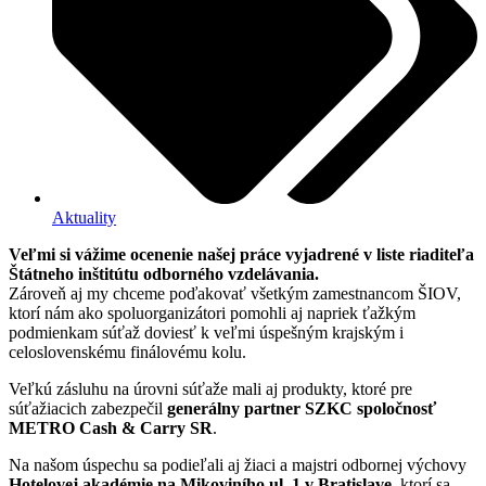
Aktuality
Veľmi si vážime ocenenie našej práce vyjadrené v liste riaditeľa
Štátneho inštitútu odborného vzdelávania.
Zároveň aj my chceme poďakovať všetkým zamestnancom ŠIOV,
ktorí nám ako spoluorganizátori pomohli aj napriek ťažkým
podmienkam súťaž doviesť k veľmi úspešným krajským i
celoslovenskému finálovému kolu.
Veľkú zásluhu na úrovni súťaže mali aj produkty, ktoré pre
súťažiacich zabezpečil
generálny partner SZKC spoločnosť
METRO Cash & Carry SR
.
Na našom úspechu sa podieľali aj žiaci a majstri odbornej výchovy
Hotelovej akadémie na Mikoviního ul. 1 v Bratislave
, ktorí sa