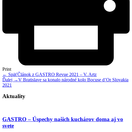
Print
← Späť
Článok z GASTRO Revue 2021 – V. Artz
Ďalej →
V Bratislave sa konalo národné kolo Bocuse d’Or Slovakia
2021
Aktuality
GASTRO – Úspechy našich kuchárov doma aj vo
svete