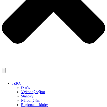
SZKC
O nás
Výkonný výbor
Stanovy
Národný tím
Regionálne kluby