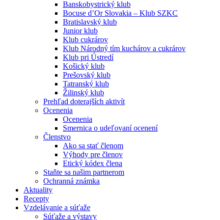
Banskobystrický klub
Bocuse d’Or Slovakia – Klub SZKC
Bratislavský klub
Junior klub
Klub cukrárov
Klub Národný tím kuchárov a cukrárov
Klub pri Ústredí
Košický klub
Prešovský klub
Tatranský klub
Žilinský klub
Prehľad doterajších aktivít
Ocenenia
Ocenenia
Smernica o udeľovaní ocenení
Členstvo
Ako sa stať členom
Výhody pre členov
Etický kódex člena
Staňte sa našim partnerom
Ochranná známka
Aktuality
Recepty
Vzdelávanie a súťaže
Súťaže a výstavy