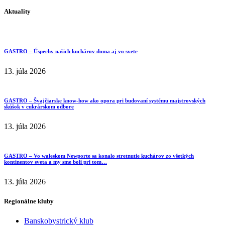
Aktuality
GASTRO – Úspechy našich kuchárov doma aj vo svete
13. júla 2026
GASTRO – Švajčiarske know-how ako opora pri budovaní systému majstrovských
skúšok v cukrárskom odbore
13. júla 2026
GASTRO – Vo waleskom Newporte sa konalo stretnutie kuchárov zo všetkých
kontinentov sveta a my sme boli pri tom…
13. júla 2026
Regionálne kluby
Banskobystrický klub