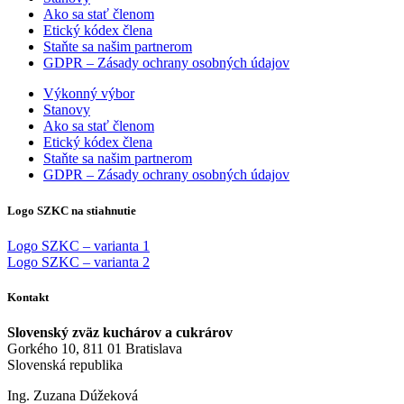
Ako sa stať členom
Etický kódex člena
Staňte sa našim partnerom
GDPR – Zásady ochrany osobných údajov
Výkonný výbor
Stanovy
Ako sa stať členom
Etický kódex člena
Staňte sa našim partnerom
GDPR – Zásady ochrany osobných údajov
Logo SZKC na stiahnutie
Logo SZKC – varianta 1
Logo SZKC – varianta 2
Kontakt
Slovenský zväz kuchárov a cukrárov
Gorkého 10, 811 01 Bratislava
Slovenská republika
Ing. Zuzana Dúžeková