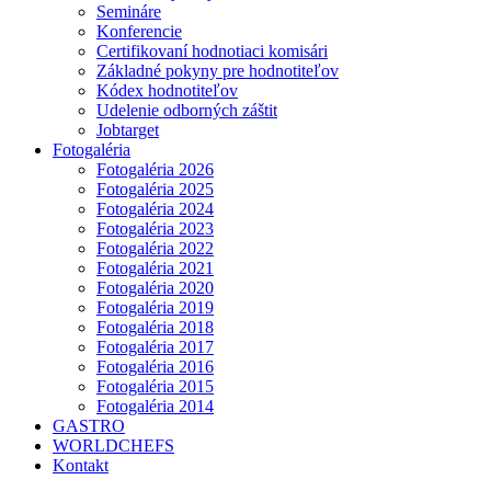
Semináre
Konferencie
Certifikovaní hodnotiaci komisári
Základné pokyny pre hodnotiteľov
Kódex hodnotiteľov
Udelenie odborných záštit
Jobtarget
Fotogaléria
Fotogaléria 2026
Fotogaléria 2025
Fotogaléria 2024
Fotogaléria 2023
Fotogaléria 2022
Fotogaléria 2021
Fotogaléria 2020
Fotogaléria 2019
Fotogaléria 2018
Fotogaléria 2017
Fotogaléria 2016
Fotogaléria 2015
Fotogaléria 2014
GASTRO
WORLDCHEFS
Kontakt