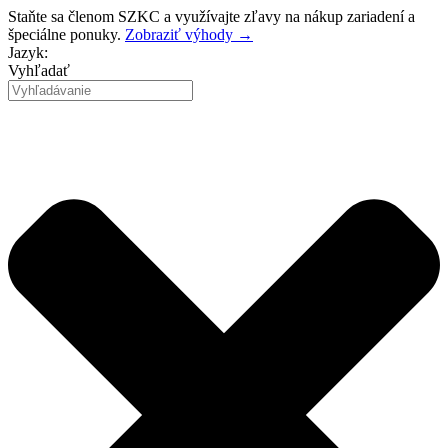
Preskočiť
Staňte sa členom SZKC a využívajte zľavy na nákup zariadení a
na
špeciálne ponuky.
Zobraziť výhody →
obsah
Jazyk:
Vyhľadať