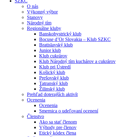
SZKC
O nás
Výkonný výbor
Stanovy
Národný tím
Regionálne kluby
Banskobystrický klub
Bocuse d’Or Slovakia – Klub SZKC
Bratislavský klub
Junior klub
Klub cukrárov
Klub Národný tím kuchárov a cukrárov
Klub pri Ústredí
Košický klub
Prešovský klub
Tatranský klub
Žilinský klub
Prehľad doterajších aktivít
Ocenenia
Ocenenia
Smernica o udeľovaní ocenení
Členstvo
Ako sa stať členom
Výhody pre členov
Etický kódex člena