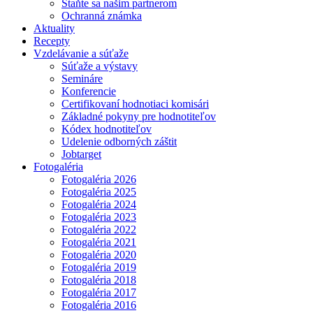
Staňte sa našim partnerom
Ochranná známka
Aktuality
Recepty
Vzdelávanie a súťaže
Súťaže a výstavy
Semináre
Konferencie
Certifikovaní hodnotiaci komisári
Základné pokyny pre hodnotiteľov
Kódex hodnotiteľov
Udelenie odborných záštit
Jobtarget
Fotogaléria
Fotogaléria 2026
Fotogaléria 2025
Fotogaléria 2024
Fotogaléria 2023
Fotogaléria 2022
Fotogaléria 2021
Fotogaléria 2020
Fotogaléria 2019
Fotogaléria 2018
Fotogaléria 2017
Fotogaléria 2016